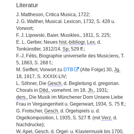
Literatur
J. Mattheson, Critica Musica, 1722;
J. G. Walther, Musical. Lexicon, 1732, S. 428 u.
Vorwort;
F. J. Lipowski, Baier. Musiklex., 1811, S. 225;
E. L. Gerber, Neues
hist.
-
bibliogr.
Lex.
d.
Tonkünstler, 1812/14.
Sp.
529 ff.;
F.-J. Fétis, Biographie universelle des Musiciens, T.
5, 1863, S. 268 f.;
M. Seiffert, Vorwort zu
DTB
(Alte Folge) 30,
Jg.
18, 1917, S. XXXIX-LIV;
L. Söhner, Die
Gesch.
d. Begleitung d. gregorian.
Chorals in
Dtld.
, vornehml. im 18.
Jh.
, 1931;
ders.
, Die Musik im Münchener Dom Unsere Liebe
Frau in Vergangenheit u. Gegenwart, 1934, S. 75 ff.;
G. Frotscher,
Gesch.
d. Orgelspiels u. d.
Orgelkomposition, I, 1935, S. 527 ff. (mit
Verz.
d.
Nachdrucke);
W. Apel,
Gesch.
d. Orgel- u. Klaviermusik bis 1700,