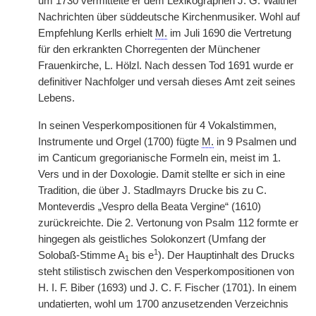
um 1730 vermittelte er dem Lexikographen J. G. Walther
Nachrichten über süddeutsche Kirchenmusiker. Wohl auf
Empfehlung Kerlls erhielt
M.
im Juli 1690 die Vertretung
für den erkrankten Chorregenten der Münchener
Frauenkirche, L. Hölzl. Nach dessen Tod 1691 wurde er
definitiver Nachfolger und versah dieses Amt zeit seines
Lebens.
In seinen Vesperkompositionen für 4 Vokalstimmen,
Instrumente und Orgel (1700) fügte
|
M.
in 9 Psalmen und
im Canticum gregorianische Formeln ein, meist im 1.
Vers und in der Doxologie. Damit stellte er sich in eine
Tradition, die über J. Stadlmayrs Drucke bis zu C.
Monteverdis „Vespro della Beata Vergine“ (1610)
zurückreichte. Die 2. Vertonung von Psalm 112 formte er
hingegen als geistliches Solokonzert (Umfang der
1
Solobaß-Stimme A
bis e
). Der Hauptinhalt des Drucks
1
steht stilistisch zwischen den Vesperkompositionen von
H. I. F. Biber (1693) und J. C. F. Fischer (1701). In einem
undatierten, wohl um 1700 anzusetzenden Verzeichnis