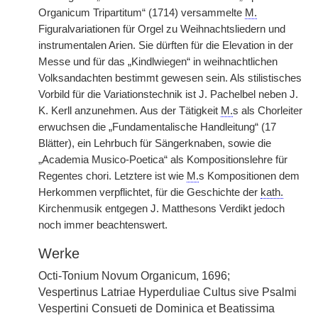
Organicum Tripartitum“ (1714) versammelte
M.
Figuralvariationen für Orgel zu Weihnachtsliedern und
instrumentalen Arien. Sie dürften für die Elevation in der
Messe und für das „Kindlwiegen“ in weihnachtlichen
Volksandachten bestimmt gewesen sein. Als stilistisches
Vorbild für die Variationstechnik ist J. Pachelbel neben J.
K. Kerll anzunehmen. Aus der Tätigkeit
M.
s als Chorleiter
erwuchsen die „Fundamentalische Handleitung“ (17
Blätter), ein Lehrbuch für Sängerknaben, sowie die
„Academia Musico-Poetica“ als Kompositionslehre für
Regentes chori. Letztere ist wie
M.
s Kompositionen dem
Herkommen verpflichtet, für die Geschichte der
kath.
Kirchenmusik entgegen J. Matthesons Verdikt jedoch
noch immer beachtenswert.
Werke
Octi-Tonium Novum Organicum, 1696;
Vespertinus Latriae Hyperduliae Cultus sive Psalmi
Vespertini Consueti de Dominica et Beatissima