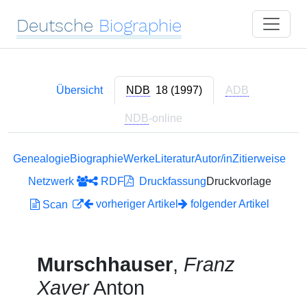
Deutsche
Biographie
Übersicht
NDB
18 (1997)
ADB
NDB
-online
Genealogie
Biographie
Werke
Literatur
Autor/in
Zitierweise
Netzwerk
RDF
Druckfassung
Druckvorlage
vorheriger Artikel
folgender Artikel
Scan
Murschhauser
,
Franz
Xaver
Anton