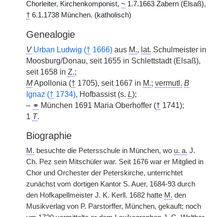
Chorleiter, Kirchenkomponist,
~
1.7.1663 Zabern (Elsaß),
†
6.1.1738 München. (katholisch)
Genealogie
V
Urban Ludwig (
†
1666)
aus
M.
,
lat.
Schulmeister in
Moosburg/Donau, seit 1655 in Schlettstadt (Elsaß),
seit 1658 in
Z.
;
M
Apollonia (
†
1705), seit 1667 in
M.
;
vermutl.
B
Ignaz (
†
1734)
, Hofbassist (s.
L
);
–
⚭
München 1691 Maria Oberhoffer (
†
1741);
1
T
.
Biographie
M.
besuchte die Petersschule in München, wo
u. a.
J.
Ch. Pez sein Mitschüler war. Seit 1676 war er Mitglied in
Chor und Orchester der Peterskirche, unterrichtet
zunächst vom dortigen Kantor S. Auer, 1684-93 durch
den Hofkapellmeister J. K. Kerll. 1682 hatte
M.
den
Musikverlag von P. Parstorffer, München, gekauft; noch