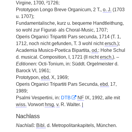
Virgine, 1700, ²1726;
Prototypon Longo Breve Organicum, 2 T.,
o. J.
(1703
u. 1707);
Fundamentalische, kurz u. bequeme Handtleithung,
so wohl zur Figurat- als Choral-Music, 1707;
Operis Organici Tripartiti Pars secunda, 1714 (T. 1,
1712, noch nicht gefunden, T. 3 wohl nicht
ersch.
);
Academia Musico-Poetica Bipartita,
od.
: Hohe Schul
d. musical. Composition, I, 1721 (II nicht
ersch.
). –
Editionen:
Octi-Tonium, in: Süddt. Orgelmeister d.
Barock VI, 1961;
Prototypon,
ebd.
X, 1969;
Operis Organici Tripartiti Pars Secunda,
ebd.
17,
1989;
Psalmi Vespertini, in:
DTB
NF
IX, 1992, alle mit
wiss.
Vorwort
hrsg.
v.
R. Walter.
|
Nachlass
Nachlaß:
Bibl.
d. Metropolitankapitels, München.