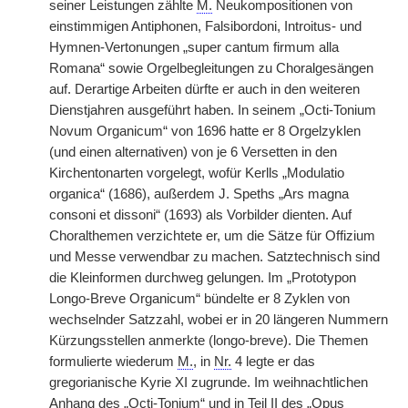
seiner Leistungen zählte
M.
Neukompositionen von
einstimmigen Antiphonen, Falsibordoni, Introitus- und
Hymnen-Vertonungen „super cantum firmum alla
Romana“ sowie Orgelbegleitungen zu Choralgesängen
auf. Derartige Arbeiten dürfte er auch in den weiteren
Dienstjahren ausgeführt haben. In seinem „Octi-Tonium
Novum Organicum“ von 1696 hatte er 8 Orgelzyklen
(und einen alternativen) von je 6 Versetten in den
Kirchentonarten vorgelegt, wofür Kerlls „Modulatio
organica“ (1686), außerdem J. Speths „Ars magna
consoni et dissoni“ (1693) als Vorbilder dienten. Auf
Choralthemen verzichtete er, um die Sätze für Offizium
und Messe verwendbar zu machen. Satztechnisch sind
die Kleinformen durchweg gelungen. Im „Prototypon
Longo-Breve Organicum“ bündelte er 8 Zyklen von
wechselnder Satzzahl, wobei er in 20 längeren Nummern
Kürzungsstellen anmerkte (longo-breve). Die Themen
formulierte wiederum
M.
, in
Nr.
4 legte er das
gregorianische Kyrie XI zugrunde. Im weihnachtlichen
Anhang des „Octi-Tonium“ und in Teil II des „Opus