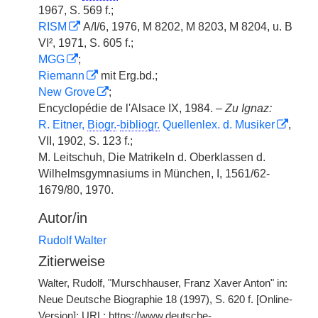
1967, S. 569 f.;
RISM
A/I/6, 1976, M 8202, M 8203, M 8204, u. B
VI², 1971, S. 605 f.;
MGG
;
Riemann
mit Erg.bd.;
New Grove
;
Encyclopédie de l'Alsace IX, 1984. –
Zu Ignaz:
R. Eitner,
Biogr.
-
bibliogr.
Quellenlex. d. Musiker
,
VII, 1902, S. 123 f.;
M. Leitschuh, Die Matrikeln d. Oberklassen d.
Wilhelmsgymnasiums in München, I, 1561/62-
1679/80, 1970.
Autor/in
Rudolf Walter
Zitierweise
Walter, Rudolf, "Murschhauser, Franz Xaver Anton" in:
Neue Deutsche Biographie 18 (1997), S. 620 f. [Online-
Version]; URL: https://www.deutsche-