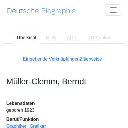
Deutsche
Biographie
Übersicht
NDB
ADB
NDB
-online
Eingehende Verknüpfungen
Zitierweise
Müller-Clemm, Berndt
Lebensdaten
geboren 1923
Beruf/Funktion
Graphiker
;
Grafiker