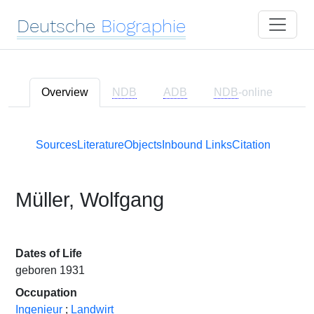
Deutsche
Biographie
Overview
NDB
ADB
NDB
-online
Sources
Literature
Objects
Inbound Links
Citation
Müller, Wolfgang
Dates of Life
geboren 1931
Occupation
Ingenieur
;
Landwirt