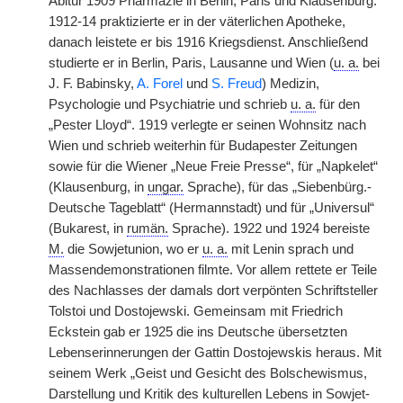
Abitur 1909 Pharmazie in Berlin, Paris und Klausenburg.
1912-14 praktizierte er in der väterlichen Apotheke,
danach leistete er bis 1916 Kriegsdienst. Anschließend
studierte er in Berlin, Paris, Lausanne und Wien (
u. a.
bei
J. F. Babinsky,
A. Forel
und
S. Freud
) Medizin,
Psychologie und Psychiatrie und schrieb
u. a.
für den
„Pester Lloyd“. 1919 verlegte er seinen Wohnsitz nach
Wien und schrieb weiterhin für Budapester Zeitungen
sowie für die Wiener „Neue Freie Presse“, für „Napkelet“
(Klausenburg, in
ungar.
Sprache), für das „Siebenbürg.-
Deutsche Tageblatt“ (Hermannstadt) und für „Universul“
(Bukarest, in
rumän.
Sprache). 1922 und 1924 bereiste
M.
die Sowjetunion, wo er
u. a.
mit Lenin sprach und
Massendemonstrationen filmte. Vor allem rettete er Teile
des Nachlasses der damals dort verpönten Schriftsteller
Tolstoi und Dostojewski. Gemeinsam mit Friedrich
Eckstein gab er 1925 die ins Deutsche übersetzten
Lebenserinnerungen der Gattin Dostojewskis heraus. Mit
seinem Werk „Geist und Gesicht des Bolschewismus,
Darstellung und Kritik des kulturellen Lebens in Sowjet-