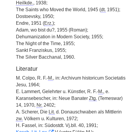
Heilkde.
, 1938;
The Saints who Moved the World, 1945 (
dt.
1951);
Dostoevsky, 1950;
Endre, 1951 (
Erz.
);
Adam, wo bist du?, 1955 (Roman);
Dehumanization in Modern Society, 1955;
The Night of the Time, 1955;
Sankt Franziskus, 1955;
The Silver Bacchanal, 1960.
Literatur
M. Colpo, R. F.-
M.
, in: Archivum historicum Societatis
Jesu, 1964;
E. Lammert, Gelehrter u. Künstler, R. F.-
M.
, e.
Karansebescher, in: Neue Banater
Ztg.
(Temeswar)
14, 1970,
Nr.
2402;
A. Scherer, Die
Lit.
d. Donauschwaben als Mittlerin
zw.
Völkern u. Kulturen, 1972;
H. Fassel, in: Südostdt. Vj.bll. 40, 1991;