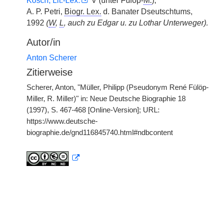
Kosch, Lit.-Lex.
V (unter Fülöp-
M.
);
A. P. Petri,
Biogr. Lex.
d. Banater Dseutschtums,
1992
(
W
,
L
, auch zu Edgar u. zu Lothar Unterweger).
Autor/in
Anton Scherer
Zitierweise
Scherer, Anton, "Müller, Philipp (Pseudonym René Fülöp-
Miller, R. Miller)" in: Neue Deutsche Biographie 18
(1997), S. 467-468 [Online-Version]; URL:
https://www.deutsche-
biographie.de/gnd116845740.html#ndbcontent