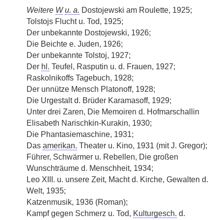
Weitere
W
u. a.
Dostojewski am Roulette, 1925;
Tolstojs Flucht u. Tod, 1925;
Der unbekannte Dostojewski, 1926;
Die Beichte e. Juden, 1926;
Der unbekannte Tolstoj, 1927;
Der
hl.
Teufel, Rasputin u. d. Frauen, 1927;
Raskolnikoffs Tagebuch, 1928;
Der unnütze Mensch Platonoff, 1928;
Die Urgestalt
|
d. Brüder Karamasoff, 1929;
Unter drei Zaren, Die Memoiren d. Hofmarschallin
Elisabeth Narischkin-Kurakin, 1930;
Die Phantasiemaschine, 1931;
Das
amerikan.
Theater u. Kino, 1931 (mit J. Gregor);
Führer, Schwärmer u. Rebellen, Die großen
Wunschträume d. Menschheit, 1934;
Leo XIII. u. unsere Zeit, Macht d. Kirche, Gewalten d.
Welt, 1935;
Katzenmusik, 1936 (Roman);
Kampf gegen Schmerz u. Tod,
Kulturgesch.
d.