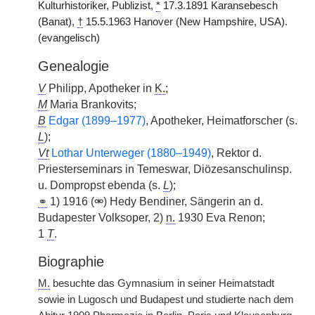
Kulturhistoriker, Publizist,
*
17.3.1891 Karansebesch
(Banat),
†
15.5.1963 Hanover (New Hampshire, USA).
(evangelisch)
Genealogie
V
Philipp, Apotheker in
K.
;
M
Maria Brankovits;
B
Edgar (1899–1977)
, Apotheker, Heimatforscher (s.
L
);
Vt
Lothar Unterweger (1880–1949)
, Rektor d.
Priesterseminars in Temeswar, Diözesanschulinsp.
u. Dompropst ebenda (s.
L
);
⚭
1) 1916 (⚮) Hedy Bendiner, Sängerin an d.
Budapester Volksoper, 2)
n.
1930 Eva Renon;
1
T
.
Biographie
M.
besuchte das Gymnasium in seiner Heimatstadt
sowie in Lugosch und Budapest und studierte nach dem