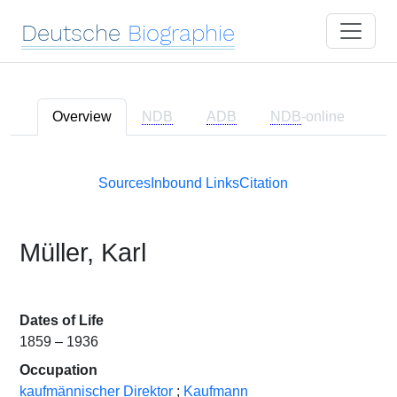
Deutsche
Biographie
Overview
NDB
ADB
NDB
-online
Sources
Inbound Links
Citation
Müller, Karl
Dates of Life
1859 – 1936
Occupation
kaufmännischer Direktor
;
Kaufmann