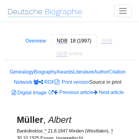
Deutsche
Biographie
Overview
NDB
18 (1997)
ADB
NDB
-online
Genealogy
Biography
Awards
Literature
Author
Citation
Network
RDF
Print version
Source in print
Previous article
Next article
Digital Image
Müller
,
Albert
Bankdirektor,
*
21.8.1847 Minden (Westfalen),
†
30.10.1925 Essen. (evangelisch)