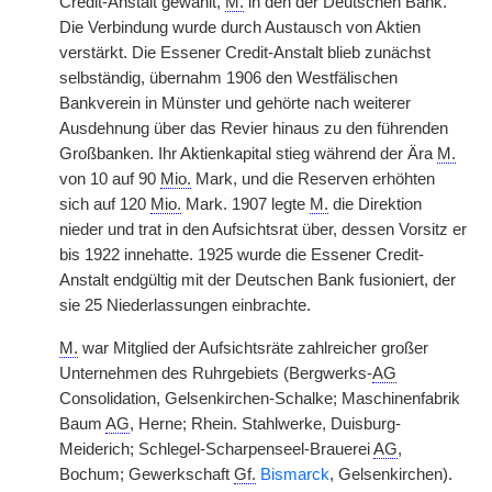
Credit-Anstalt gewählt,
M.
in den der Deutschen Bank.
Die Verbindung wurde durch Austausch von Aktien
verstärkt. Die Essener Credit-Anstalt blieb zunächst
selbständig, übernahm 1906 den Westfälischen
Bankverein in Münster und gehörte nach weiterer
Ausdehnung über das Revier hinaus zu den führenden
Großbanken. Ihr Aktienkapital stieg während der Ära
M.
von 10 auf 90
Mio.
Mark, und die Reserven erhöhten
sich auf 120
Mio.
Mark.
|
1907 legte
M.
die Direktion
nieder und trat in den Aufsichtsrat über, dessen Vorsitz er
bis 1922 innehatte. 1925 wurde die Essener Credit-
Anstalt endgültig mit der Deutschen Bank fusioniert, der
sie 25 Niederlassungen einbrachte.
M.
war Mitglied der Aufsichtsräte zahlreicher großer
Unternehmen des Ruhrgebiets (Bergwerks-
AG
Consolidation, Gelsenkirchen-Schalke; Maschinenfabrik
Baum
AG
, Herne; Rhein. Stahlwerke, Duisburg-
Meiderich; Schlegel-Scharpenseel-Brauerei
AG
,
Bochum; Gewerkschaft
Gf.
Bismarck
, Gelsenkirchen).