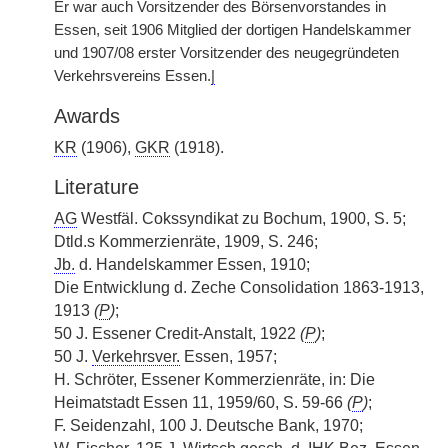
Er war auch Vorsitzender des Börsenvorstandes in
Essen, seit 1906 Mitglied der dortigen Handelskammer
und 1907/08 erster Vorsitzender des neugegründeten
Verkehrsvereins Essen.
|
Awards
KR
(1906),
GKR
(1918).
Literature
AG
Westfäl. Cokssyndikat zu Bochum, 1900, S. 5;
Dtld.s Kommerzienräte, 1909, S. 246;
Jb.
d. Handelskammer Essen, 1910;
Die Entwicklung d. Zeche Consolidation 1863-1913,
1913
(
P
)
;
50 J. Essener Credit-Anstalt, 1922
(
P
)
;
50 J.
Verkehrsver.
Essen, 1957;
H. Schröter, Essener Kommerzienräte, in: Die
Heimatstadt Essen 11, 1959/60, S. 59-66
(
P
)
;
F. Seidenzahl, 100 J. Deutsche Bank, 1970;