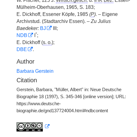
W. Fischer, 125 J.
Wirtsch.gesch.
d.
IHK
Bez.
Essen-
Mülheim-Oberhausen, 1965, S. 183;
E. Dickhoff, Essener Köpfe, 1985
(
P
).
– Eigene
Archivstud. (Stadtarchiv Essen). –
Zu Julius
Baedeker:
BJ
III;
*
NDB
I
;
E. Dickhoff (
s. o.
);
DBE
.
Author
Barbara Gerstein
Citation
Gerstein, Barbara, "Müller, Albert" in: Neue Deutsche
Biographie 18 (1997), S. 345-346 [online version]; URL:
https://www.deutsche-
biographie.de/gnd137724004.html#ndbcontent