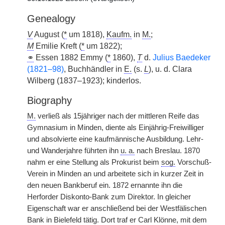
Genealogy
V
August (
*
um 1818),
Kaufm.
in
M.
;
M
Emilie Kreft (
*
um 1822);
⚭
Essen 1882 Emmy (
*
1860),
T
d.
Julius Baedeker
(1821–98)
, Buchhändler in
E.
(s.
L
), u. d. Clara
Wilberg (1837–1923); kinderlos.
Biography
M.
verließ als 15jähriger nach der mittleren Reife das
Gymnasium in Minden, diente als Einjährig-Freiwilliger
und absolvierte eine kaufmännische Ausbildung. Lehr-
und Wanderjahre führten ihn
u. a.
nach Breslau. 1870
nahm er eine Stellung als Prokurist beim
sog.
Vorschuß-
Verein in Minden an und arbeitete sich in kurzer Zeit in
den neuen Bankberuf ein. 1872 ernannte ihn die
Herforder Diskonto-Bank zum Direktor. In gleicher
Eigenschaft war er anschließend bei der Westfälischen
Bank in Bielefeld tätig. Dort traf er Carl Klönne, mit dem