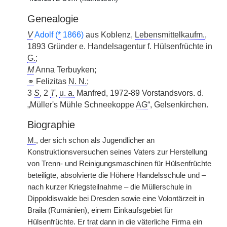
Genealogie
V
Adolf (
*
1866)
aus Koblenz,
Lebensmittelkaufm.
,
1893 Gründer e. Handelsagentur f. Hülsenfrüchte in
G.
;
M
Anna Terbuyken;
⚭
Felizitas
N. N.
;
3
S
, 2
T
,
u. a.
Manfred, 1972-89 Vorstandsvors. d.
„Müller's Mühle Schneekoppe
AG
“, Gelsenkirchen.
Biographie
M.
, der sich schon als Jugendlicher an
Konstruktionsversuchen seines Vaters zur Herstellung
von Trenn- und Reinigungsmaschinen für Hülsenfrüchte
beteiligte, absolvierte die Höhere Handelsschule und –
nach kurzer Kriegsteilnahme – die Müllerschule in
Dippoldiswalde bei Dresden sowie eine Volontärzeit in
Braila (Rumänien), einem Einkaufsgebiet für
Hülsenfrüchte. Er trat dann in die väterliche Firma ein