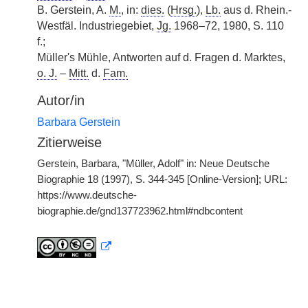
B. Gerstein, A.
M.
, in:
dies.
(
Hrsg.
),
Lb.
aus d. Rhein.-
Westfäl. Industriegebiet,
Jg.
1968–72, 1980, S. 110
f.;
Müller's Mühle, Antworten auf d. Fragen d. Marktes,
o. J.
–
Mitt.
d.
Fam.
Autor/in
Barbara Gerstein
Zitierweise
Gerstein, Barbara, "Müller, Adolf" in: Neue Deutsche
Biographie 18 (1997), S. 344-345 [Online-Version]; URL:
https://www.deutsche-
biographie.de/gnd137723962.html#ndbcontent