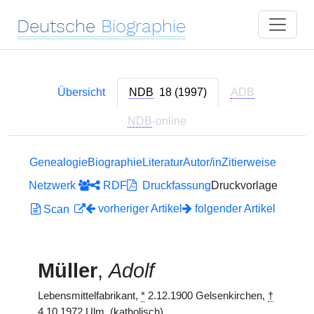
Deutsche
Biographie
Übersicht
NDB
18 (1997)
ADB
NDB
-online
Genealogie
Biographie
Literatur
Autor/in
Zitierweise
Netzwerk
RDF
Druckfassung
Druckvorlage
vorheriger Artikel
folgender Artikel
Scan
Müller
,
Adolf
Lebensmittelfabrikant,
*
2.12.1900 Gelsenkirchen,
†
4.10.1972 Ulm. (katholisch)