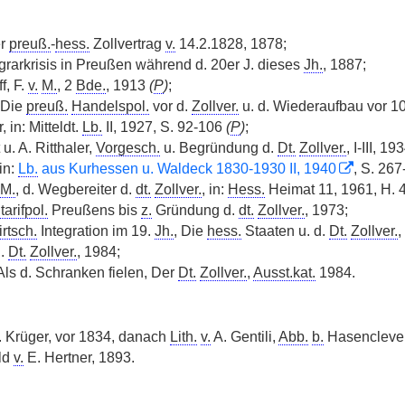
er
preuß.
-
hess.
Zollvertrag
v.
14.2.1828, 1878;
grarkrisis in Preußen während d. 20er J. dieses
Jh.
, 1887;
f, F.
v.
M.
, 2
Bde.
, 1913
(
P
)
;
 Die
preuß.
Handelspol.
vor d.
Zollver.
u. d. Wiederaufbau vor 10
 in: Mitteldt.
Lb.
II, 1927, S. 92-106
(
P
)
;
u. A. Ritthaler,
Vorgesch.
u. Begründung d.
Dt.
Zollver.
, I-III, 19
in:
Lb.
aus Kurhessen u. Waldeck 1830-1930 II, 1940
, S. 26
M.
, d. Wegbereiter d.
dt.
Zollver.
, in:
Hess.
Heimat 11, 1961, H. 4, 
tarifpol.
Preußens bis
z.
Gründung d.
dt.
Zollver.
, 1973;
rtsch.
Integration im 19.
Jh.
, Die
hess.
Staaten u. d.
Dt.
Zollver.
,
.
Dt.
Zollver.
, 1984;
Als d. Schranken fielen, Der
Dt.
Zollver.
,
Ausst.kat.
1984.
. Krüger, vor 1834, danach
Lith.
v.
A. Gentili,
Abb.
b.
Hasencleve
ld
v.
E. Hertner, 1893.