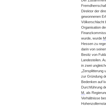
Der Zusammenbr
Fremdherrschaf
Direktor der di
gewonnenen Er
Völkerschlacht b
Organisation de
Finanzkommissio
wurde, wurde
M
Hessen zu regel
darin von seine
Besitz von Fuld
Landesteilen. A
in zwei ungleic
„Zersplitterung 
zur Gründung de
Bedenken auf ke
Durchführung de
M.
als Regierung
Verhältnisse be
Hohenzollernsta