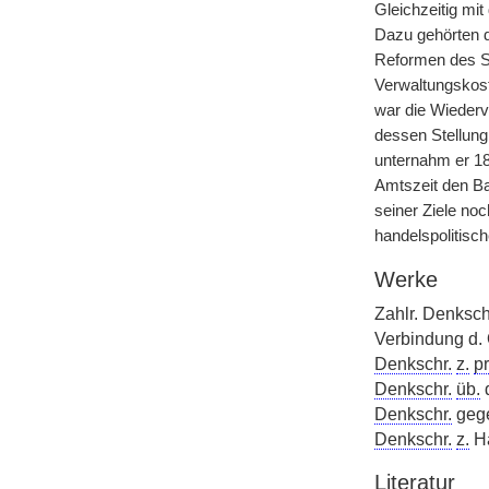
Gleichzeitig mit
Dazu gehörten d
Reformen des St
Verwaltungskos
war die Wiederv
dessen Stellung
unternahm er 182
Amtszeit den Ba
seiner Ziele noc
handelspolitisc
Werke
Zahlr. Denksch
Verbindung d. 
Denkschr.
z.
p
Denkschr.
üb.
d
Denkschr.
gege
Denkschr.
z.
Ha
Literatur