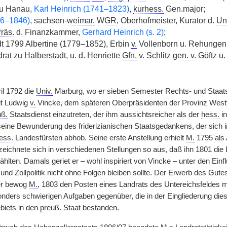
u Hanau,
Karl Heinrich (1741–1823)
,
kurhess.
Gen.major;
66–1846)
, sachsen-
weimar.
WGR
, Oberhofmeister, Kurator d.
Un
räs.
d. Finanzkammer,
Gerhard Heinrich (s. 2)
;
t 1799 Albertine (1779–1852), Erbin
v.
Vollenborn u. Rehungen
rat zu Halberstadt, u. d. Henriette
Gfn.
v.
Schlitz
gen.
v.
Göftz u
il 1792 die
Univ.
Marburg, wo er sieben Semester Rechts- und Staats
it Ludwig
v.
Vincke, dem späteren Oberpräsidenten der Provinz Westfa
uß.
Staatsdienst einzutreten, der ihm aussichtsreicher als der
hess.
in
seine Bewunderung des friderizianischen Staatsgedankens, der sich in
ess.
Landesfürsten abhob. Seine erste Anstellung erhielt
M.
1795 als 
 zeichnete sich in verschiedenen Stellungen so aus, daß ihn 1801 di
hlten. Damals geriet er – wohl inspiriert von Vincke – unter den Ein
 und Zollpolitik nicht ohne Folgen bleiben sollte. Der Erwerb des Gu
er bewog
M.
, 1803 den Posten eines Landrats des Untereichsfeldes m
onders schwierigen Aufgaben gegenüber, die in der Eingliederung die
biets in den
preuß.
Staat bestanden.