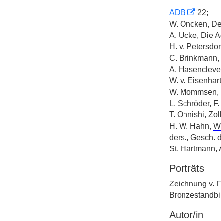
ADB
22;
W. Oncken, D
A. Ucke, Die A
H.
v.
Petersdorf
C. Brinkmann,
A. Hasenclever,
W.
v.
Eisenhart 
W. Mommsen, 
L. Schröder, F.
T. Ohnishi,
Zoll
H. W. Hahn,
Wi
ders.
,
Gesch.
d
St. Hartmann, 
Porträts
Zeichnung
v.
F
Bronzestandbi
Autor/in