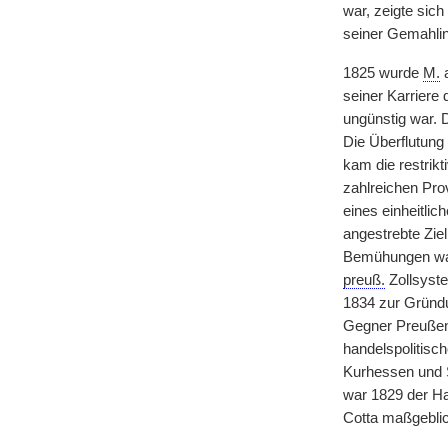
war, zeigte sich
seiner Gemahli
1825 wurde
M.
a
seiner Karriere 
ungünstig war. 
Die Überflutung
kam die restrik
zahlreichen Pro
eines einheitlic
angestrebte Ziel
Bemühungen war
preuß.
Zollsyste
1834 zur Gründu
Gegner Preußens
handelspolitisc
Kurhessen und S
war 1829 der H
Cotta maßgeblich