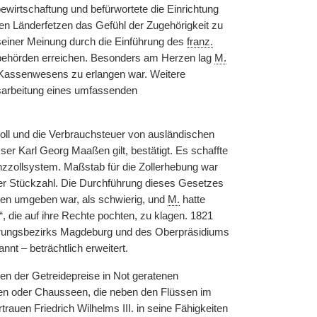
ewirtschaftung und befürwortete die Einrichtung
sen Länderfetzen das Gefühl der Zugehörigkeit zu
seiner Meinung durch die Einführung des
franz.
telbehörden erreichen. Besonders am Herzen lag
M.
n Kassenwesens zu erlangen war. Weitere
usarbeitung eines umfassenden
ll und die Verbrauchsteuer von ausländischen
r Karl Georg Maaßen gilt, bestätigt. Es schaffte
enzzollsystem. Maßstab für die Zollerhebung war
der Stückzahl. Die Durchführung dieses Gesetzes
ten umgeben war, als schwierig, und
M.
hatte
 die auf ihre Rechte pochten, zu klagen. 1821
erungsbezirks Magdeburg und des Oberpräsidiums
nt – beträchtlich erweitert.
en der Getreidepreise in Not geratenen
aßen oder Chausseen, die neben den Flüssen im
auen Friedrich Wilhelms III. in seine Fähigkeiten