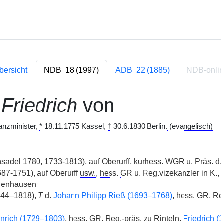
bersicht
NDB
18 (1997)
ADB
22 (1885)
NDB
-onli
Friedrich
von
anzminister,
*
18.11.1775 Kassel,
†
30.6.1830 Berlin.
(evangelisch)
hsadel 1780, 1733-1813), auf Oberurff,
kurhess.
WGR
u.
Präs.
d.
87-1751), auf Oberurff
usw.
,
hess.
GR
u. Reg.vizekanzler in
K.
,
odenhausen;
744–1818),
T
d.
Johann Philipp Rieß (1693–1768)
,
hess.
GR
,
Re
nrich (1729–1803)
,
hess.
GR
,
Reg.-präs.
zu Rinteln,
Friedrich 