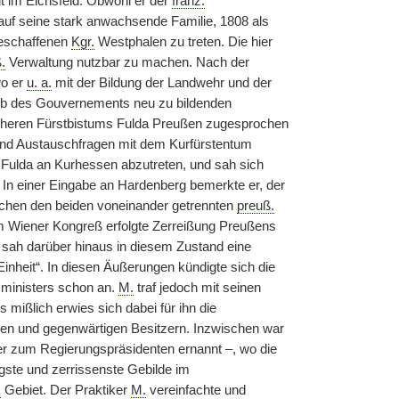
it im Eichsfeld. Obwohl er der
franz.
 auf seine stark anwachsende Familie, 1808 als
schaffenen
Kgr.
Westphalen zu treten. Die hier
.
Verwaltung nutzbar zu machen. Nach der
wo er
u. a.
mit der Bildung der Landwehr und der
alb des Gouvernements neu zu bildenden
rüheren Fürstbistums Fulda Preußen zugesprochen
und Austauschfragen mit dem Kurfürstentum
, Fulda an Kurhessen abzutreten, und sah sich
In einer Eingabe an Hardenberg bemerkte er, der
schen den beiden voneinander getrennten
preuß.
em Wiener Kongreß erfolgte Zerreißung Preußens
r sah darüber hinaus in diesem Zustand eine
Einheit“. In diesen Äußerungen kündigte sich die
ministers schon an.
M.
traf jedoch mit seinen
ißlich erwies sich dabei für ihn die
ren und gegenwärtigen Besitzern. Inzwischen war
er zum Regierungspräsidenten ernannt –, wo die
igste und zerrissenste Gebilde im
.
Gebiet. Der Praktiker
M.
vereinfachte und