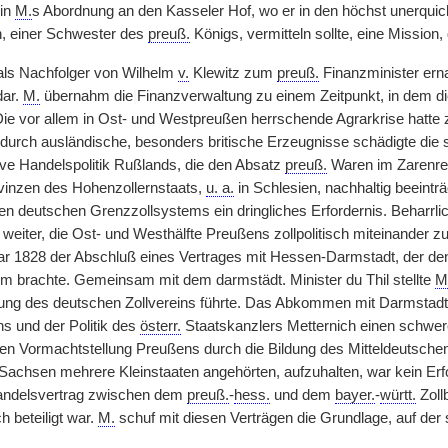
 in
M.
s Abordnung an den Kasseler Hof, wo er in den höchst unerquic
n, einer Schwester des
preuß.
Königs, vermitteln sollte, eine Mission, 
ls Nachfolger von Wilhelm
v.
Klewitz zum
preuß.
Finanzminister erna
dar.
M.
übernahm die
|
Finanzverwaltung zu einem Zeitpunkt, in dem d
Die vor allem in Ost- und Westpreußen herrschende Agrarkrise hatte 
 durch ausländische, besonders britische Erzeugnisse schädigte die
tive Handelspolitik Rußlands, die den Absatz
preuß.
Waren im Zarenrei
vinzen des Hohenzollernstaats,
u. a.
in Schlesien, nachhaltig beeinträ
hen deutschen Grenzzollsystems ein dringliches Erfordernis. Beharrlic
 weiter, die Ost- und Westhälfte Preußens zollpolitisch miteinander z
 1828 der Abschluß eines Vertrages mit Hessen-Darmstadt, der de
m brachte. Gemeinsam mit dem darmstädt. Minister du Thil stellte
M
ng des deutschen Zollvereins führte. Das Abkommen mit Darmstadt v
 und der Politik des
österr.
Staatskanzlers Metternich einen schwer
hen Vormachtstellung Preußens durch die Bildung des Mitteldeutsch
achsen mehrere Kleinstaaten angehörten, aufzuhalten, war kein Erfol
andelsvertrag zwischen dem
preuß.
-
hess.
und dem
bayer.
-
württ.
Zoll
 beteiligt war.
M.
schuf mit diesen Verträgen die Grundlage, auf der