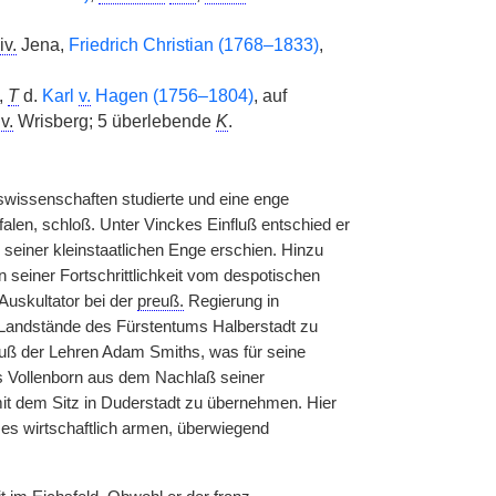
iv.
Jena,
Friedrich Christian (1768–1833)
,
,
T
d.
Karl
v.
Hagen (1756–1804)
, auf
.
v.
Wrisberg; 5 überlebende
K
.
wissenschaften studierte und eine enge
len, schloß. Unter Vinckes Einfluß entschied er
 seiner kleinstaatlichen Enge erschien. Hinzu
 seiner Fortschrittlichkeit vom despotischen
Auskultator bei der
preuß.
Regierung in
e Landstände des Fürstentums Halberstadt zu
fluß der Lehren Adam Smiths, was für seine
tes Vollenborn aus dem Nachlaß seiner
it dem Sitz in Duderstadt zu übernehmen. Hier
ses wirtschaftlich armen, überwiegend