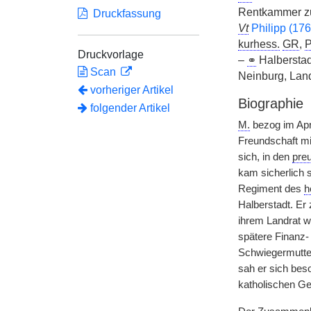
Rentkammer z
Druckfassung
Vt
Philipp (17
kurhess.
GR
,
P
Druckvorlage
–
⚭
Halberstad
Scan
Neinburg, Land
vorheriger Artikel
Biographie
folgender Artikel
M.
bezog im Apr
Freundschaft m
sich, in den
pre
kam sicherlich 
Regiment des
h
Halberstadt. Er
ihrem Landrat wä
spätere Finanz-
Schwiegermutt
sah er sich bes
katholischen Ge