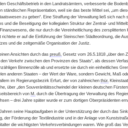
e den Geschäftsbetrieb in den Landratsämtern, verbesserte die Bodenb
n ständischen Repräsentation, weil sie das beste Mittel sei, „um die
aatswesen zu geben“. Eine Straffung der Verwaltung ließ sich nach 
s und die Beseitigung der kollegialen Struktur der Zentral- und Mit
Finanzwesens, die nur durch die Vereinheitlichung des zersplitterte
richtete er auf die Einführung der Steinschen Städteordnung, die A
es und die zeitgemäße Organisation der Justiz.
seinen Ansichten durch das
preuß.
Gesetz vom 26.5.1818 „über den Zo
den Verkehr zwischen den Provinzen des Staats“, als dessen Verfasse
nzähligen Binnenzölle ab und ersetzte sie durch ein einheitliches Gr
vielen anderen Staaten – der Wert der Ware, sondern Gewicht, Maß o
 allem im Regierungsbezirk Erfurt, der von zahlreichen
thür.
Kleinstaa
e, über „den Souveränitätsschwindel der kleinen deutschen Fürsten“,
keitsbereich von
M.
durch die Übertragung der Verwaltung des Regi
hsen – drei Jahre später wurde er zum dortigen Oberpräsidenten ernan
Jahren seine Hauptaufgaben in der Unterstützung der durch das Sink
, der Förderung der Textilindustrie und in der Anlage von Kunststr
alter die wichtigsten Verkehrsverbindungen waren. Wie groß das Vertr