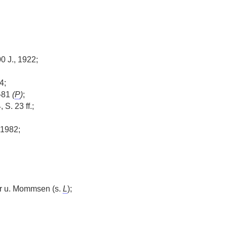
0 J., 1922;
34;
7-81
(
P
)
;
S. 23 ff.;
 1982;
r u. Mommsen (s.
L
);