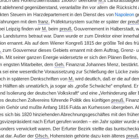
uch des Hohenzollernstaats 1806/07 beendete
M.
s Landratstätigke
t ablehnend gegenüberstand, veranlaßte
|
ihn vor allem die Rücksicht
rekten Steuern im Harzdepartement in den Dienst des von
Napoleon
ge
fahrungen mit dem
franz.
Präfektursystem suchte er später der
preuß
ei Leipzig finden wir
M.
beim
preuß.
Gouvernement in Halberstadt, 
s Landsturms betraut war. Dann wurde er zum Direktor einer innerh
n ernannt. Als auf dem Wiener Kongreß 1815 der größte Teil des f
.
zum Gouverneur dieses Gebiets ernannt mit dem Auftrag, Grenz- 
n. Mit seiner ganzen Energie widersetzte er sich den Plänen Berlins
m engsten Mitarbeiter, dem
Geh.
Finanzrat Johannes Menz, bestärkt. 
a sei eine wesentliche Voraussetzung zur Schließung der Lücke zwi
uch in späteren Denkschriften von
M.
wird deutlich, daß er die auf d
he Hälften als unnatürlich, ja sogar als „große Schwäche“ empfand. E
und Isolierung der deutschen Volkskraft“ und eine „Verhinderung aller 
s deutschen Zollvereins führende Politik des künftigen
preuß.
Finanz
in Gehör und mußte Anfang 1816 Fulda an Kurhessen übergeben. Als m
s sich bis 1820 hinziehenden Abrechnungsgeschäftes mit den frühe
svizepräsident nach Erfurt gerufen worden – ein Jahr später wurde 
sonders verwickelt waren. Der Erfurter Bezirk stellte das buntscheck
at dar. Außer der
Gfsch.
Hohenstein gehörte dazu kein älteres
preuß