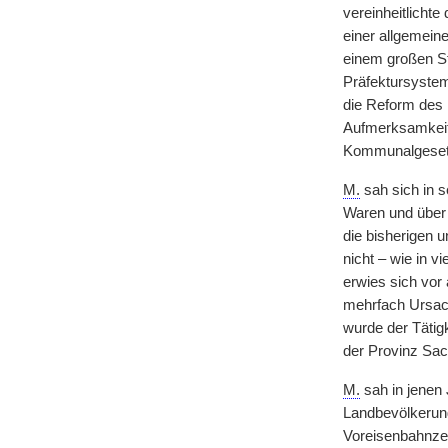
vereinheitlicht
einer allgemeine
einem großen St
Präfektursystem
die Reform des 
Aufmerksamkeit 
Kommunalgesetz
M.
sah sich in 
Waren und über 
die bisherigen u
nicht – wie in 
erwies sich vor
mehrfach Ursach
wurde der Tätig
der Provinz Sac
M.
sah in jenen 
Landbevölkerung
Voreisenbahnzeit