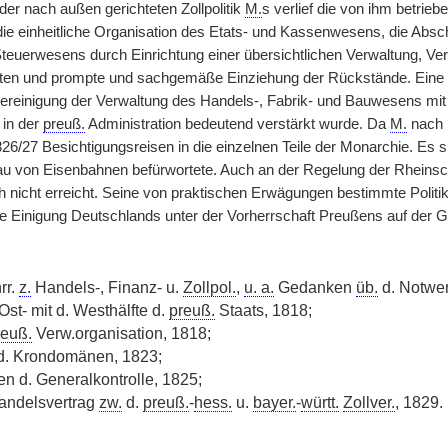
 der nach außen gerichteten Zollpolitik
M.
s verlief die von ihm betrie
ie einheitliche Organisation des Etats- und Kassenwesens, die Absch
euerwesens durch Einrichtung einer übersichtlichen Verwaltung, Ve
ten und prompte und sachgemäße Einziehung der Rückstände. Eine 
ereinigung der Verwaltung des Handels-, Fabrik- und Bauwesens mi
 in der
preuß.
Administration bedeutend verstärkt wurde. Da
M.
nach p
6/27 Besichtigungsreisen in die einzelnen Teile der Monarchie. Es sp
u von Eisenbahnen befürwortete. Auch an der Regelung der Rheinschif
h nicht erreicht. Seine von praktischen Erwägungen bestimmte Politik
he Einigung Deutschlands unter der Vorherrschaft Preußens auf der 
rr.
z.
Handels-, Finanz- u.
Zollpol.
,
u. a.
Gedanken
üb.
d. Notwen
Ost- mit d. Westhälfte d.
preuß.
Staats, 1818;
reuß.
Verw.organisation, 1818;
. Krondomänen, 1823;
n d. Generalkontrolle, 1825;
ndelsvertrag
zw.
d.
preuß.
-
hess.
u.
bayer.
-
württ.
Zollver.
, 1829.