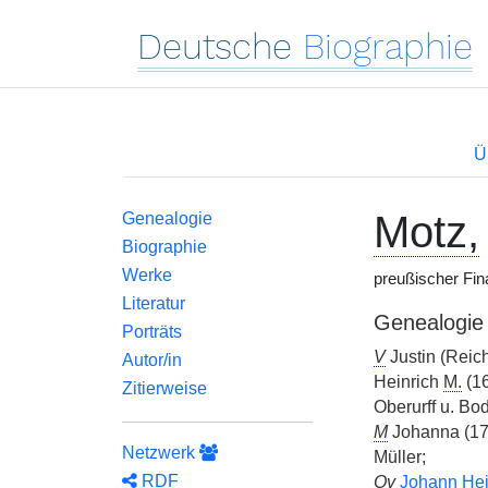
Deutsche
Biographie
Ü
Motz,
Genealogie
Biographie
Werke
preußischer Fin
Literatur
Genealogie
Porträts
V
Justin (Reic
Autor/in
Heinrich
M.
(16
Zitierweise
Oberurff u. B
M
Johanna (1
Netzwerk
Müller;
RDF
Ov
Johann Hei