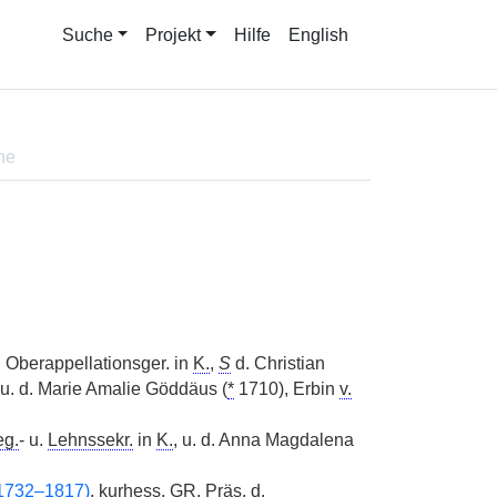
Suche
Projekt
Hilfe
English
ne
 Oberappellationsger. in
K.
,
S
d. Christian
 u. d. Marie Amalie Göddäus (
*
1710), Erbin
v.
g.
- u.
Lehnssekr.
in
K.
, u. d. Anna Magdalena
(1732–1817)
,
kurhess.
GR
,
Präs.
d.