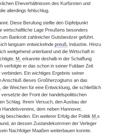
klichen Eheverhältnissen des Kurfürsten und
die allerdings fehlschlug.
nnt. Diese Berufung stellte den Gipfelpunkt
ie wirtschaftliche Lage Preußens besonders
zum Bankrott zahlreicher Gutsbesitzer geführt.
 sich langsam entwickelnde
preuß.
Industrie. Hinzu
ch weitgehend unterband und die Wirtschaft in
chtigte.
M.
erkannte deshalb in der Schaffung
h verfolgte er das schon in seiner Fuldaer Zeit
u verbinden. Ein wichtiges Ergebnis seiner
n Anschluß dieses Großherzogtums an das
.
die Weichen für eine Entwicklung, die schließlich
ersetzte der Front der handelspolitischen
en Schlag. Ihrem Versuch, den Ausbau der
en Handelsvereins, dem neben Hannover,
g beschieden. Ein weiterer Erfolg der Politik
M.
s
bund, an dessen Zustandekommen der Verleger
 sein Nachfolger Maaßen weiterbauen konnte.