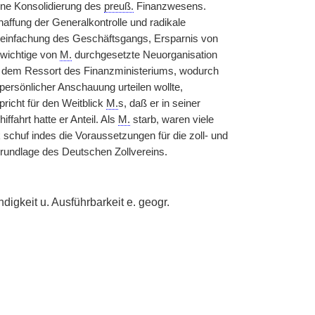
bene Konsolidierung des
preuß.
Finanzwesens.
affung der Generalkontrolle und radikale
reinfachung des Geschäftsgangs, Ersparnis von
wichtige von
M.
durchgesetzte Neuorganisation
t dem Ressort des Finanzministeriums, wodurch
ersönlicher Anschauung urteilen wollte,
richt für den Weitblick
M.
s, daß er in seiner
fahrt hatte er Anteil. Als
M.
starb, waren viele
 schuf indes die Voraussetzungen für die zoll- und
Grundlage des Deutschen Zollvereins.
digkeit u. Ausführbarkeit e. geogr.