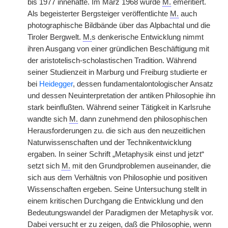
bis 1977 innehatte. Im März 1968 wurde
M.
emeritiert.
Als begeisterter Bergsteiger veröffentlichte
M.
auch
photographische Bildbände über das Alpbachtal und die
Tiroler Bergwelt.
M.
s denkerische Entwicklung nimmt
ihren Ausgang von einer gründlichen Beschäftigung mit
der aristotelisch-scholastischen Tradition. Während
seiner Studienzeit in Marburg und Freiburg studierte er
bei
Heidegger
, dessen fundamentalontologischer Ansatz
und dessen Neuinterpretation der antiken Philosophie ihn
stark beinflußten. Während seiner Tätigkeit in Karlsruhe
wandte sich
M.
dann zunehmend den philosophischen
Herausforderungen zu. die sich aus den neuzeitlichen
Naturwissenschaften und der Technikentwicklung
ergaben. In seiner Schrift „Metaphysik einst und jetzt“
setzt sich
M.
mit den Grundproblemen auseinander, die
sich aus dem Verhältnis von Philosophie und positiven
Wissenschaften ergeben. Seine Untersuchung stellt in
einem kritischen Durchgang die Entwicklung und den
Bedeutungswandel der Paradigmen der Metaphysik vor.
Dabei versucht er zu zeigen, daß die Philosophie, wenn