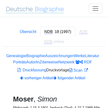
Deutsche
Biographie
Übersicht
NDB
18 (1997)
ADB
NDB
-online
Genealogie
Biographie
Auszeichnungen
Werke
Literatur
Porträts
Autor/in
Zitierweise
Netzwerk
RDF
Druckfassung
Druckvorlage
Scan
vorheriger Artikel
folgender Artikel
Moser
,
Simon
Philosoph,
*
15.3.1901 Jenbach (Tirol),
†
22.7.1988 Mils