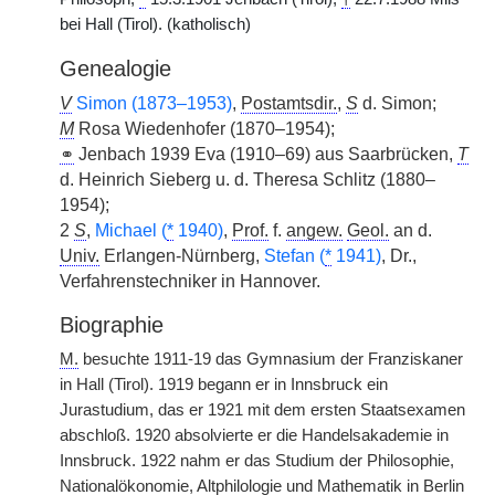
bei Hall (Tirol). (katholisch)
Genealogie
V
Simon (1873–1953)
,
Postamtsdir.
,
S
d. Simon;
M
Rosa Wiedenhofer (1870–1954);
⚭
Jenbach 1939 Eva (1910–69) aus Saarbrücken,
T
d. Heinrich Sieberg u. d. Theresa Schlitz (1880–
1954);
2
S
,
Michael (
*
1940)
,
Prof.
f.
angew.
Geol.
an d.
Univ.
Erlangen-Nürnberg,
Stefan (
*
1941)
, Dr.,
Verfahrenstechniker in Hannover.
Biographie
M.
besuchte 1911-19 das Gymnasium der Franziskaner
in Hall (Tirol). 1919 begann er in Innsbruck ein
Jurastudium, das er 1921 mit dem ersten Staatsexamen
abschloß. 1920 absolvierte er die Handelsakademie in
Innsbruck. 1922 nahm er das Studium der Philosophie,
Nationalökonomie, Altphilologie und Mathematik in Berlin