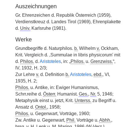
Auszeichnungen
Gr. Ehrenzeichen d. Republik Österreich (1959),
Verdienstkreuz d. Landes Tirol (1969), Ehrenplakette
d.
Univ.
Karlsruhe (1981).
Werke
Grundbegriffe d. Naturphilos.
b.
Wilhelm
v.
Ockham,
Krit. Vergleich d. ‚Summulae in libris physicorum' mit
d.
Philos.
d.
Aristoteles
, in: „
Philos.
u.
Grenzwiss.
“,
IV, 1932, H. 2/3;
Zur Lehre
v.
d. Definition
b.
Aristoteles
,
ebd.
, VI,
1935, H. 2;
Philos.
u. Antike, in: Ewiger Humanismus,
Schrr.reihe d.
Österr.
Humanist.
Ges.
,
Nr.
5, 1946;
Metaphysik einst u. jetzt, Krit.
Unterss.
zu Begriff u.
Ansatz d.
Ontol.
, 1958;
Philos.
u. Gegenwart, Vorträge, 1960;
Zw. Antike u. Gegenwart,
Phil.
Vorträge u.
Abhh.
,
hrsg.
v.
H. Lenk u.
M.
Maring, 1986
(
W-Verz.
).