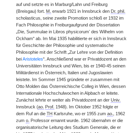
auf und setzte es in Marburg/Lahn und Freiburg
(Breisgau) fort.
M.
erwarb 1921 in Innsbruck den
Dr. phil.
scholasticus, seine zweite Promotion schloß er 1932 im
Fach Philosophie in Freiburgaufgrund der Dissertation
„Die, Summulae in Libros physicorum' des Wilhelm von
Ockham“ ab. Im Mai 1935 habilitierte er sich in Innsbruck
für Geschichte der Philosophie und systematische
Philosophie mit der Schrift „Zur Lehre von der Definition
bei
Aristoteles
“. Anschließend war er Privatdozent an den
Universitäten Innsbruck und Wien, bis er 1940-45 seinen
Militärdienst in Österreich, Italien und Jugoslawien
leistete. Im Sommer 1945 gründete er zusammen mit
Otto Molden das Österreichische Colleg in Wien, dessen
Internationale Hochschulwochen in Alpbach er leitete.
Zunächst lehrte er weiter als Privatdozent an der
Univ.
Innsbruck (
ao.
Prof.
1948). Im Oktober 1952 folgte er
dem Ruf an die
TH
Karlsruhe, wo er 1955 zum
ao.
, 1962
zum
o.
Professor ernannt wurde. 1962 übernahm er die
organisatorische Leitung des Studium Generale, die er