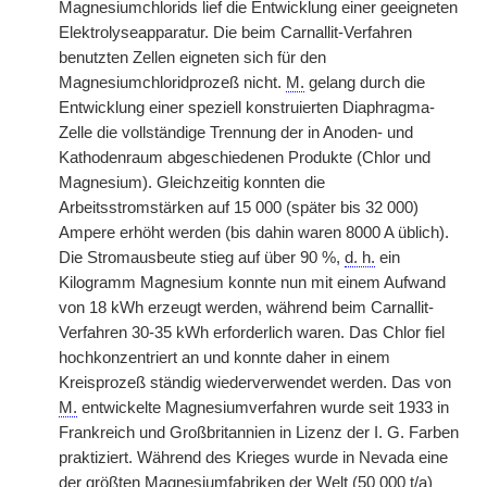
Magnesiumchlorids lief die Entwicklung einer geeigneten
Elektrolyseapparatur. Die beim Carnallit-Verfahren
benutzten Zellen eigneten sich für den
Magnesiumchloridprozeß nicht.
M.
gelang durch die
Entwicklung einer speziell konstruierten Diaphragma-
Zelle die vollständige Trennung der in Anoden- und
Kathodenraum abgeschiedenen Produkte (Chlor und
Magnesium). Gleichzeitig konnten die
Arbeitsstromstärken auf 15 000 (später bis 32 000)
Ampere erhöht werden (bis dahin waren 8000 A üblich).
Die Stromausbeute stieg auf über 90 %,
d. h.
ein
Kilogramm Magnesium konnte nun mit einem Aufwand
von 18 kWh erzeugt werden, während beim Carnallit-
Verfahren 30-35 kWh erforderlich waren. Das Chlor fiel
hochkonzentriert an und konnte daher in einem
Kreisprozeß ständig wiederverwendet werden. Das von
M.
entwickelte Magnesiumverfahren wurde seit 1933 in
Frankreich und Großbritannien in Lizenz der I. G. Farben
praktiziert. Während des Krieges wurde in Nevada eine
der größten Magnesiumfabriken der Welt (50 000 t/a)