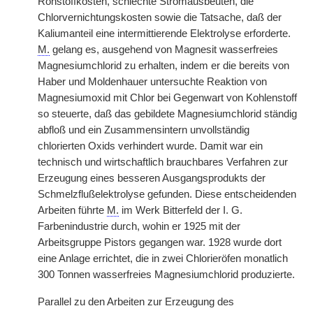
Rohstoffkosten, schlechte Stromausbeuten, die
Chlorvernichtungskosten sowie die Tatsache, daß der
Kaliumanteil eine intermittierende Elektrolyse erforderte.
M.
gelang es, ausgehend von Magnesit wasserfreies
Magnesiumchlorid zu erhalten, indem er die bereits von
Haber und Moldenhauer untersuchte Reaktion von
Magnesiumoxid mit Chlor bei Gegenwart von Kohlenstoff
so steuerte, daß das gebildete Magnesiumchlorid ständig
abfloß und ein Zusammensintern unvollständig
chlorierten Oxids verhindert wurde. Damit war ein
technisch und wirtschaftlich brauchbares Verfahren zur
Erzeugung eines besseren Ausgangsprodukts der
Schmelzflußelektrolyse gefunden. Diese entscheidenden
Arbeiten führte
M.
im Werk Bitterfeld der I. G.
Farbenindustrie durch, wohin er 1925 mit der
Arbeitsgruppe Pistors gegangen war. 1928 wurde dort
eine Anlage errichtet, die in zwei Chlorieröfen monatlich
300 Tonnen wasserfreies Magnesiumchlorid produzierte.
Parallel zu den Arbeiten zur Erzeugung des