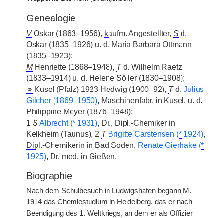
Genealogie
V
Oskar (1863–1956),
kaufm.
Angestellter,
S
d.
Oskar (1835–1926) u. d. Maria Barbara Ottmann
(1835–1923);
M
Henriette (1868–1948),
T
d. Wilhelm Raetz
(1833–1914) u. d. Helene Söller (1830–1908);
⚭
Kusel (Pfalz) 1923 Hedwig (1900–92),
T
d.
Julius
Gilcher (1869–1950)
,
Maschinenfabr.
in Kusel, u. d.
Philippine Meyer (1876–1948);
1
S
Albrecht (
*
1931)
, Dr.,
Dipl.
-Chemiker in
Kelkheim (Taunus), 2
T
Brigitte Carstensen (
*
1924)
,
Dipl.
-Chemikerin in Bad Soden,
Renate Gierhake (
*
1925)
,
Dr. med.
in Gießen.
Biographie
Nach dem Schulbesuch in Ludwigshafen begann
M.
1914 das Chemiestudium in Heidelberg, das er nach
Beendigung des 1. Weltkriegs, an dem er als Offizier