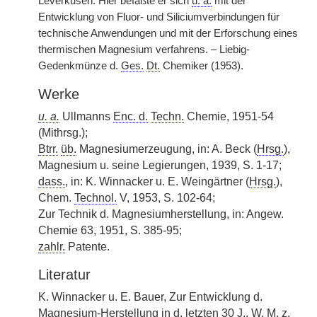
Leverkusen. Hier befaßte er sich
u. a.
mit der
Entwicklung von Fluor- und Siliciumverbindungen für
technische Anwendungen und mit der Erforschung eines
thermischen Magnesium verfahrens. – Liebig-
Gedenkmünze d.
Ges.
Dt.
Chemiker (1953).
Werke
u. a.
Ullmanns
Enc. d.
Techn.
Chemie, 1951-54
(Mithrsg.);
Btrr.
üb.
Magnesiumerzeugung, in: A. Beck (
Hrsg.
),
Magnesium u. seine Legierungen, 1939, S. 1-17;
dass.
, in: K. Winnacker u. E. Weingärtner (
Hrsg.
),
Chem.
Technol.
V, 1953, S. 102-64;
Zur Technik d. Magnesiumherstellung, in: Angew.
Chemie 63, 1951, S. 385-95;
zahlr.
Patente.
Literatur
K. Winnacker u. E. Bauer, Zur Entwicklung d.
Magnesium-Herstellung in d. letzten 30 J., W.
M.
z.