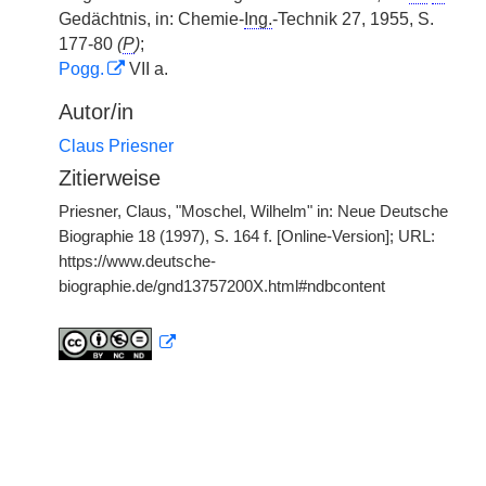
Gedächtnis, in: Chemie-
Ing.
-Technik 27, 1955, S.
177-80
(
P
)
;
Pogg.
VII a.
Autor/in
Claus Priesner
Zitierweise
Priesner, Claus, "Moschel, Wilhelm" in: Neue Deutsche
Biographie 18 (1997), S. 164 f. [Online-Version]; URL:
https://www.deutsche-
biographie.de/gnd13757200X.html#ndbcontent