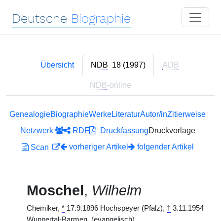
Deutsche
Biographie
Übersicht
NDB
18 (1997)
ADB
NDB
-online
Genealogie
Biographie
Werke
Literatur
Autor/in
Zitierweise
Netzwerk
RDF
Druckfassung
Druckvorlage
vorheriger Artikel
folgender Artikel
Scan
Moschel
,
Wilhelm
Chemiker,
*
17.9.1896 Hochspeyer (Pfalz),
†
3.11.1954
Wuppertal-Barmen. (evangelisch)