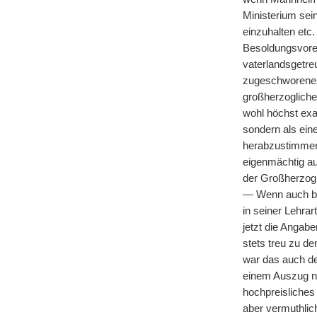
Ministerium sei
einzuhalten etc.
Besoldungsvoren
vaterlandsgetr
zugeschworenes
großherzogliche
wohl höchst exa
sondern als ein
herabzustimmen.
eigenmächtig auc
der Großherzog
— Wenn auch bei
in seiner Lehrar
jetzt die Angab
stets treu zu de
war das auch der
einem Auszug n
hochpreisliches
aber vermuthlich