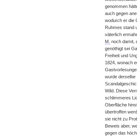
genommen hätte,
auch gegen aner
wodurch er die G
Ruhmes stand 
väterlich ermah
M.
noch damit, 
genöthigt sei G
Freiheit und Un
1824, wonach er
Gastvorlesungen
wurde derselbe 
Scandalgeschich
Wild. Diese Ver
schlimmeres Lic
Oberfläche hins
übertroffen wer
sie nicht zu Pr
Beweis aber, we
gegen das höchs