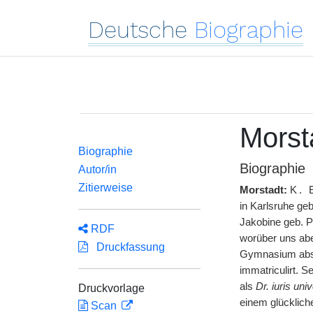
Deutsche
Biographie
Morst
Biographie
Biographie
Autor/in
Zitierweise
Morstadt:
K. 
in Karlsruhe ge
Jakobine geb. P
RDF
worüber uns abe
Druckfassung
Gymnasium absol
immatriculirt. 
als
Dr. iuris univ
Druckvorlage
einem glücklich
Scan