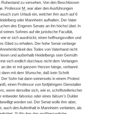
 in Ruhestand zu versehen. Von den Beschlüssen
ge. Professor
M.
war aber den Ausführungen
esuch zum Urlaub ein, welcher ihm auch auf 6
 Heidelberg oder Mannheim aufhalten. Der Vater
uchen des Engeren Senats an ihn höchst übel. In
 seines Sohnes auf die juristische Facultät,
wie er sich ausdrückt, einen hoffnungsvollen und
eres Glied zu erhalten. Der hohe Senat verlange
 Annehmlichkeit des Todes von Vaterhand nicht
t lesen und außerhalb Heidelbergs sein Gemüth
önne sich endlich durchaus nicht dem Verlangen
, an der er mit ganzem Herzen hänge, verbannt
ßt dann mit dem Wunsche, daß kein Schritt
er Sohn hat dann seinerseits in einem Protest
iß, einen Professor von fünfjährigem Dienstalter
 wenn derselbe sich, wie er, schriftstellerischer
er entweder
falsorius
oder eines
falsum's
Dulder
ewilligt worden sei. Der Senat wolle ihm aber,
e, auch den Aufenthalt in Mannheim verbieten, als
dichtet. 3) Wo ihm das großherzogliche