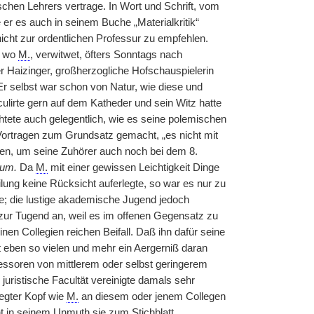
hen Lehrers vertrage. In Wort und Schrift, vom
er es auch in seinem Buche „Materialkritik“
nicht zur ordentlichen Professur zu empfehlen.
, wo
M.
, verwitwet, öfters Sonntags nach
 Haizinger, großherzogliche Hofschauspielerin
Er selbst war schon von Natur, wie diese und
ulirte gern auf dem Katheder und sein Witz hatte
tete auch gelegentlich, wie es seine polemischen
Vortragen zum Grundsatz gemacht, „es nicht mit
en, um seine Zuhörer auch noch bei dem 8.
rum.
Da
M.
mit einer gewissen Leichtigkeit Dinge
lung keine Rücksicht auferlegte, so war es nur zu
te; die lustige akademische Jugend jedoch
zur Tugend an, weil es im offenen Gegensatz zu
en Collegien reichen Beifall. Daß ihn dafür seine
t eben so vielen und mehr ein Aergerniß daran
ofessoren von mittlerem oder selbst geringerem
uristische Facultät vereinigte damals sehr
legter Kopf wie
M.
an diesem oder jenem Collegen
t in seinem Unmuth sie zum Stichblatt