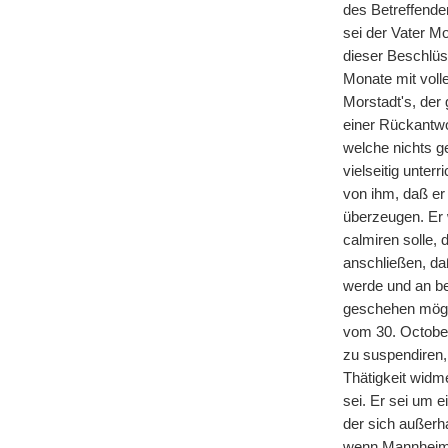
des Betreffende
sei der Vater M
dieser Beschlüs
Monate mit voll
Morstadt's, der
einer Rückantwo
welche nichts g
vielseitig unter
von ihm, daß er
überzeugen. Er 
calmiren solle,
anschließen, da
werde und an be
geschehen möge
vom 30. October
zu suspendiren,
Thätigkeit widm
sei. Er sei um 
der sich außerha
wenn Mannheim a