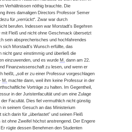
en Verhältnissen nöthig brauchte. Die
tung ihres damaligen Directors Professor Semer
dezu für „verrückt“. Zwar war durch
nicht berufen. Indessen war Morstadt's Begehren
e
mit Fleiß und nicht ohne Geschmack übersetzt
h sein absprecherisches und hochfahrendes
 sich Morstadt's Wunsch erfüllte, das
in nicht ganz einstimmig und überließ die
egen einzuwenden, und es wurde
M.
dann am 22.
und Finanzwissenschaft zu lesen, und wenn er
ch heißt, „soll er zu einer Professur vorgeschlagen
—
M.
machte dann, weil ihm keine Professur in der
hschaftliche Vorträge zu halten. Im Gegentheil,
essur in der Juristenfacultät und um eine Zulage
er Facultät. Dies fiel vermuthlich nicht günstig
en in seinem Gesuch an das Ministerium
 sich darin für „überlastet" und seinen Fleiß
as ist ohne Zweifel höchst anstrengend. Der Engere
t. Er rügte dessen Benehmen den Studenten