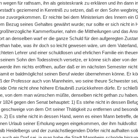
n wegen für rathsam, ihn als geisteskrank zu erklären und ihn dann
orstadt's geziemend in Kenntniß zu setzen, daß er den Sohn wegbrin
se zuvorgekommen. Er reichte bei dem Ministerium des Innern ein G
em Bezug seines Gehaltes gewährt wurde; nur sollte er sich nicht in
 großherzogliche Kammerfourier, nahm die Mittheilungen und das Ans
rt an denselben warf er die ganze Schuld für den aufgeregten Zustand
ethan habe, was ihr doch so leicht gewesen wäre, um dem Vaterland, 
richteten Lehrer und einer schuldlosen und ehrlichen Familie ein theu
 seinem Sohn den Todesstreich versetze, er könne sich aber von der
werde ihm nichts eröffnen, außer daß er im nächsten Semester nich
 damit er baldmöglichst seinen Beruf wieder übernehmen könne. Er k
ß der Professor auch von Mannheim, wo seine theure Schwester sei
ide Orte nicht ohne höhere Erlaubniß zurückkehren dürfe. Er schlie
, von dem man wünschen müßte, denselben nicht gethan zu haben. D
 1824 gegen den Senat behauptet: 1) Es stehe nicht in dessen Befugn
 geschweige von dem Ort seiner Thätigkeit zu entfernen und besonders,
e. 2) Es stehe nicht in dessen Hand, wenn es einen Mann betreffe, d
einen Urlaub seiner Erholung wegen eingekommen, der ihm huldvollst b
lb Heidelbergs und der zunächstliegenden Dörfer nicht aufhalten soll
uch ein Dorf sei, ja man habe die Stadt Mannheim schnöde hinzuge