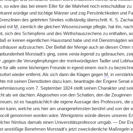
 so wäre das bei einem Eifer für die Wahrheit noch entschuldbar z
kannt würdige und tüchtige Männer und zog Persönlichkeiten und Fami
renzlinien des gelehrten Streites vollständig überschritt. K. S. Zacha
und mit
M.
ziemlich die gleichen Wissenszweige pflegte, hat ihn, nach
nt, sich des Schimpfens und des Wirthshauszechens zu enthalten, 
daß er keinen eigentlichen Hausstand habe und mit Dienstmägden wir
asthäuser aufzusuchen. Der Beifall der Menge auch an diesen Orten 
gebundenheit Morstadt's ging, seine
venia legendi
zu gebrauchen, zei
 „gegen die Verunglimpfungen der merkwürdigsten Tadler und Lobhudl
 für alle seine bisherigen Freunde in irgend einem noch zu bezeichn
sofort wieder entfernt. Als sich dann die Klagen gegen
M.
in verstärk
te mit seinen Dienstboten dazu kam, beantragte der Engere Senat e
nehmlassung vom 7. September 1824 stellt seinen Charakter und sein
ht als wir dachten. Abgesehen von den Schatten, den die Zeuginnen v
treuen, ist es hauptsächlich die eigene Aussage des Professors, die 
den kann, welche uns hier am unangenehmsten berührt und von der 
otocoll genommen worden wäre. Wenigstens würde dieses unseres Er
lcher Nimbus damals einen Universitätsprofessor umgab. — Der Enge
t anstößige Benehmen Morstadt's jetzt zweckdienliche Maßregeln er