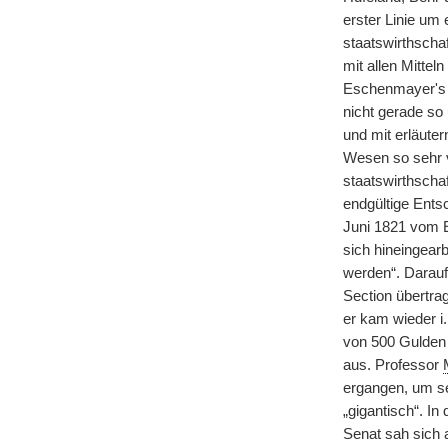
erster Linie um
staatswirthscha
mit allen Mittel
Eschenmayer's T
nicht gerade so 
und mit erläute
Wesen so sehr v
staatswirthschaf
endgültige Ents
Juni 1821 vom E
sich hineingearb
werden“. Darauf
Section übertra
er kam wieder i.
von 500 Gulden e
aus. Professor
ergangen, um sei
„gigantisch“. In
Senat sah sich 