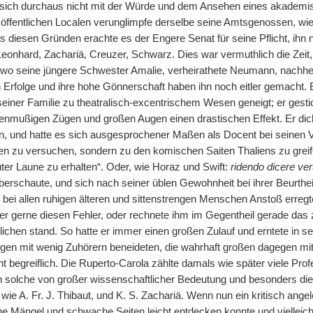
sich durchaus nicht mit der Würde und dem Ansehen eines akademisc
 öffentlichen Localen verunglimpfe derselbe seine Amtsgenossen, wie 
s diesen Gründen erachte es der Engere Senat für seine Pflicht, ihn 
Leonhard, Zachariä, Creuzer,
|
Schwarz. Dies war vermuthlich die Zeit
wo seine jüngere Schwester Amalie, verheirathete Neumann, nachher
n Erfolge und ihre hohe Gönnerschaft haben ihn noch eitler gemacht. 
einer Familie zu theatralisch-excentrischem Wesen geneigt; er gestic
kenmußigen Zügen und großen Augen einen drastischen Effekt. Er dich
un, und hatte es sich ausgesprochener Maßen als Docent bei seinen 
n zu versuchen, sondern zu den komischen Saiten Thaliens zu greif
uter Laune zu erhalten“. Oder, wie Horaz und Swift:
ridendo dicere ve
erschaute, und sich nach seiner üblen Gewohnheit bei ihrer Beurthei
er bei allen ruhigen älteren und sittenstrengen Menschen Anstoß erreg
r gerne diesen Fehler, oder rechnete ihm im Gegentheil gerade das 
hen stand. So hatte er immer einen großen Zulauf und erntete in sein
legen mit wenig Zuhörern beneideten, die wahrhaft großen dagegen mi
ht begreiflich. Die Ruperto-Carola zählte damals wie später viele Pr
 solche von großer wissenschaftlicher Bedeutung und besonders die j
wie A. Fr. J. Thibaut, und K. S. Zachariä. Wenn nun ein kritisch ange
he Mängel und schwache Seiten leicht entdecken konnte und vielleich