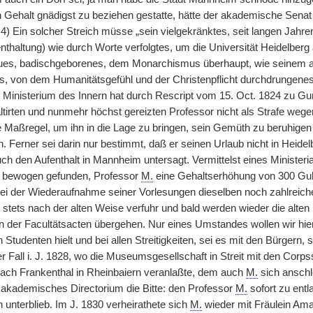
n Gehalt gnädigst zu beziehen gestatte, hätte der akademische Sen
 4) Ein solcher Streich müsse „sein vielgekränktes, seit langen Jahre
thaltung) wie durch Worte verfolgtes, um die Universität Heidelberg
eues, badischgeborenes, dem Monarchismus überhaupt, wie seinem 
, von dem Humanitätsgefühl und der Christenpflicht durchdrungene
 Ministerium des Innern hat durch Rescript vom 15. Oct. 1824 zu Guns
ltirten und nunmehr höchst gereizten Professor nicht als Strafe weg
e Maßregel, um ihn in die Lage zu bringen, sein Gemüth zu beruhigen
 Ferner sei darin nur bestimmt, daß er seinen Urlaub nicht in Heidel
h den Aufenthalt in Mannheim untersagt. Vermittelst eines Ministerial
 bewogen gefunden, Professor
M.
eine Gehaltserhöhung von 300 Gulde
 der Wiederaufnahme seiner Vorlesungen dieselben noch zahlreicher
t stets nach der alten Weise verfuhr und bald werden wieder die alten
en der Facultätsacten übergehen. Nur eines Umstandes wollen wir hie
n Studenten hielt und bei allen Streitigkeiten, sei es mit den Bürgern, 
 Fall i. J. 1828, wo die Museumsgesellschaft in Streit mit den Corps
ach Frankenthal in Rheinbaiern veranlaßte, dem auch
M.
sich anschl
 akademisches Directorium die Bitte: den Professor
M.
sofort zu ent
 unterblieb. Im J. 1830 verheirathete sich
M.
wieder mit Fräulein Am