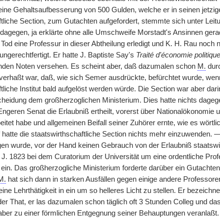
 eine Gehaltsaufbesserung von 500 Gulden, welche er in seinen jetzig
ftliche Section, zum Gutachten aufgefordert, stemmte sich unter Lei
n dagegen, ja erklärte ohne alle Umschweife Morstadt's Ansinnen gera
od eine Professur in dieser Abtheilung erledigt und K. H. Rau noch 
ungerechtfertigt. Er hatte J. Baptiste Say's
Traité d'économie politiqu
rnden Noten versehen. Es scheint aber, daß dazumalen schon
M.
durc
erhaßt war, daß, wie sich Semer ausdrückte, befürchtet wurde, wenn
tliche Institut bald aufgelöst werden würde. Die Section war aber dar
cheidung dem großherzoglichen Ministerium. Dies hatte nichts dag
ngeren Senat die Erlaubniß ertheilt, vorerst über Nationalökonomie 
eitet habe und allgemeinen Beifall seiner Zuhörer ernte, wie es wörtli
 hatte die staatswirthschaftliche Section nichts mehr einzuwenden. 
gen wurde, vor der Hand keinen Gebrauch von der Erlaubniß staatswirt
 J. 1823 bei dem Curatorium der Universität um eine ordentliche Prof
in. Das großherzogliche Ministerium forderte darüber ein Gutachten d
M.
hat sich dann in starken Ausfällen gegen einige andere Professor
ne Lehrthätigkeit in ein um so helleres Licht zu stellen. Er bezeichnet
 der That, er las dazumalen schon täglich oft 3 Stunden Colleg und d
aber zu einer förmlichen Entgegnung seiner Behauptungen veranlaß