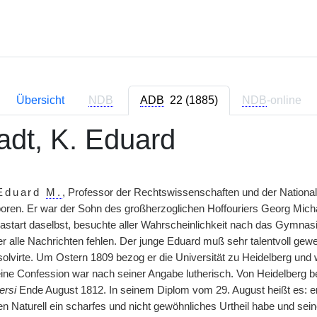
Übersicht
NDB
ADB
22 (1885)
NDB
-online
adt, K. Eduard
Eduard
M.
, Professor der Rechtswissenschaften und der National
boren. Er war der Sohn des großherzoglichen Hoffouriers Georg Mich
astart daselbst, besuchte aller Wahrscheinlichkeit nach das Gymna
r alle Nachrichten fehlen. Der junge Eduard muß sehr talentvoll gewe
virte. Um Ostern 1809 bezog er die Universität zu Heidelberg und w
Seine Confession war nach seiner Angabe lutherisch. Von Heidelberg b
ersi
Ende August 1812. In seinem Diplom vom 29. August heißt es: e
en Naturell ein scharfes und nicht gewöhnliches Urtheil habe und sei