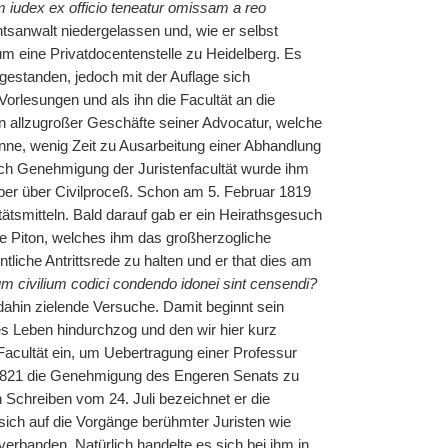
m iudex ex officio teneatur omissam a reo
tsanwalt niedergelassen und, wie er selbst
um eine Privatdocentenstelle zu Heidelberg. Es
estanden, jedoch mit der Auflage sich
orlesungen und als ihn die Facultät an die
en allzugroßer Geschäfte seiner Advocatur, welche
önne, wenig Zeit zu Ausarbeitung einer Abhandlung
urch Genehmigung der Juristenfacultät wurde ihm
ber über Civilproceß. Schon am 5. Februar 1819
ätsmitteln. Bald darauf gab er ein Heirathsgesuch
ne Piton, welches ihm das großherzogliche
ntliche Antrittsrede zu halten und er that dies am
 civilium codici condendo idonei sint censendi?
ahin zielende Versuche. Damit beginnt sein
zes Leben hindurchzog und den wir hier kurz
acultät ein, um Uebertragung einer Professur
r 1821 die Genehmigung des Engeren Senats zu
Schreiben vom 24. Juli bezeichnet er die
 sich auf die Vorgänge berühmter Juristen wie
erbanden. Natürlich handelte es sich bei ihm in