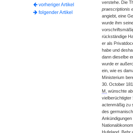
verstehe. Die T
vorheriger Artikel
praescriptionis
folgender Artikel
angiebt, eine G
wurde ihm seine
vorschriftsmäßig
rückständige Hab
er als Privatdoc
habe und deshal
dann dieselbe e
wurde er außero
ein, wie es dam
Ministerium bere
30. October 1817
M.
wünschte abe
vielberüchtigter
actenmäßig zu s
des germanische
Ankündigungen v
Nationalökonomie
Hufeland, Behr 