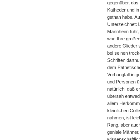
gegenüber, das 
Katheder und in
gethan habe. Au
Unterzeichnet: 
Mannheim fuhr, 
war. Ihre große
andere Glieder s
bei seinen troc
Schriften darth
dem Pathetische
Vorhangfall in g
und Personen üb
natürlich, daß 
übersah entwede
allem Herkömmlic
kleinlichen Col
nahmen, ist leic
Rang, aber auch
geniale Männer, 
wissenschaftlic