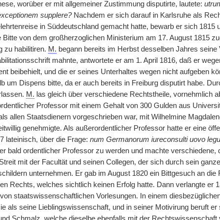
hese, worüber er mit allgemeiner Zustimmung disputirte, lautete:
utru
 exceptionem supplere?
Nachdem er sich darauf in Karlsruhe als Rech
elehrtenreise in Süddeutschland gemacht hatte, bewarb er sich 1815 
 Bitte von dem großherzoglichen Ministerium am 17. August 1815 zug
 zu habilitiren.
M.
begann bereits im Herbst desselben Jahres seine V
ilitationsschrift mahnte, antwortete er am 1. April 1816, daß er weg
ent beibehielt, und die er seines Unterhaltes wegen nicht aufgeben k
b um Dispens bitte, da er auch bereits in Freiburg disputirt habe. D
rlassen.
M.
las gleich über verschiedene Rechtstheile, vornehmlich a
rdentlicher Professor mit einem Gehalt von 300 Gulden aus Universit
als allen Staatsdienern vorgeschrieben war, mit Wilhelmine Magdale
itwillig genehmigte. Als
|
außerordentlicher Professor hatte er eine öffe
 lateinisch, über die Frage:
num Germanorum iureconsulti uovo legum
r bald ordentlicher Professor zu werden und machte verschiedene, d
 Streit mit der Facultät und seinen Collegen, der sich durch sein gan
childern unternehmen. Er gab im August 1820 ein Bittgesuch an die F
n Rechts, welches sichtlich keinen Erfolg hatte. Dann verlangte e
on staatswissenschaftlichen Vorlesungen. In einem diesbezüglichen 
 als seine Lieblingswissenschaft, und in seiner Motivirung beruft er
und Schmalz, welche dieselbe ebenfalls mit der Rechtswissenschaft v