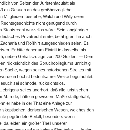
dlich von Seiten der Juristenfacultät als
3 ein Gesuch an das großherzogliche
hen Mitgliedern bestehe, Walch und Willy seien
nd Rechtsgeschichte nicht genügend durch
s Staatsrecht wurzellos wäre. Sein langjähriger
 deutsches Privatrecht ernte, befähigten ihn auch
, Zachariä und Roßhirt ausgeschieden seien. Es
en. Er bitte daher um Eintritt in dasselbe als
zrath, neben Gehaltszulage von 200 Gulden. — Dem
en rücksichtlich des Spruchcollegiums unrichtig
nzen Sache, wegen seines notorischen Streites mit
 wurde in höchst bedeutsamer Weise begutachtet.
Gesuch sei schnöde, rücksichtslos,
ebrigens sei es unerhört, daß alle juristischen
em
M.
rede, hätte in gewissem Maße stattgehabt,
nn er habe in der That eine Anlage zur
en skeptischen, derisorischen Wesen, welches den
ente gegründete Beifall, besonders wenn
 da leider,
|
ein großer Theil unserer