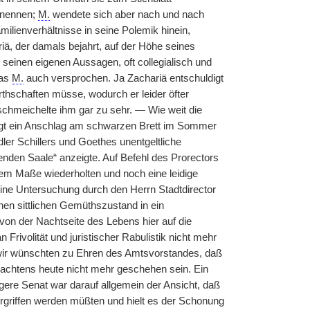
u nennen;
M.
wendete sich aber nach und nach
lienverhältnisse in seine Polemik hinein,
riä, der damals bejahrt, auf der Höhe seines
 seinen eigenen Aussagen, oft collegialisch und
was
M.
auch versprochen. Ja Zachariä entschuldigt
thschaften müsse, wodurch er leider öfter
schmeichelte ihm gar zu sehr. — Wie weit die
gt ein Anschlag am schwarzen Brett im Sommer
er Schillers und Goethes unentgeltliche
enden Saale“ anzeigte. Auf Befehl des Prorectors
tem Maße wiederholten und noch eine leidige
ine Untersuchung durch den Herrn Stadtdirector
en sittlichen Gemüthszustand in ein
on der Nachtseite des Lebens hier auf die
an
|
Frivolität und juristischer Rabulistik nicht mehr
wir wünschten zu Ehren des Amtsvorstandes, daß
achtens heute nicht mehr geschehen sein. Ein
re Senat war darauf allgemein der Ansicht, daß
griffen werden müßten und hielt es der Schonung