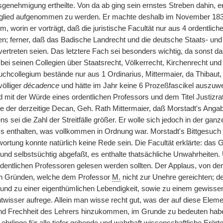
sgenehmigung ertheilte. Von da ab ging sein ernstes Streben dahin, en
itglied aufgenommen zu werden. Er machte deshalb im November 183
m, worin er vorträgt, daß die juristische Facultät nur aus 4 ordentlic
ren; ferner, daß das Badische Landrecht und die deutsche Staats- u
ertreten seien. Das letztere Fach sei besonders wichtig, da sonst da
bei seinen Collegien über Staatsrecht, Völkerrecht, Kirchenrecht und
uchcollegium bestände nur aus 1 Ordinarius, Mittermaier, da Thibaut
völliger
décadence
und hätte im Jahr keine 6 Prozeßfascikel auszuweis
ed mit der Würde eines ordentlichen Professors und dem Titel Justi
te der derzeitige Decan, Geh. Rath Mittermaier, daß Morstadt's Angab
s sei die Zahl der Streitfälle größer. Er wolle sich jedoch in der ga
ms enthalten, was vollkommen in Ordnung war. Morstadt's Bittgesuch
wortung konnte natürlich keine Rede sein. Die Facultät erklärte: das 
nd selbstsüchtig abgefaßt, es enthalte thatsächliche Unwahrheiten. U
rdentlichen Professoren gelesen werden sollten. Der Applaus, von d
en Gründen, welche dem Professor
M.
nicht zur Unehre gereichten; de
t und zu einer eigenthümlichen Lebendigkeit, sowie zu einem gewiss
twisser aufrege. Allein man wisse recht gut, was der auf diese Elem
und Frechheit des Lehrers hinzukommen, im Grunde zu bedeuten habe;