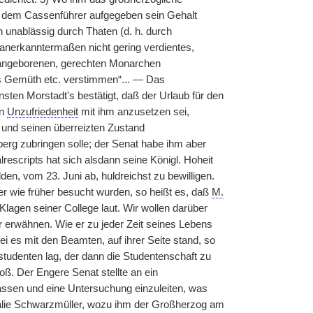
at dem Cassenführer aufgegeben sein Gehalt
n unablässig durch Thaten (d. h. durch
 anerkanntermaßen nicht gering verdientes,
angeborenen, gerechten Monarchen
s Gemüth etc. verstimmen“... — Das
ten Morstadt's bestätigt, daß der Urlaub für den
en
Unzufriedenheit
mit ihm anzusetzen sei,
 und seinen überreizten Zustand
berg zubringen solle; der Senat habe ihm aber
rescripts hat sich alsdann seine Königl. Hoheit
n, vom 23. Juni ab, huldreichst zu bewilligen.
 wie früher besucht wurden, so heißt es, daß
M.
 Klagen seiner College laut. Wir wollen darüber
r erwähnen. Wie er zu jeder Zeit seines Lebens
sei es mit den Beamten, auf ihrer Seite stand, so
studenten lag, der dann die Studentenschaft zu
oß. Der Engere Senat stellte an ein
lassen und eine Untersuchung einzuleiten, was
alie Schwarzmüller, wozu ihm der Großherzog am