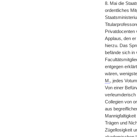
8. Mai die Staat
ordentliches M
Staatsministeriu
Titularprofesso
Privatdocenten v
Applaus, den er 
hierzu. Das Spr
befände sich in 
Facultätsmitgli
entgegen erklär
wären, wenigsten
M.
, jedes Votu
Von einer Befür
verleumderisch u
Collegien von o
aus begreiflich
Mannigfaltigkei
Trägen und Nich
Zügellosigkeit 