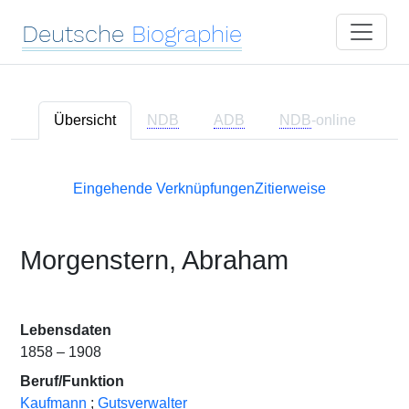
Deutsche
Biographie
Übersicht
NDB
ADB
NDB
-online
Eingehende Verknüpfungen
Zitierweise
Morgenstern, Abraham
Lebensdaten
1858 – 1908
Beruf/Funktion
Kaufmann
;
Gutsverwalter