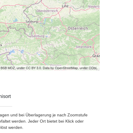
by BSB MDZ, under CC BY 3.0. Data by OpenStreetMap, under ODbL.
isort
etragen und bei Überlagerung je nach Zoomstufe
ltet werden. Jeder Ort bietet bei Klick oder
löst werden.