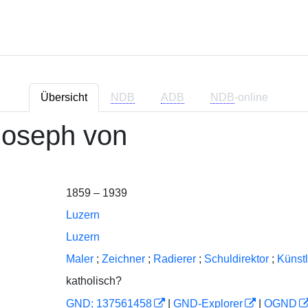
Übersicht
NDB
ADB
NDB
-online
Joseph von
1859 – 1939
Luzern
Luzern
Maler
;
Zeichner
;
Radierer
;
Schuldirektor
;
Künst
katholisch?
GND: 137561458
|
GND-Explorer
|
OGND