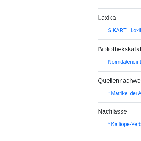
Lexika
SIKART - Lexik
Bibliothekskata
Normdateneint
Quellennachwe
* Matrikel de
Nachlässe
* Kalliope-Ve