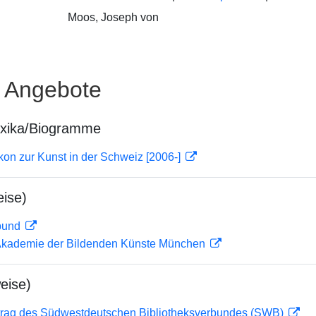
Moos, Joseph von
e Angebote
exika/Biogramme
on zur Kunst in der Schweiz [2006-]
ise)
rbund
r Akademie der Bildenden Künste München
eise)
rag des Südwestdeutschen Bibliotheksverbundes (SWB)