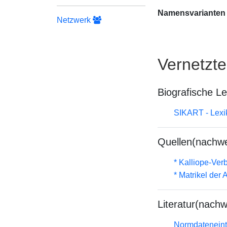
Namensvarianten
Netzwerk
Vernetzt
Biografische L
SIKART - Lexik
Quellen(nachwe
* Kalliope-Ve
* Matrikel de
Literatur(nachw
Normdateneint