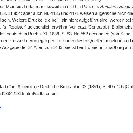
es Meisters findet man, soweit sie nicht in Panzer's
Annales typogr.
v
913, 11 854; aber auch Nr. 4436 und 4471 weisen augenscheinlich die
l sein. Weitere Drucke, die bei Hain nicht aufgeführt sind, werden be
 (s. Register) gelegentlich erwähnt (vgl. dazu Centralbl. f. Bibliothek
des deutschen Buchh. XI, 1888, S. 83, Nr. 552 genannten (von Schott'
iner
|
Presse hervorgegangen. In keiner dieser Quellen angeführt und 
Ausgabe der 24 Alten von 1483; sie ist bei Trübner in Straßburg am
 Martin" in: Allgemeine Deutsche Biographie 32 (1891), S. 405-406 [On
gnd138421315.html#adbcontent