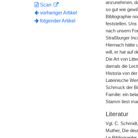
anzunehmen, daß
Scan
so gut wie gewi
vorheriger Artikel
Bibliographie no
folgender Artikel
feststellen. Un
nach unsern Fo
Straßburger Inc
Hiernach hätte 
will, er hat auf
Die Art von Litt
damals die Lect
Historia von der
Lateinische Wer
Schmuck der Büc
Familie: ein be
Stamm liest ma
Literatur
Vgl. C. Schmidt
Muther, Die deut
Le Bibliographe