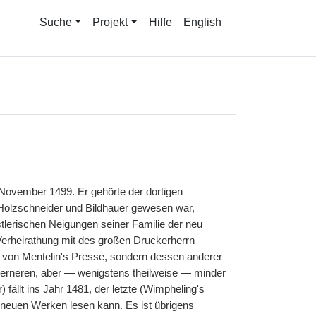
Suche
Projekt
Hilfe
English
November 1499. Er gehörte der dortigen
 Holzschneider und Bildhauer gewesen war,
tlerischen Neigungen seiner Familie der neu
Verheirathung mit des großen Druckerherrn
e von Mentelin's Presse, sondern dessen anderer
erneren, aber — wenigstens theilweise — minder
 fällt ins Jahr 1481, der letzte (Wimpheling's
 neuen Werken lesen kann. Es ist übrigens