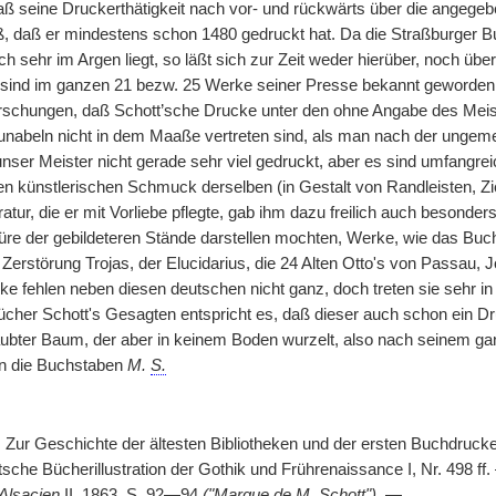
 seine Druckerthätigkeit nach vor- und rückwärts über die angegeb
ß, daß er mindestens schon 1480 gedruckt hat. Da die Straßburger B
ch sehr im Argen liegt, so läßt sich zur Zeit weder hierüber, noch ü
s sind im ganzen 21 bezw. 25 Werke seiner Presse bekannt geworden. D
rschungen, daß Schott’sche Drucke unter den ohne Angabe des Meis
unabeln nicht in dem Maaße vertreten sind, als man nach der ungemei
unser Meister nicht gerade sehr viel gedruckt, aber es sind umfang
 den künstlerischen Schmuck derselben (in Gestalt von Randleisten, Zie
eratur, die er mit Vorliebe pflegte, gab ihm dazu freilich auch besonde
üre der gebildeteren Stände darstellen mochten, Werke, wie das Bu
 Zerstörung Trojas, der Elucidarius, die 24 Alten Otto's von Passau, J
ke fehlen neben diesen deutschen nicht ganz, doch treten sie sehr i
her Schott's Gesagten entspricht es, daß dieser auch schon ein Dr
laubter Baum, der aber in keinem Boden wurzelt, also nach seinem ga
n die Buchstaben
M.
S.
, Zur Geschichte der ältesten Bibliotheken und der ersten Buchdrucke
sche Bücherillustration der Gothik und Frührenaissance I, Nr. 498 ff
 Alsacien
II, 1863, S. 92—94
("Marque de M. Schott").
—