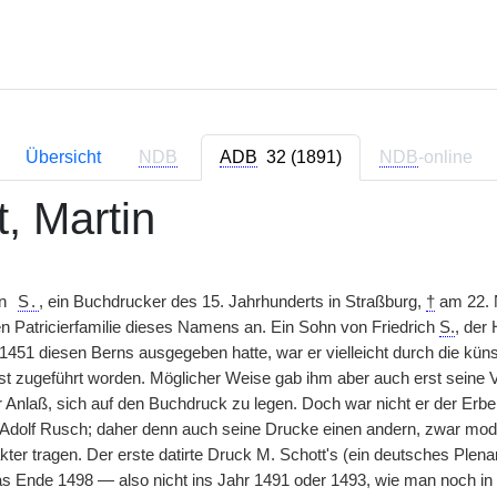
Übersicht
NDB
ADB
32 (1891)
NDB
-online
, Martin
in
S.
, ein Buchdrucker des 15. Jahrhunderts in Straßburg,
†
am 22. 
n Patricierfamilie dieses Namens an. Ein Sohn von Friedrich
S.
, der
1451 diesen Berns ausgegeben hatte, war er vielleicht durch die küns
t zugeführt worden. Möglicher Weise gab ihm aber auch erst seine 
r Anlaß, sich auf den Buchdruck zu legen. Doch war nicht er der Erb
Adolf Rusch; daher denn auch seine Drucke einen andern, zwar mod
kter tragen. Der erste datirte Druck M. Schott's (ein deutsches Plenar)
s Ende 1498 — also nicht ins Jahr 1491 oder 1493, wie man noch in