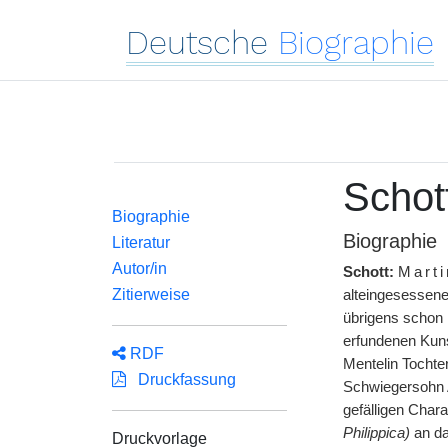
Deutsche
Biographie
Schott
Biographie
Biographie
Literatur
Autor/in
Schott:
Mart
Zitierweise
alteingesessene
übrigens schon 
erfundenen Kuns
RDF
Mentelin Tochte
Druckfassung
Schwiegersohn 
gefälligen Chara
Philippica)
an da
Druckvorlage