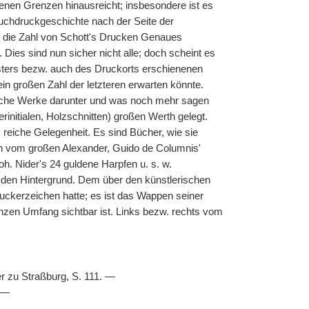
enen Grenzen hinausreicht; insbesondere ist es
uchdruckgeschichte nach der Seite der
ber die Zahl von Schott's Drucken Genaues
ies sind nun sicher nicht alle; doch scheint es
ters bezw. auch des Druckorts erschienenen
n großen Zahl der letzteren erwarten könnte.
reiche Werke darunter und was noch mehr sagen
rinitialen, Holzschnitten) großen Werth gelegt.
rs reiche Gelegenheit. Es sind Bücher, wie sie
ch vom großen Alexander, Guido de Columnis'
oh. Nider's 24 guldene Harpfen u. s. w.
n den Hintergrund. Dem über den künstlerischen
uckerzeichen hatte; es ist das Wappen seiner
nzen Umfang sichtbar ist. Links bezw. rechts vom
r zu Straßburg, S. 111. —
. —