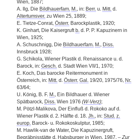
Wien, 1887;
A. Ilg, Die
Bildhauerfam.
M.
, in:
Berr.
u.
Mitt.
d.
Altertumsver.
zu Wien 25, 1889;
E. Tietze-Conrat,
Österr.
Barockplastik, 1920;
K. Ginhart, Die Kaisergruft
b.
d. P. P. Kapuzinern in
Wien, 1925;
A. Schuschnigg, Die
Bildhauerfam.
M.
,
Diss.
Innsbruck 1928;
G. Schikola, Wiener Plastik d. Renaissance u. d.
Barock, in:
Gesch.
d. Stadt Wien VII/1, 1970;
E. Koch, Das barocke Reitermonument in
Österreich, in:
Mitt.
d.
Österr.
Gal.
19/20, 1975/76,
Nr.
63/64;
U. König, B. F.
M.
, Ein Bildhauer d. Wiener
Spätbarock,
Diss.
Wien 1976
(
W-Verz)
;
M. Pötzl-Malikova, Der Einfluß d. Rokoko auf d.
Wiener Plastik d. 2. Hälfte d. 18.
Jh.
, in:
Stud.
z.
europ.
Barock- u. Rokokoskulptur, 1985;
M. Hawlik-van de Water, Die Kapuzinergruft,
Begräbnisstätte d. Habsburger in Wien, 1987. –
Zur