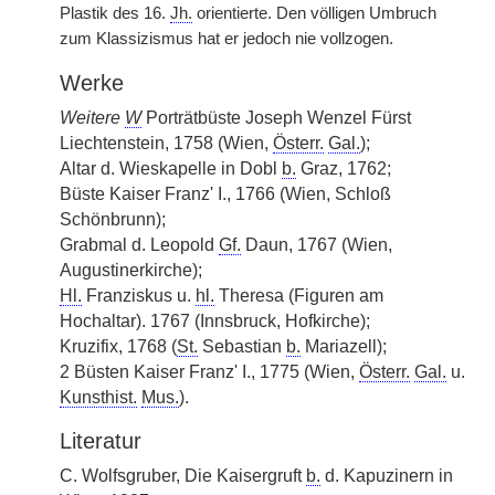
Plastik des 16.
Jh.
orientierte. Den völligen Umbruch
zum Klassizismus hat er jedoch nie vollzogen.
Werke
Weitere
W
Porträtbüste Joseph Wenzel Fürst
Liechtenstein, 1758 (Wien,
Österr.
Gal.
);
Altar d. Wieskapelle in Dobl
b.
Graz, 1762;
Büste Kaiser Franz' I., 1766 (Wien, Schloß
Schönbrunn);
Grabmal d. Leopold
Gf.
Daun, 1767 (Wien,
Augustinerkirche);
Hl.
Franziskus u.
hl.
Theresa (Figuren am
Hochaltar). 1767 (Innsbruck, Hofkirche);
Kruzifix, 1768 (
St.
Sebastian
b.
Mariazell);
2 Büsten Kaiser Franz' I., 1775 (Wien,
Österr.
Gal.
u.
Kunsthist.
Mus.
).
Literatur
C. Wolfsgruber, Die Kaisergruft
b.
d. Kapuzinern in