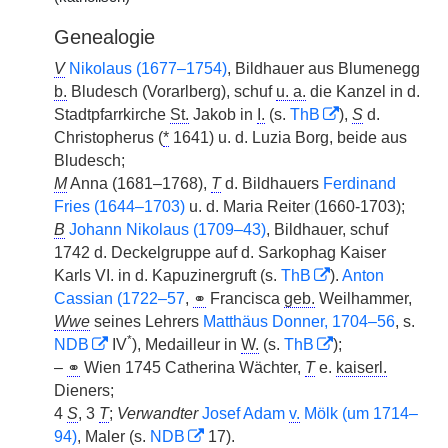
Genealogie
V
Nikolaus (1677–1754)
, Bildhauer aus Blumenegg
b.
Bludesch (Vorarlberg), schuf
u. a.
die Kanzel in d.
Stadtpfarrkirche
St.
Jakob in
I.
(s.
ThB
),
S
d.
Christopherus (
*
1641) u. d. Luzia Borg, beide aus
Bludesch;
M
Anna (1681–1768),
T
d. Bildhauers
Ferdinand
Fries (1644–1703)
u. d. Maria Reiter
|
(1660-1703);
B
Johann Nikolaus (1709–43)
, Bildhauer, schuf
1742 d. Deckelgruppe auf d. Sarkophag Kaiser
Karls VI. in d. Kapuzinergruft (s.
ThB
).
Anton
Cassian (1722–57
,
⚭
Francisca
geb.
Weilhammer,
Wwe
seines Lehrers
Matthäus Donner, 1704–56
, s.
*
NDB
IV
), Medailleur in
W.
(s.
ThB
);
–
⚭
Wien 1745 Catherina Wächter,
T
e.
kaiserl.
Dieners;
4
S
, 3
T
;
Verwandter
Josef Adam
v.
Mölk (um 1714–
94)
, Maler (s.
NDB
17).