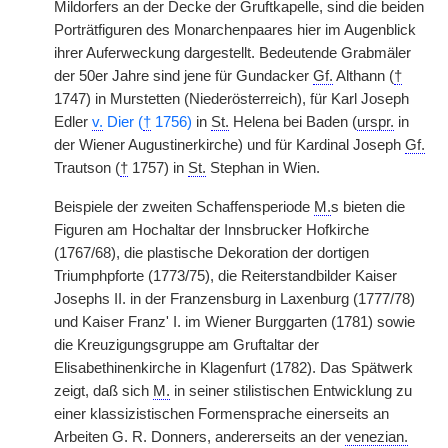
Mildorfers an der Decke der Gruftkapelle, sind die beiden
Porträtfiguren des Monarchenpaares hier im Augenblick
ihrer Auferweckung dargestellt. Bedeutende Grabmäler
der 50er Jahre sind jene für Gundacker
Gf.
Althann (
†
1747) in Murstetten (Niederösterreich), für Karl Joseph
Edler
v.
Dier (
†
1756)
in
St.
Helena bei Baden (
urspr.
in
der Wiener Augustinerkirche) und für Kardinal Joseph
Gf.
Trautson (
†
1757) in
St.
Stephan in Wien.
Beispiele der zweiten Schaffensperiode
M.
s bieten die
Figuren am Hochaltar der Innsbrucker Hofkirche
(1767/68), die plastische Dekoration der dortigen
Triumphpforte (1773/75), die Reiterstandbilder Kaiser
Josephs II. in der Franzensburg in Laxenburg (1777/78)
und Kaiser Franz' I. im Wiener Burggarten (1781) sowie
die Kreuzigungsgruppe am Gruftaltar der
Elisabethinenkirche in Klagenfurt (1782). Das Spätwerk
zeigt, daß sich
M.
in seiner stilistischen Entwicklung zu
einer klassizistischen Formensprache einerseits an
Arbeiten G. R. Donners, andererseits an der
venezian.