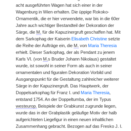
acht ausgeführten Wagen hat sich einer in der
Wagenburg in Wien erhalten. Die üppige Rokoko-
Ornamentik, die er hier verwendete, war bis in die 60er
Jahre auch wichtiger Bestandteil der Dekoration der
Särge, die
M.
für die Kapuzinergruft geschaffen hat. Mit
dem Sarkophag der Kaiserin
Elisabeth Christine
setzte
die Reihe der Aufträge ein, die
M.
von
Maria Theresia
erhielt. Dieser Sarkophag, der als Pendant zu jenem
Karls VI. (von
M.
s Bruder Johann Nikolaus) gestaltet
wurde, ist sowohl in seiner Form als auch in seiner
ornamentalen und figuralen Dekoration Vorbild und
Ausgangspunkt für die Gestaltung zahlreicher weiterer
Särge in der Kapuzinergruft. Das Hauptwerk, der
Doppelsarkophag für Franz I. und
Maria Theresia
,
entstand 1754. An der Doppeltumba, der im Typus
westeurop.
Beispiele der Grabkunst zugrunde liegen,
wurde das in der Grabplastik geläufige Motiv der halb
aufgerichteten Liegefigur in einen neuen inhaltlichen
Zusammenhang gebracht. Bezogen auf das Fresko J. I.