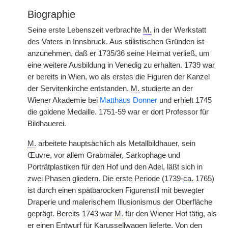
Biographie
Seine erste Lebenszeit verbrachte
M.
in der Werkstatt
des Vaters in Innsbruck. Aus stilistischen Gründen ist
anzunehmen, daß er 1735/36 seine Heimat verließ, um
eine weitere Ausbildung in Venedig zu erhalten. 1739 war
er bereits in Wien, wo als erstes die Figuren der Kanzel
der Servitenkirche entstanden.
M.
studierte an der
Wiener Akademie bei
Matthäus Donner
und erhielt 1745
die goldene Medaille. 1751-59 war er dort Professor für
Bildhauerei.
M.
arbeitete hauptsächlich als Metallbildhauer, sein
Œuvre, vor allem Grabmäler, Sarkophage und
Porträtplastiken für den Hof und den Adel, läßt sich in
zwei Phasen gliedern. Die erste Periode (1739-
ca.
1765)
ist durch einen spätbarocken Figurenstil mit bewegter
Draperie und malerischem Illusionismus der Oberfläche
geprägt. Bereits 1743 war
M.
für den Wiener Hof tätig, als
er einen Entwurf für Karussellwagen lieferte. Von den