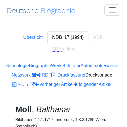
Deutsche
Biographie
Übersicht
NDB
17 (1994)
ADB
NDB
-online
Genealogie
Biographie
Werke
Literatur
Autor/in
Zitierweise
Netzwerk
RDF
Druckfassung
Druckvorlage
vorheriger Artikel
folgender Artikel
Scan
Moll
,
Balthasar
Bildhauer,
*
4.1.1717 Innsbruck,
†
3.3.1785 Wien.
(katholisch)