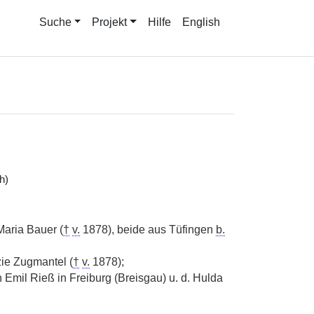
Suche
Projekt
Hilfe
English
h)
Maria Bauer (
†
v.
1878), beide aus Tüfingen
b.
zie Zugmantel (
†
v.
1878);
mil Rieß in Freiburg (Breisgau) u. d. Hulda