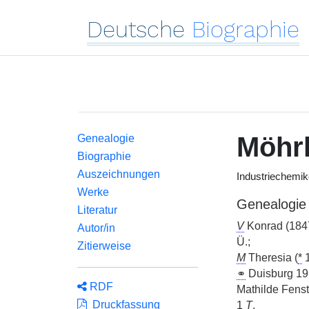
Deutsche
Biographie
Möhr
Genealogie
Biographie
Auszeichnungen
Industriechemik
Werke
Genealogie
Literatur
V
Konrad (184
Autor/in
Ü.;
Zitierweise
M
Theresia (
*
1
⚭
Duisburg 191
RDF
Mathilde Fenst
Druckfassung
1
T
.