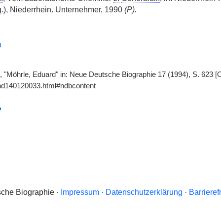
.
), Niederrhein. Unternehmer, 1990
(
P
).
h
 "Möhrle, Eduard" in: Neue Deutsche Biographie 17 (1994), S. 623 [O
gnd140120033.html#ndbcontent
che Biographie ·
Impressum
·
Datenschutzerklärung
·
Barrieref