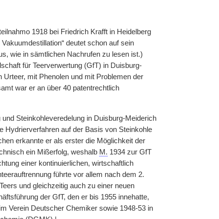
eilnahmo 1918 bei Friedrich Krafft in Heidelberg
h Vakuumdestillation“ deutet schon auf sein
, wie in sämtlichen Nachrufen zu lesen ist.)
schaft für Teerverwertung (GfT) in Duisburg-
n Urteer, mit Phenolen und mit Problemen der
amt war er an über 40 patentrechtlich
g und Steinkohleveredelung in Duisburg-Meiderich
e Hydrierverfahren auf der Basis von Steinkohle
hen erkannte er als erster die Möglichkeit der
echnisch ein Mißerfolg, weshalb
M.
1934 zur GfT
chtung einer kontinuierlichen, wirtschaftlich
teerauftrennung führte vor allem nach dem 2.
Teers und gleichzeitig auch zu einer neuen
äftsführung der GfT, den er bis 1955 innehatte,
 im Verein Deutscher Chemiker sowie 1948-53 in