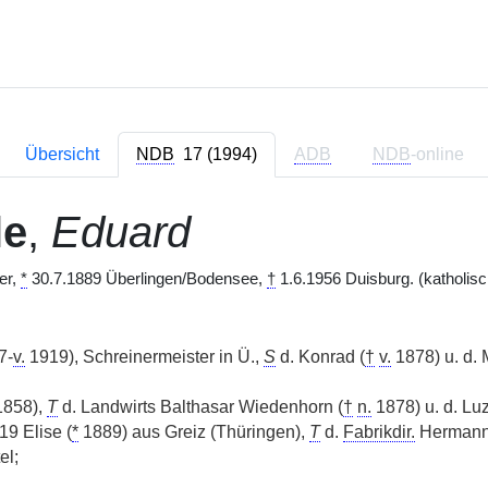
Übersicht
NDB
17 (1994)
ADB
NDB
-online
le
,
Eduard
er,
*
30.7.1889 Überlingen/Bodensee,
†
1.6.1956 Duisburg. (katholisc
7-
v.
1919), Schreinermeister in Ü.,
S
d. Konrad (
†
v.
1878) u. d. 
858),
T
d. Landwirts Balthasar Wiedenhorn (
†
n.
1878) u. d. Lu
9 Elise (
*
1889) aus Greiz (Thüringen),
T
d.
Fabrikdir.
Hermann E
el;