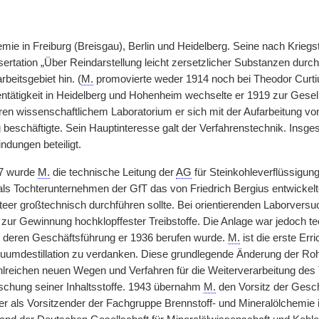
mie in Freiburg (Breisgau), Berlin und Heidelberg. Seine nach Kriegst
sertation „Über Reindarstellung leicht zersetzlicher Substanzen durc
beitsgebiet hin. (
M.
promovierte weder 1914 noch bei Theodor Curtius
ntätigkeit in Heidelberg und Hohenheim wechselte er 1919 zur Gesell
eren wissenschaftlichem Laboratorium er sich mit der Aufarbeitung vo
 beschäftigte. Sein Hauptinteresse galt der Verfahrenstechnik. Insges
ndungen beteiligt.
7 wurde
M.
die technische Leitung der
AG
für Steinkohleverflüssigun
 als Tochterunternehmen der GfT das von Friedrich Bergius entwickelt
eer großtechnisch durchführen sollte. Bei orientierenden Laborversuc
zur Gewinnung hochklopffester Treibstoffe. Die Anlage war jedoch t
n deren Geschäftsführung er 1936 berufen wurde.
M.
ist die erste Erri
uumdestillation zu verdanken. Diese grundlegende Änderung der Roh
hlreichen neuen Wegen und Verfahren für die Weiterverarbeitung des 
rschung seiner Inhaltsstoffe. 1943 übernahm
M.
den Vorsitz der Gesch
er als Vorsitzender der Fachgruppe Brennstoff- und Mineralölchemie