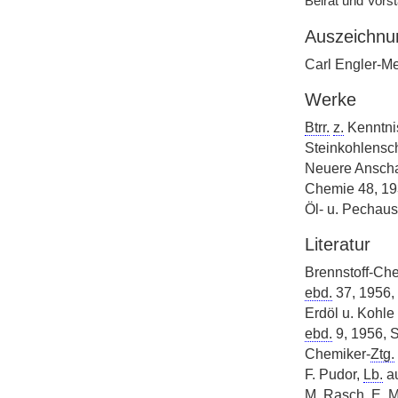
Beirat und Vors
Auszeichnu
Carl Engler-Me
Werke
Btrr.
z.
Kenntnis
Steinkohlensch
Neuere Anschau
Chemie 48, 193
Öl- u. Pechau
Literatur
Brennstoff-Che
ebd.
37, 1956, 
Erdöl u. Kohle 
ebd.
9, 1956, 
Chemiker-
Ztg.
F. Pudor,
Lb.
au
M. Rasch, E.
M