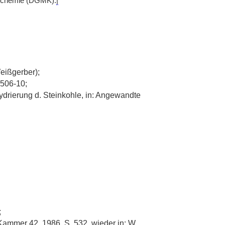
hlechemie (DGMK).
|
Weißgerber);
 506-10;
ydrierung d. Steinkohle, in: Angewandte
;
-Kammer 42, 1986, S. 532, wieder in: W.