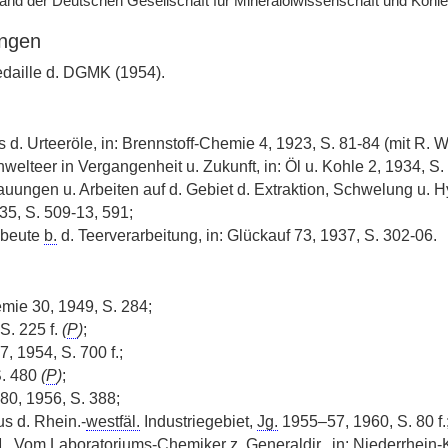
tand der Deutschen Gesellschaft für Mineralölwissenschaft und Ko
ngen
daille d. DGMK (1954).
 d. Urteeröle, in: Brennstoff-Chemie 4, 1923, S. 81-84 (mit R. 
welteer in Vergangenheit u. Zukunft, in: Öl u. Kohle 2, 1934, S.
ungen u. Arbeiten auf d. Gebiet d. Extraktion, Schwelung u. H
5, S. 509-13, 591;
sbeute
b.
d. Teerverarbeitung, in: Glückauf 73, 1937, S. 302-06.
mie 30, 1949, S. 284;
S. 225 f.
(
P
)
;
7, 1954, S. 700 f.;
S. 480
(
P
)
;
80, 1956, S. 388;
s d. Rhein.-
westfäl.
Industriegebiet,
Jg.
1955–57, 1960, S. 80 f.
.
, Vom Laboratoriums-Chemiker
z.
Generaldir.
, in: Niederrhein