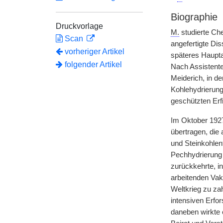
Biographie
Druckvorlage
M.
studierte Che
Scan
angefertigte Dis
vorheriger Artikel
späteres Hauptar
folgender Artikel
Nach Assistente
Meiderich, in d
Kohlehydrierung
geschützten Erfi
Im Oktober 192
übertragen, die
und Steinkohlent
Pechhydrierung 
zurückkehrte, i
arbeitenden Vak
Weltkrieg zu za
intensiven Erfo
daneben wirkte 