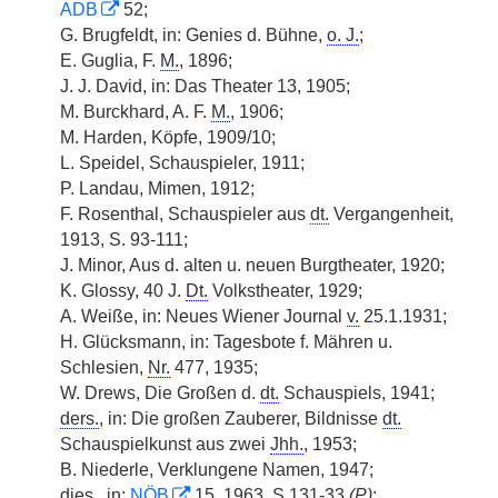
ADB
52;
G. Brugfeldt, in: Genies d. Bühne,
o. J.
;
E. Guglia, F.
M.
, 1896;
J. J. David, in: Das Theater 13, 1905;
M. Burckhard, A. F.
M.
, 1906;
M. Harden, Köpfe, 1909/10;
L. Speidel, Schauspieler, 1911;
P. Landau, Mimen, 1912;
F. Rosenthal, Schauspieler aus
dt.
Vergangenheit,
1913, S. 93-111;
J. Minor, Aus d. alten u. neuen Burgtheater, 1920;
K. Glossy, 40 J.
Dt.
Volkstheater, 1929;
A. Weiße, in: Neues Wiener Journal
v.
25.1.1931;
H. Glücksmann, in: Tagesbote f. Mähren u.
Schlesien,
Nr.
477, 1935;
W. Drews, Die Großen d.
dt.
Schauspiels, 1941;
ders.
, in: Die großen Zauberer, Bildnisse
dt.
Schauspielkunst aus zwei
Jhh.
, 1953;
B. Niederle, Verklungene Namen, 1947;
dies.
, in:
NÖB
15, 1963, S 131-33
(
P
)
;