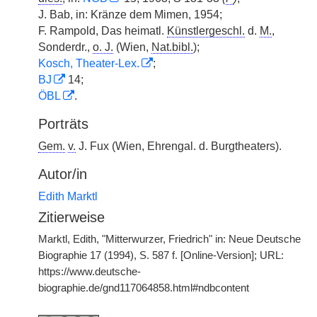
J. Bab, in: Kränze dem Mimen, 1954;
F. Rampold, Das heimatl.
Künstlergeschl.
d.
M.
,
Sonderdr.,
o. J.
(Wien,
Nat.bibl.
);
Kosch, Theater-Lex.
;
BJ
14;
ÖBL
.
Porträts
Gem.
v.
J. Fux (Wien, Ehrengal. d. Burgtheaters).
Autor/in
Edith Marktl
Zitierweise
Marktl, Edith, "Mitterwurzer, Friedrich" in: Neue Deutsche
Biographie 17 (1994), S. 587 f. [Online-Version]; URL:
https://www.deutsche-
biographie.de/gnd117064858.html#ndbcontent