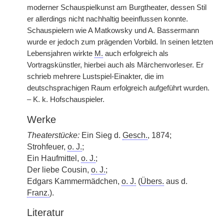
moderner Schauspielkunst am Burgtheater, dessen Stil
er allerdings nicht nachhaltig beeinflussen konnte.
Schauspielern wie A Matkowsky und A. Bassermann
wurde er jedoch zum prägenden Vorbild. In seinen letzten
Lebensjahren wirkte
M.
auch erfolgreich als
Vortragskünstler, hierbei auch als Märchenvorleser. Er
schrieb mehrere Lustspiel-Einakter, die im
deutschsprachigen Raum erfolgreich aufgeführt wurden.
– K. k. Hofschauspieler.
Werke
Theaterstücke:
Ein Sieg d.
Gesch.
, 1874;
Strohfeuer,
o. J.
;
Ein Haufmittel,
o. J.
;
Der liebe Cousin,
o. J.
;
Edgars Kammermädchen,
o. J.
(
Übers.
aus d.
Franz.
).
Literatur