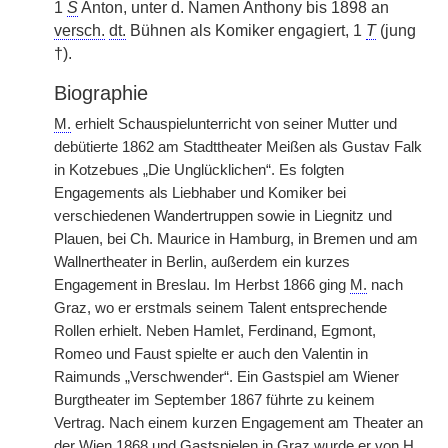
1
S
Anton, unter d. Namen Anthony bis 1898 an
versch.
dt.
Bühnen als Komiker engagiert, 1
T
(jung
†).
Biographie
M.
erhielt Schauspielunterricht von seiner Mutter und
debütierte 1862 am Stadttheater Meißen als Gustav Falk
in Kotzebues „Die Unglücklichen“. Es folgten
Engagements als Liebhaber und Komiker bei
verschiedenen Wandertruppen sowie in Liegnitz und
Plauen, bei Ch. Maurice in Hamburg, in Bremen und am
Wallnertheater in Berlin, außerdem ein kurzes
Engagement in Breslau. Im Herbst 1866 ging
M.
nach
Graz, wo er erstmals seinem Talent entsprechende
Rollen erhielt. Neben Hamlet, Ferdinand, Egmont,
Romeo und Faust spielte er auch den Valentin in
Raimunds „Verschwender“. Ein Gastspiel am Wiener
Burgtheater im September 1867 führte zu keinem
Vertrag. Nach einem kurzen Engagement am Theater an
der Wien 1868 und Gastspielen in Graz wurde er von H.