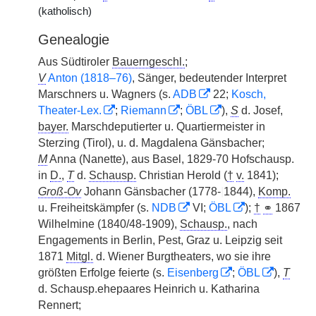
(katholisch)
Genealogie
Aus Südtiroler
Bauerngeschl.
;
V
Anton (1818–76)
, Sänger, bedeutender Interpret
Marschners u. Wagners (s.
ADB
22;
Kosch,
Theater-Lex.
;
Riemann
;
ÖBL
),
S
d. Josef,
bayer.
Marschdeputierter u. Quartiermeister in
Sterzing (Tirol), u. d. Magdalena Gänsbacher;
M
Anna (Nanette), aus Basel, 1829-70 Hofschausp.
in
D.
,
T
d.
Schausp.
Christian Herold (
†
v.
1841);
Groß-Ov
Johann Gänsbacher (1778-
|
1844),
Komp.
u. Freiheitskämpfer (s.
NDB
VI;
ÖBL
);
†
⚭
1867
Wilhelmine (1840/48-1909),
Schausp.
, nach
Engagements in Berlin, Pest, Graz u. Leipzig seit
1871
Mitgl.
d. Wiener Burgtheaters, wo sie ihre
größten Erfolge feierte (s.
Eisenberg
;
ÖBL
),
T
d. Schausp.ehepaares Heinrich u. Katharina
Rennert;