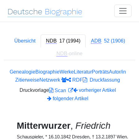
Deutsche
Biographie
Übersicht
NDB
17 (1994)
ADB
52 (1906)
NDB
-online
Genealogie
Biographie
Werke
Literatur
Porträts
Autor/in
Zitierweise
Netzwerk
RDF
Druckfassung
Druckvorlage
vorheriger Artikel
Scan
folgender Artikel
Mitterwurzer
,
Friedrich
Schauspieler,
*
16.10.1842 Dresden,
†
13.2.1897 Wien.