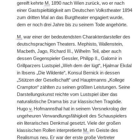
gereift kehrte
M.
1890 nach Wien zurück, wo er nach
einer Gastspieltätigkeit am Deutschen Volkstheater 1894
zum dritten Mal an das Burgtheater engagiert wurde,
dem er noch drei Jahre bis zu seinem Tode angehörte.
M.
war einer der bedeutendsten Charakterdarsteller des
deutschsprachigen Theaters. Mephisto, Wallenstein,
Macbeth, Jago, Richard III., Wilhelm Teil, aber auch
dessen Gegenspieler Gessler, Philipp II., Galomir in
Grillparzers Lustspiel „Weh dem der lügt“, Hjalmar Ekdal
in Ibsens „Die Wildente“, Konsul Bernick in dessen
„Stützen der Gesellschaft“ und Hauptmanns „Kollege
Crampton“ zählten zu seinen größten Leistungen. Seine
Darstellungskunst reichte vom Lustspiel über das
naturalistische Drama bis zur klassischen Tragödie.
Hugo
v.
Hofmannsthal hat in seinem Versnekrolog der
ungeheuren Verwandlungsfähigkeit des Schauspielers
ein literarisches Denkmal gesetzt. Viele der großen
klassischen Rollen interpretierte
M.
im Geiste des
Realismus neu. Er war der erste große Vertreter