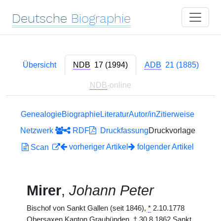
Deutsche
Biographie
Übersicht
NDB
17 (1994)
ADB
21 (1885)
NDB
-online
Genealogie
Biographie
Literatur
Autor/in
Zitierweise
Netzwerk
RDF
Druckfassung
Druckvorlage
vorheriger Artikel
folgender Artikel
Scan
Mirer
,
Johann Peter
Bischof von Sankt Gallen (seit 1846),
*
2.10.1778
Obersaxen Kanton Graubünden,
†
30.8.1862 Sankt