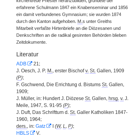
kirchentreue Priester heranzubilden, gründete der
erfahrene Schulmann 1847 ein Knabenseminar und 1856
ein damit verbundenes Gymnasium; sie wurden 1874
durch den Kanton aufgehoben.
M.
s unter Greiths
Mitarbeit verfaßte Hirtenbriefe an die Diözesanen und
Denkschriften an die radikal gesinnten Behörden blieben
Zeitdokumente.
Literatur
ADB
21;
J. Oesch, J. P.
M.
, erster Bischof
v.
St.
Gallen, 1909
(
P
)
;
F. Gschwend, Die Errichtung d. Bistums
St.
Gallen,
1909;
J. Müller, in: Hundert J. Diözese
St.
Gallen,
hrsg.
v.
J.
Meile, 1947, S. 91-95
(
P
)
;
J. Duft, Das Schrifttum d.
St.
Galler Katholiken 1847-
1960, 1964;
ders.
, in:
Gatz
I
(
W
,
L
,
P
)
;
HBLS
V.