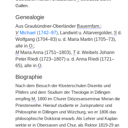
Gallen.
Genealogie
Aus Graubündner-Oberländer
Bauernfam.
;
V
Michael (1742–97)
, Landwirt u. Altarvergolder,
S
d.
Wolfgang (1704–83) u. d. Maria Martin (1705–73),
alle in
O.
;
M
Maria Anna (1751–1803),
T
d. Weibels Johann
Peter Riedi (1723–1807) u. d. Anna Riedi (1721–
65), alle in
O
.
Biographie
Nach dem Besuch der Klosterschulen Disentis und
Pfäfers und dem Studium der Theologie in Dillingen
empfing
M.
1800 im Churer Diözesanseminar Meran die
Priesterweihe. Hierauf studierte er Jurisprudenz und
Philosophie in Dillingen und Würzburg, wo er 1806 das
philosophische Doktorat erwarb. Als Lehrer und Kaplan
wirkte er in Obersaxen und Chur, als Rektor 1819-29 an