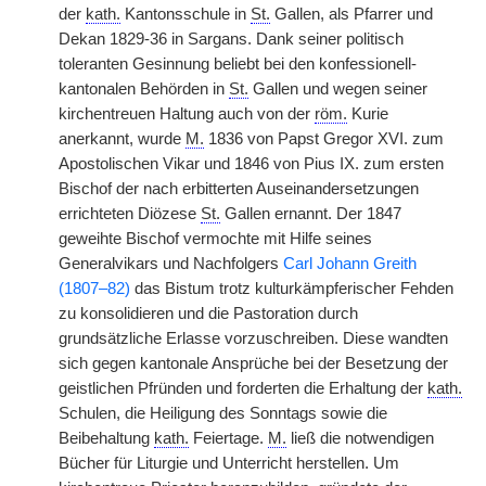
der
kath.
Kantonsschule in
St.
Gallen, als Pfarrer und
Dekan 1829-36 in Sargans. Dank seiner politisch
toleranten Gesinnung beliebt bei den konfessionell-
kantonalen Behörden in
St.
Gallen und wegen seiner
kirchentreuen Haltung auch von der
röm.
Kurie
anerkannt, wurde
M.
1836 von Papst Gregor XVI. zum
Apostolischen Vikar und 1846 von Pius IX. zum ersten
Bischof der nach erbitterten Auseinandersetzungen
errichteten Diözese
St.
Gallen ernannt. Der 1847
geweihte Bischof vermochte mit Hilfe seines
Generalvikars und Nachfolgers
Carl Johann Greith
(1807–82)
das Bistum trotz kulturkämpferischer Fehden
zu konsolidieren und die Pastoration durch
grundsätzliche Erlasse vorzuschreiben. Diese wandten
sich gegen kantonale Ansprüche bei der Besetzung der
geistlichen Pfründen und forderten die Erhaltung der
kath.
Schulen, die Heiligung des Sonntags sowie die
Beibehaltung
kath.
Feiertage.
M.
ließ die notwendigen
Bücher für Liturgie und Unterricht herstellen. Um