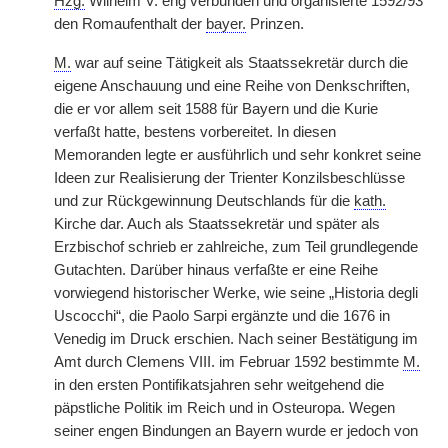
Hzg.
Wilhelm V. eng verbunden und organisierte 1592/93
den Romaufenthalt der
bayer.
Prinzen.
M.
war auf seine Tätigkeit als Staatssekretär durch die
eigene Anschauung und eine Reihe von Denkschriften,
die er vor allem seit 1588 für Bayern und die Kurie
verfaßt hatte, bestens vorbereitet. In diesen
Memoranden legte er ausführlich und sehr konkret seine
Ideen zur Realisierung der Trienter Konzilsbeschlüsse
und zur Rückgewinnung Deutschlands für die
kath.
Kirche dar. Auch als Staatssekretär und später als
Erzbischof schrieb er zahlreiche, zum Teil grundlegende
Gutachten. Darüber hinaus verfaßte er eine Reihe
vorwiegend historischer Werke, wie seine „Historia degli
Uscocchi“, die Paolo Sarpi ergänzte und die 1676 in
Venedig im Druck erschien. Nach seiner Bestätigung im
Amt durch Clemens VIII. im Februar 1592 bestimmte
M.
in den ersten Pontifikatsjahren sehr weitgehend die
päpstliche Politik im Reich und in Osteuropa. Wegen
seiner engen Bindungen an Bayern wurde er jedoch von