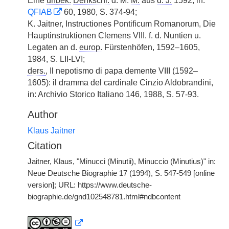
Eine
unbek.
Denkschr.
d. M.
M.
aus
d. J.
1592, in:
QFIAB
60, 1980, S. 374-94;
K. Jaitner, Instructiones Pontificum Romanorum, Die
Hauptinstruktionen Clemens VIII. f. d. Nuntien u.
Legaten an d.
europ.
Fürstenhöfen, 1592–1605,
1984, S. LII-LVI;
ders.
, Il nepotismo di papa demente VIII (1592–
1605): il dramma del cardinale Cinzio Aldobrandini,
in: Archivio Storico Italiano 146, 1988, S. 57-93.
Author
Klaus Jaitner
Citation
Jaitner, Klaus, "Minucci (Minutii), Minuccio (Minutius)" in:
Neue Deutsche Biographie 17 (1994), S. 547-549 [online
version]; URL: https://www.deutsche-
biographie.de/gnd102548781.html#ndbcontent