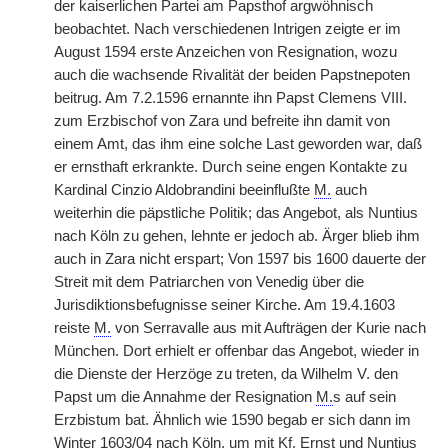
der kaiserlichen Partei am Papsthof argwöhnisch
beobachtet. Nach verschiedenen Intrigen zeigte er im
August 1594 erste Anzeichen von Resignation, wozu
auch die wachsende Rivalität der beiden Papstnepoten
beitrug. Am 7.2.1596 ernannte ihn Papst Clemens VIII.
zum Erzbischof von Zara und befreite ihn damit von
einem Amt, das ihm eine solche Last geworden war, daß
er ernsthaft erkrankte. Durch seine engen Kontakte zu
Kardinal Cinzio Aldobrandini beeinflußte
M.
auch
weiterhin die päpstliche Politik; das Angebot, als Nuntius
nach Köln zu gehen, lehnte er jedoch ab. Ärger blieb ihm
auch in Zara nicht erspart; Von 1597 bis 1600 dauerte der
Streit mit dem Patriarchen von Venedig über die
Jurisdiktionsbefugnisse seiner Kirche. Am 19.4.1603
reiste
M.
von Serravalle aus mit Aufträgen der Kurie nach
München. Dort erhielt er offenbar das Angebot, wieder in
die Dienste der Herzöge zu treten, da Wilhelm V. den
Papst um die Annahme der Resignation
M.
s auf sein
Erzbistum bat. Ähnlich wie 1590 begab er sich dann im
Winter 1603/04 nach Köln, um mit
Kf.
Ernst und Nuntius