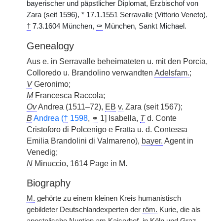
bayerischer und päpstlicher Diplomat, Erzbischof von
Zara (seit 1596),
*
17.1.1551 Serravalle (Vittorio Veneto),
†
7.3.1604 München,
⚰
München, Sankt Michael.
Genealogy
Aus e. in Serravalle beheimateten u. mit den Porcia,
Colloredo u. Brandolino verwandten
Adelsfam.
;
V
Geronimo;
M
Francesca Raccola;
Ov
Andrea (1511–72),
EB
v.
Zara (seit 1567);
B
Andrea (
†
1598
,
⚭
1] Isabella,
T
d. Conte
Cristoforo di Polcenigo e Fratta u. d. Contessa
Emilia Brandolini di Valmareno),
bayer.
Agent in
Venedig;
N
Minuccio, 1614 Page in
M
.
Biography
M.
gehörte zu einem kleinen Kreis humanistisch
gebildeter Deutschlandexperten der
röm.
Kurie, die als