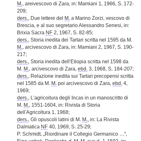
M.
, areivescovo di Zara, in: Mamiani 1, 1966, S. 172-
209;
ders.
, Due lettere del
M.
a Marino Zorzi, vescovo di
Brescia, e al suo segretario Alessandro Senesi, in:
Brixia Sacra
NF
2, 1967, S. 82-85;
ders.
, Storia inedita dei Tartari scritta nel 1595 da M.
M.
, arcivescovo di Zara, in: Mamiani
|
2, 1967, S. 190-
217;
ders.
, Storia inedita dell'Etiopia scritta nel 1598 da
M.
M.
, arcivescovo di Zara,
ebd.
3, 1968, S. 184-207;
ders.
, Relazione inedita sui Tartari precopensi scritta
nel 1585 da M.
M.
poi arcivescovo di Zara,
ebd.
4,
1969;
ders.
, L'agricoitura degli Incas in un manoscritto di
M.
M.
, 1551-1604, in: Rivista di Storia
dell'Agricoltura 1, 1968;
ders.
, Gli opuscoli latini di M.
M.
, in: La Rivista
Dalmatica
NF
40, 1969, S. 25-29;
P. Schmidt, „Riordinare il Collegio Germanico …“,