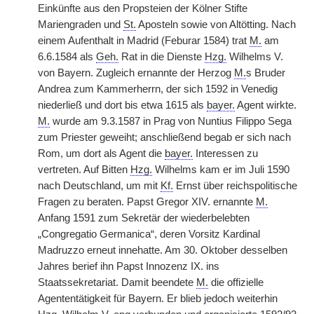
Einkünfte aus den Propsteien der Kölner Stifte
Mariengraden und
St.
Aposteln sowie von Altötting. Nach
einem Aufenthalt in Madrid (Feburar 1584) trat
M.
am
6.6.1584 als
Geh.
Rat in die Dienste
Hzg.
Wilhelms V.
von Bayern. Zugleich ernannte der Herzog
M.
s Bruder
Andrea zum Kammerherrn, der sich 1592 in Venedig
niederließ und dort bis etwa 1615 als
bayer.
Agent wirkte.
M.
wurde am 9.3.1587 in Prag von Nuntius Filippo Sega
zum Priester geweiht; anschließend begab er sich nach
Rom, um dort als Agent die
bayer.
Interessen zu
vertreten. Auf Bitten
Hzg.
Wilhelms kam er im Juli 1590
nach Deutschland, um mit
Kf.
Ernst über reichspolitische
Fragen zu beraten. Papst Gregor XIV. ernannte
M.
Anfang 1591 zum Sekretär der wiederbelebten
„Congregatio Germanica“, deren Vorsitz Kardinal
Madruzzo erneut innehatte. Am 30. Oktober desselben
Jahres berief ihn Papst Innozenz IX. ins
Staatssekretariat. Damit beendete
M.
die offizielle
Agententätigkeit für Bayern. Er blieb jedoch weiterhin