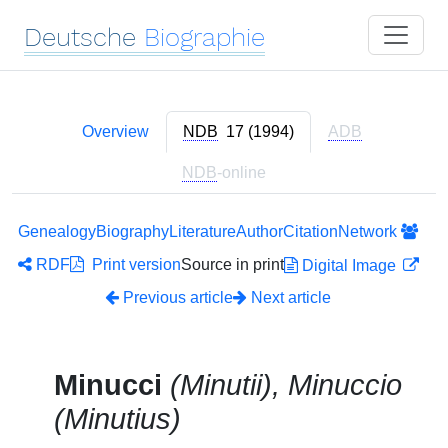
Deutsche
Biographie
Overview
NDB
17 (1994)
ADB
NDB
-online
Genealogy
Biography
Literature
Author
Citation
Network
RDF
Print version
Source in print
Digital Image
Previous article
Next article
Minucci
(Minutii), Minuccio
(Minutius)