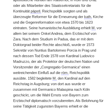
apostolische Nuntien am Kaiserhof, in Köln und Graz
oder als Mitarbeiter des Staatssekretariats für die
Kontinuität
päpstl.
Reichspolitik sorgten und als
überzeugte Reformer für die Erneuerung der
kath.
Kirche
und die Gegenreformation von etwa 1570 bis 1623
eintraten. Seine humanistische Ausbildung erhielt
M.
vor
allem bei seinem Onkel Andrea, dem Erzbischof von
Zara. Nach dem Studium in Padua, das er mit dem
Doktorgrad beider Rechte abschloß, wurde er 1573
Sekretär von Nuntius Bartolomeo Porcia in Prag und
nach dessen Tod Ende 1578 von Kardinal Ludovico
Madruzzo, der als Protektor der deutschen Nation und
Vorsitzender der „Congregatio Germanica“ einen
weitreichenden Einfluß auf die
röm.
Reichspolitik
ausübte. 1582 begleitete
M.
den Kardinal auf den
Reichstag in Augsburg; von dort aus wurde er
zusammen mit Germanico Malaspina nach Köln
geschickt, um die Wahl Ernsts von Bayern zum
Erzbischof diplomatisch vorzubereiten. Als Belohnung für
seine Tätigkeit zugunsten Bayerns erhielt er die