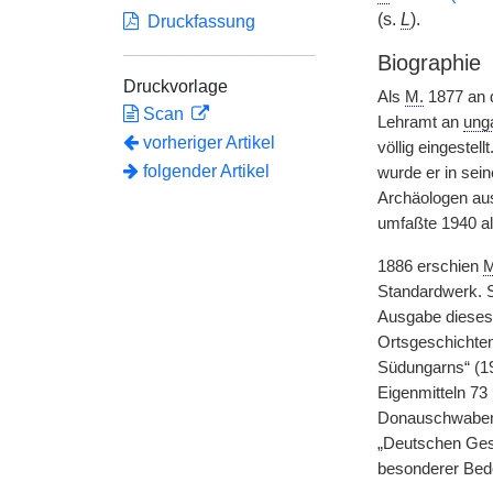
(s.
L
).
Druckfassung
Biographie
Druckvorlage
Als
M.
1877 an d
Scan
Lehramt an
unga
vorheriger Artikel
völlig eingestel
folgender Artikel
wurde er in sei
Archäologen aus
umfaßte 1940 al
1886 erschien
M
Standardwerk. S
Ausgabe dieses
Ortsgeschichten
Südungarns“ (1
Eigenmitteln 73 
Donauschwaben 
„Deutschen Gese
besonderer Bede