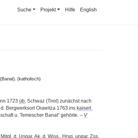
Suche
Projekt
Hilfe
English
Banat). (katholisch)
mann 1723
üb.
Schwaz (Tirol) zunächst nach
d. Bergwerksort Orawitza 1763 ins
kaiserl.
chaft u. Temescher Banat“ gehörte. –
V
,
Mitgl.
d.
Ungar.
Ak. d. Wiss.
,
Hrsg.
ungar.
Zss.