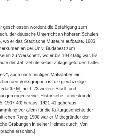
ar geschlossen worden) die Befähigung zum
sch, der deutsche Unterricht an höheren Schulen
n, wo er das Städtische Museum aufbaute. 1883
merkursen an der
Univ.
Budapest zum
eum zu Werschetz, wo er bis 1942 tätig war. Es
aufe der Jahrzehnte selbst zutage gefördert hatte.
etz“, auch nach heutigen Maßstäben ein
en den Volksgruppen ist die gleichzeitige
verfaßte
M.
noch 73 weitere Stadt- und
chungen ragen seine „Historische Landeskunde
-15, 1937-40) heraus. 1921-41 gaberaus
sammlung vor allem für die Kulturgeschichte der
tlichen Rang; 1908 war er Mitbegründer der
ische Grabungen in seiner Heimat durch. Von
prache erschien.
|