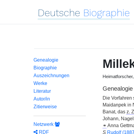
Deutsche
Biographie
Mille
Genealogie
Biographie
Auszeichnungen
Heimatforscher,
Werke
Genealogie
Literatur
Die Vorfahre
Autor/in
Maidanpek in 
Zitierweise
Banat, das
z. Z
Johann, Nagel
Netzwerk
⚭
Anna Gettm
RDF
S
Rudolf (188