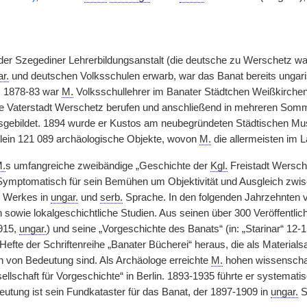
er Szegediner Lehrerbildungsanstalt (die deutsche zu Werschetz w
r.
und deutschen Volksschulen erwarb, war das Banat bereits ungari
lt. 1878-83 war
M.
Volksschullehrer im Banater Städtchen Weißkirche
ne Vaterstadt Werschetz berufen und anschließend in mehreren Som
gebildet. 1894 wurde er Kustos am neubegründeten Städtischen Mus
lein 121 089 archäologische Objekte, wovon
M.
die allermeisten im L
.
s umfangreiche zweibändige „Geschichte der
Kgl.
Freistadt Wersch
ymptomatisch für sein Bemühen um Objektivität und Ausgleich zwisch
 Werkes in
ungar.
und
serb.
Sprache. In den folgenden Jahrzehnten 
 sowie lokalgeschichtliche Studien. Aus seinen über 300 Veröffentli
915,
ungar.
) und seine „Vorgeschichte des Banats“ (in: „Starinar“ 12
Hefte der Schriftenreihe „Banater Bücherei“ heraus, die als Material
von Bedeutung sind. Als Archäologe erreichte
M.
hohen wissenschaf
llschaft für Vorgeschichte“ in Berlin. 1893-1935 führte er systemat
utung ist sein Fundkataster für das Banat, der 1897-1909 in
ungar.
S