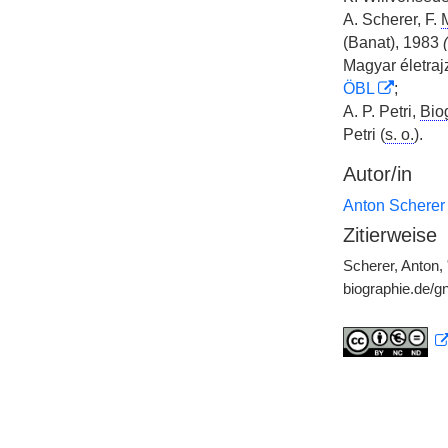
A. Scherer, F.
(Banat), 1983
(
Magyar életrajz
ÖBL
;
A. P. Petri,
Biog
Petri (
s. o.
).
Autor/in
Anton Scherer
Zitierweise
Scherer, Anton, 
biographie.de/