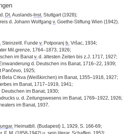
ngen
 d.
Dt.
Auslands-
Inst.
Stuttgart (1928);
reis d. Johann Wolfgang
v.
Goethe-Stiftung Wien (1942).
.
Steinzeitl. Funde
v.
Potporanj
b.
Vršac, 1934;
ter Mil.grenze, 1764–1873, 1926;
tschen im Banat
v.
d. ältesten Zeiten bis z.J. 1717, 1927;
 Einwanderung d. Deutschen ins Banat, 1716–22, 1939;
t Pančevo, 1925;
t Bela Crkva (Weißkirchen) im Banat, 1355–1918, 1927;
rbes im Banat, 1717–1919, 1941;
 Deutschen im Banat, 1930;
drucks u. d. Zeitungswesens im Banat, 1769–1922, 1926;
eaters im Banat, 1937.
ungar.
Heimatbll. (Budapest) 1, 1929, S. 166-69;
r, F.
M.
(1858-1942) u. sein literar. Schaffen, 1953;