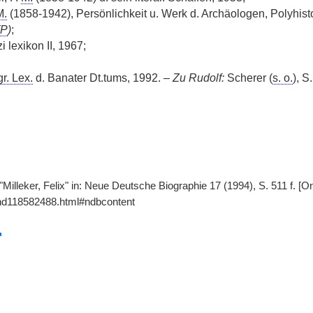
M.
(1858-1942), Persönlichkeit u. Werk d. Archäologen, Polyhist
P
)
;
i lexikon II, 1967;
r. Lex.
d. Banater Dt.tums, 1992. –
Zu Rudolf:
Scherer (
s. o.
), S
"Milleker, Felix" in: Neue Deutsche Biographie 17 (1994), S. 511 f. [
gnd118582488.html#ndbcontent