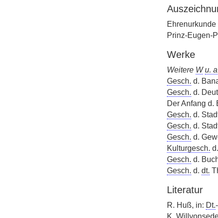
Auszeichnu
Ehrenurkunde
Prinz-Eugen-P
Werke
Weitere
W
u. a
Gesch.
d. Bana
Gesch.
d. Deu
Der Anfang d.
Gesch.
d. Stad
Gesch.
d. Stad
Gesch.
d. Gewe
Kulturgesch.
d.
Gesch.
d. Buch
Gesch.
d.
dt.
Th
Literatur
R. Huß, in:
Dt.
-
K. Willvonsede