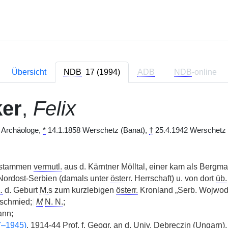
Übersicht
NDB
17 (1994)
ADB
NDB
-online
ker
,
Felix
 Archäologe,
*
14.1.1858 Werschetz (Banat),
†
25.4.1942 Werschetz (
n stammen
vermutl.
aus d. Kärntner Mölltal, einer kam als Berg
Nordost-Serbien (damals unter
österr.
Herrschaft) u. von dort
üb.
.
d. Geburt
M.
s zum kurzlebigen
österr.
Kronland „Serb. Wojwods
schmied;
|
M
N. N.
;
ann;
7–1945)
, 1914-44
Prof.
f. Geogr.
an d.
Univ.
Debreczin (Ungarn)