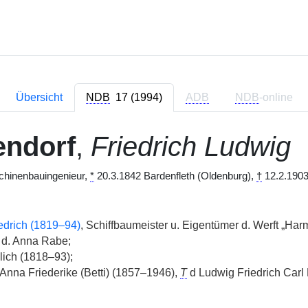
Übersicht
NDB
17 (1994)
ADB
NDB
-online
endorf
,
Friedrich Ludwig
chinenbauingenieur,
*
20.3.1842 Bardenfleth (Oldenburg),
†
12.2.1903 
edrich (1819–94)
, Schiffbaumeister u. Eigentümer d. Werft „Har
. d. Anna Rabe;
ich (1818–93);
Anna Friederike (Betti) (1857–1946),
T
d Ludwig Friedrich Carl