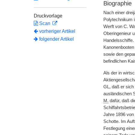
Biographie
Nach einer dreij
Druckvorlage
Polytechnikum in
Scan
Werft von C. Wa
vorheriger Artikel
Oberingenieur un
folgender Artikel
Handelsschiffe.
Kanonenbooten 
sowie den gepa
befindlichen Ka
Als der in wirt
Aktiengesellsch
GL, daß er sich
ausländischen Sc
M.
dafür, daß di
Schiffahrtsbetr
Jahre 1896 von 
Schotte. Im Auf
Festlegung einer