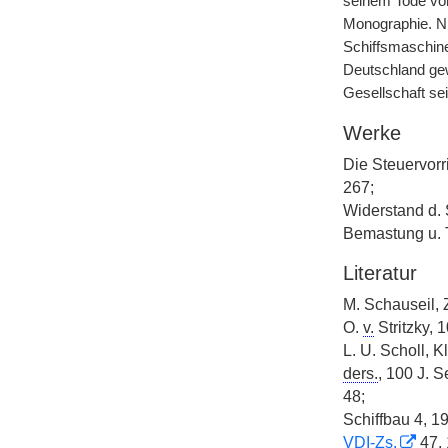
seinem Tode von
Monographie. Ni
Schiffsmaschinen
Deutschland ge
Gesellschaft se
Werke
Die Steuervorr
267;
Widerstand d. S
Bemastung u. T
Literatur
M. Schauseil,
O.
v.
Stritzky, 
L. U. Scholl, Kl
ders.
, 100 J. S
48;
Schiffbau 4, 1
VDI-Zs.
47, 