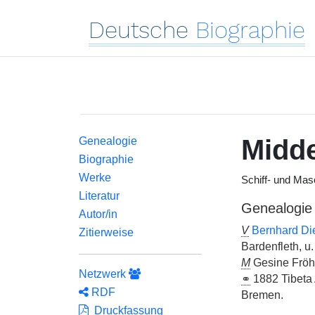
Deutsche
Biographie
Midd
Genealogie
Biographie
Werke
Schiff- und Mas
Literatur
Genealogie
Autor/in
V
Bernhard Di
Zitierweise
Bardenfleth, u
M
Gesine Fröhl
Netzwerk
⚭
1882 Tibeta 
RDF
Bremen.
Druckfassung