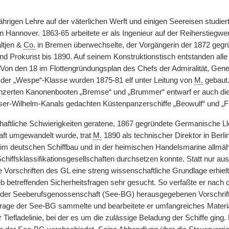
ährigen Lehre auf der väterlichen Werft und einigen Seereisen studier
 Hannover. 1863-65 arbeitete er als Ingenieur auf der Reiherstiegwer
ltjen &
Co.
in Bremen überwechselte, der Vorgängerin der 1872 geg
d Prokurist bis 1890. Auf seinem Konstruktionstisch entstanden alle 
 Von den 18 im Flottengründungsplan des Chefs der Admiralität, Gene
der „Wespe“-Klasse wurden 1875-81 elf unter Leitung von
M.
gebaut.
nzerten Kanonenbooten „Bremse“ und „Brummer“ entwarf er auch di
iser-Wilhelm-Kanals gedachten Küstenpanzerschiffe „Beowulf“ und „Fri
schaftliche Schwierigkeiten geratene, 1867 gegründete Germanische L
aft umgewandelt wurde, trat
M.
1890 als technischer Direktor in Berli
 im deutschen Schiffbau und in der heimischen Handelsmarine allmä
hiffsklassifikationsgesellschaften durchsetzen konnte. Statt nur ausf
e Vorschriften des GL eine streng wissenschaftliche Grundlage erhielt
ieb betreffenden Sicherheitsfragen sehr gesucht. So verfaßte er nac
der Seeberufsgenossenschaft (See-BG) herausgegebenen Vorschrift
trage der See-BG sammelte und bearbeitete er umfangreiches Material 
 Tiefladelinie, bei der es um die zulässige Beladung der Schiffe ging