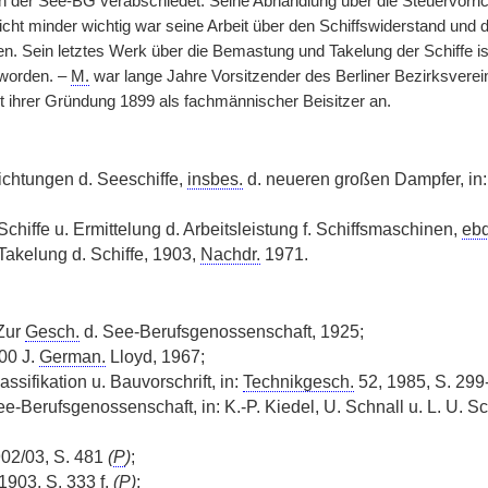
 der See-BG verabschiedet. Seine Abhandlung über die Steuervorrich
cht minder wichtig war seine Arbeit über den Schiffswiderstand und d
. Sein letztes Werk über die Bemastung und Takelung der Schiffe ist 
worden. –
M.
war lange Jahre Vorsitzender des Berliner Bezirksvere
it ihrer Gründung 1899 als fachmännischer Beisitzer an.
ichtungen d. Seeschiffe,
insbes.
d. neueren großen Dampfer, in
chiffe u. Ermittelung d. Arbeitsleistung f. Schiffsmaschinen,
ebd
akelung d. Schiffe, 1903,
Nachdr.
1971.
 Zur
Gesch.
d. See-Berufsgenossenschaft, 1925;
100 J.
German.
Lloyd, 1967;
assifikation u. Bauvorschrift, in:
Technikgesch.
52, 1985, S. 299
ee-Berufsgenossenschaft, in: K.-P. Kiedel, U. Schnall u. L. U. Sc
902/03, S. 481
(
P
)
;
1903, S. 333 f.
(
P
)
;