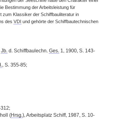
tungen der Seeschiffe hatte den Charakter einer
ie Bestimmung der Arbeitsleistung für
zum Klassiker der Schiffbauliteratur in
ins des
VDI
und gehörte der Schiffbautechnischen
:
Jb.
d. Schiffbaulechn.
Ges.
1, 1900, S. 143-
.
, S. 355-85;
-312;
holl (
Hrsg.
), Arbeitsplatz Schiff, 1987, S. 10-