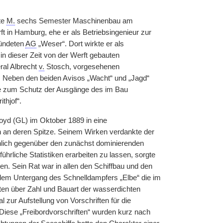
te
M.
sechs Semester Maschinenbau am
ft in Hamburg, ehe er als Betriebsingenieur zur
ründeten
AG
„Weser“. Dort wirkte er als
in dieser Zeit von der Werft gebauten
ral Albrecht
v.
Stosch, vorgesehenen
 Neben den beiden Avisos „Wacht“ und „Jagd“
e zum Schutz der Ausgänge des im Bau
thjof“.
loyd (GL) im Oktober 1889 in eine
n an deren
|
Spitze. Seinem Wirken verdankte der
hlich gegenüber den zunächst dominierenden
ührliche Statistiken erarbeiten zu lassen, sorgte
en. Sein Rat war in allen den Schiffbau und den
h dem Untergang des Schnelldampfers „Elbe“ die im
en über Zahl und Bauart der wasserdichten
zur Aufstellung von Vorschriften für die
. Diese „Freibordvorschriften“ wurden kurz nach