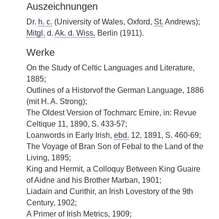
Auszeichnungen
Dr.
h. c.
(University of Wales, Oxford,
St.
Andrews);
Mitgl.
d.
Ak. d. Wiss.
Berlin (1911).
Werke
On the Study of Celtic Languages and Literature,
1885;
Outlines of a Historvof the German Language, 1886
(mit H. A. Strong);
The Oldest Version of Tochmarc Emire, in: Revue
Celtique 11, 1890, S. 433-57;
Loanwords in Early Irish,
ebd.
12, 1891, S. 460-69;
The Voyage of Bran Son of Febal to the Land of the
Living, 1895;
King and Hermit, a Colloquy Between King Guaire
of Aidne and his Brother Marban, 1901;
Liadain and Curithir, an Irish Lovestory of the 9th
Century, 1902;
A Primer of Irish Metrics, 1909;