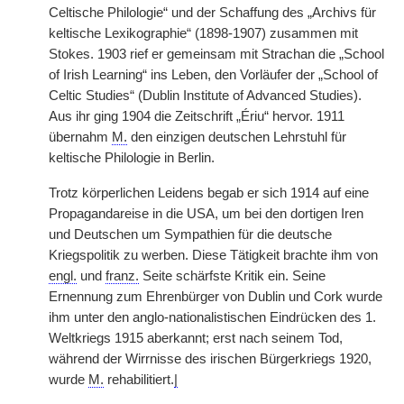
Celtische Philologie“ und der Schaffung des „Archivs für
keltische Lexikographie“ (1898-1907) zusammen mit
Stokes. 1903 rief er gemeinsam mit Strachan die „School
of Irish Learning“ ins Leben, den Vorläufer der „School of
Celtic Studies“ (Dublin Institute of Advanced Studies).
Aus ihr ging 1904 die Zeitschrift „Ériu“ hervor. 1911
übernahm
M.
den einzigen deutschen Lehrstuhl für
keltische Philologie in Berlin.
Trotz körperlichen Leidens begab er sich 1914 auf eine
Propagandareise in die USA, um bei den dortigen Iren
und Deutschen um Sympathien für die deutsche
Kriegspolitik zu werben. Diese Tätigkeit brachte ihm von
engl.
und
franz.
Seite schärfste Kritik ein. Seine
Ernennung zum Ehrenbürger von Dublin und Cork wurde
ihm unter den anglo-nationalistischen Eindrücken des 1.
Weltkriegs 1915 aberkannt; erst nach seinem Tod,
während der Wirrnisse des irischen Bürgerkriegs 1920,
wurde
M.
rehabilitiert.
|