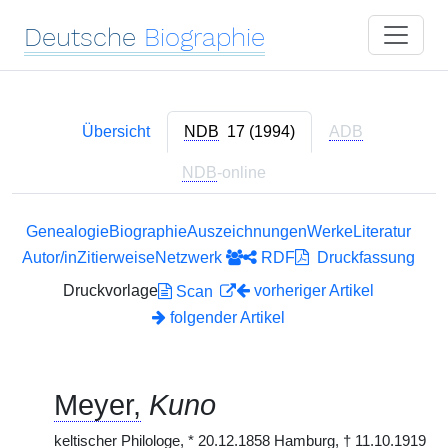
Deutsche
Biographie
Übersicht
NDB
17 (1994)
ADB
NDB
-online
Genealogie
Biographie
Auszeichnungen
Werke
Literatur
Autor/in
Zitierweise
Netzwerk
RDF
Druckfassung
Druckvorlage
vorheriger Artikel
Scan
folgender Artikel
Meyer,
Kuno
keltischer Philologe,
*
20.12.1858 Hamburg,
†
11.10.1919