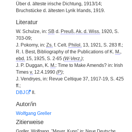
Über d. älteste irische Dichtung, 1913/14;
Bruchstücke d. ältesten Lyrik Irlands, 1919.
Literatur
W. Schulze, in:
SB
d.
Preuß.
Ak. d. Wiss.
1920, S.
703-09;
J. Pokorny, in:
Zs.
f. Celt.
Philol.
13, 1921, S. 283 ff.;
R. I. Best, Bibliography of the Publications of K.
M.
,
ebd.
15, 1925, S. 2-65
(
W-Verz.
)
;
J. P. Duggan, K.
M.
: Time to Make Amends? in: Irish
Times
v.
12.4.1990
(
P
)
;
J. Vendryes, in: Revue Celtique 37, 1917-19, S. 425
ff.;
DBJ
II.
Autor/in
Wolfgang Greller
Zitierweise
Greller, Wolfgang, "Meyer, Kuno" in: Neue Deutsche