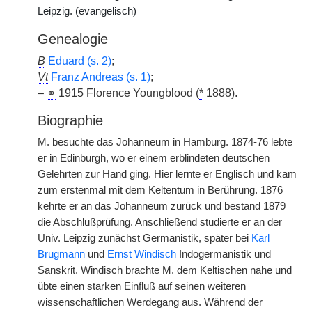
Leipzig.
(evangelisch)
Genealogie
B
Eduard (s. 2)
;
Vt
Franz Andreas (s. 1)
;
–
⚭
1915 Florence Youngblood (
*
1888).
Biographie
M.
besuchte das Johanneum in Hamburg. 1874-76 lebte
er in Edinburgh, wo er einem erblindeten deutschen
Gelehrten zur Hand ging. Hier lernte er Englisch und kam
zum erstenmal mit dem Keltentum in Berührung. 1876
kehrte er an das Johanneum zurück und bestand 1879
die Abschlußprüfung. Anschließend studierte er an der
Univ.
Leipzig zunächst Germanistik, später bei
Karl
Brugmann
und
Ernst Windisch
Indogermanistik und
Sanskrit. Windisch brachte
M.
dem Keltischen nahe und
übte einen starken Einfluß auf seinen weiteren
wissenschaftlichen Werdegang aus. Während der