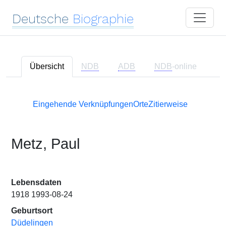
Deutsche
Biographie
Übersicht
NDB
ADB
NDB
-online
Eingehende Verknüpfungen
Orte
Zitierweise
Metz, Paul
Lebensdaten
1918 1993-08-24
Geburtsort
Düdelingen