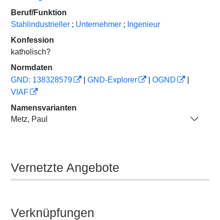
Beruf/Funktion
Stahlindustrieller
;
Unternehmer
;
Ingenieur
Konfession
katholisch?
Normdaten
GND: 138328579
|
GND-Explorer
|
OGND
|
VIAF
Namensvarianten
Metz, Paul
Vernetzte Angebote
Verknüpfungen