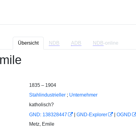
Übersicht
NDB
ADB
NDB
-online
mile
1835 – 1904
Stahlindustrieller
;
Unternehmer
katholisch?
GND: 138328447
|
GND-Explorer
|
OGND
Metz, Emile