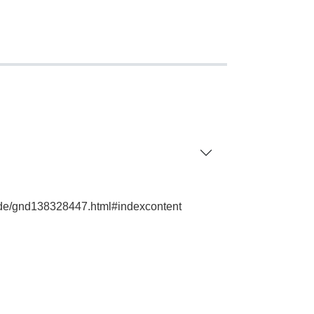
e.de/gnd138328447.html#indexcontent