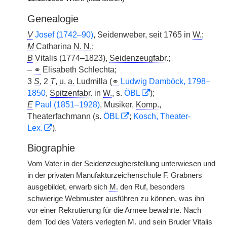
Genealogie
V
Josef (1742–90)
, Seidenweber, seit 1765 in
W.
;
M
Catharina
N. N.
;
B
Vitalis (1774–1823),
Seidenzeugfabr.
;
–
⚭
Elisabeth Schlechta;
3
S
, 2
T
,
u. a.
Ludmilla (
⚭
Ludwig Damböck, 1798–
1850
,
Spitzenfabr.
in
W.
, s.
ÖBL
);
E
Paul (1851–1928)
, Musiker,
Komp.
,
Theaterfachmann (s.
ÖBL
;
Kosch, Theater-
Lex.
).
Biographie
Vom Vater in der Seidenzeugherstellung unterwiesen und
in der privaten Manufakturzeichenschule F. Grabners
ausgebildet, erwarb sich
M.
den Ruf, besonders
schwierige Webmuster ausführen zu können, was ihn
vor einer Rekrutierung für die Armee bewahrte. Nach
dem Tod des Vaters verlegten
M.
und sein Bruder Vitalis