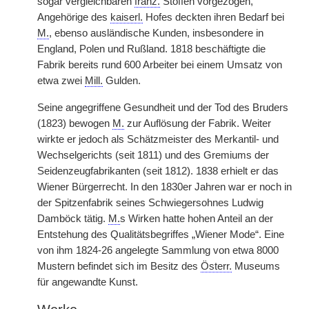
sogar vergleichbaren
franz.
Stoffen vorgezogen,
Angehörige des
kaiserl.
Hofes deckten ihren Bedarf bei
M.
, ebenso ausländische Kunden, insbesondere in
England, Polen und Rußland. 1818 beschäftigte die
Fabrik bereits rund 600 Arbeiter bei einem Umsatz von
etwa zwei
Mill.
Gulden.
Seine angegriffene Gesundheit und der Tod des Bruders
(1823) bewogen
M.
zur Auflösung der Fabrik. Weiter
wirkte er jedoch als Schätzmeister des Merkantil- und
Wechselgerichts (seit 1811) und des Gremiums der
Seidenzeugfabrikanten (seit 1812). 1838 erhielt er das
Wiener Bürgerrecht. In den 1830er Jahren war er noch in
der Spitzenfabrik seines Schwiegersohnes Ludwig
Damböck tätig.
M.
s Wirken hatte hohen Anteil an der
Entstehung des Qualitätsbegriffes „Wiener Mode“. Eine
von ihm 1824-26 angelegte Sammlung von etwa 8000
Mustern befindet sich im Besitz des
Österr.
Museums
für angewandte Kunst.