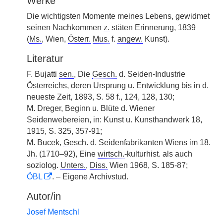
Werke
Die wichtigsten Momente meines Lebens, gewidmet
seinen Nachkommen
z.
stäten Erinnerung, 1839
(
Ms.
, Wien,
Österr.
Mus.
f.
angew.
Kunst).
Literatur
F. Bujatti
sen.
, Die
Gesch.
d. Seiden-Industrie
Österreichs, deren Ursprung u. Entwicklung bis in d.
neueste Zeit, 1893, S. 58 f., 124, 128, 130;
M. Dreger, Beginn u. Blüte d. Wiener
Seidenwebereien, in: Kunst u. Kunsthandwerk 18,
1915, S. 325, 357-91;
M. Bucek,
Gesch.
d. Seidenfabrikanten Wiens im 18.
Jh.
(1710–92), Eine
wirtsch.
-kulturhist. als auch
soziolog.
Unters.
,
Diss.
Wien 1968, S. 185-87;
ÖBL
. – Eigene Archivstud.
Autor/in
Josef Mentschl