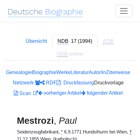
Deutsche
Biographie
Übersicht
NDB
17 (1994)
ADB
NDB
-online
Genealogie
Biographie
Werke
Literatur
Autor/in
Zitierweise
Netzwerk
RDF
Druckfassung
Druckvorlage
vorheriger Artikel
folgender Artikel
Scan
Mestrozi
,
Paul
Seidenzeugfabrikant,
*
6.9.1771 Hundsthurm bei Wien,
†
11.12.1855 Wien. (katholisch)