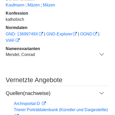
Kaufmann
;
Mäzen
;
Mäzen
Konfession
katholisch
Normdaten
GND: 13699749X
|
GND-Explorer
|
OGND
|
VIAF
Namensvarianten
Mendel, Conrad
Vernetzte Angebote
Quellen(nachweise)
Archivportal-D
Trierer Porträtdatenbank (Künstler und Dargestellte)