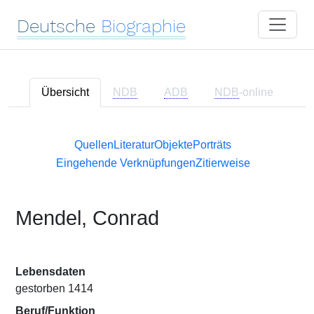
Deutsche
Biographie
Übersicht
NDB
ADB
NDB
-online
Quellen
Literatur
Objekte
Porträts
Eingehende Verknüpfungen
Zitierweise
Mendel, Conrad
Lebensdaten
gestorben 1414
Beruf/Funktion