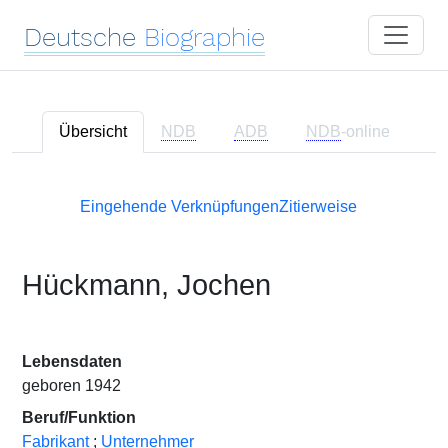
Deutsche
Biographie
Übersicht
NDB
ADB
NDB
-online
Eingehende Verknüpfungen
Zitierweise
Hückmann, Jochen
Lebensdaten
geboren 1942
Beruf/Funktion
Fabrikant
;
Unternehmer