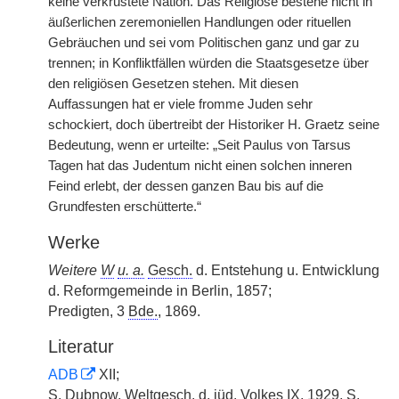
keine verkrustete Nation. Das Religiöse bestehe nicht in
äußerlichen zeremoniellen Handlungen oder rituellen
Gebräuchen und sei vom Politischen ganz und gar zu
trennen; in Konfliktfällen würden die Staatsgesetze über
den religiösen Gesetzen stehen. Mit diesen
Auffassungen hat er viele fromme Juden sehr
schockiert, doch übertreibt der Historiker H. Graetz seine
Bedeutung, wenn er urteilte: „Seit Paulus von Tarsus
Tagen hat das Judentum nicht einen solchen inneren
Feind erlebt, der dessen ganzen Bau bis auf die
Grundfesten erschütterte.“
Werke
Weitere
W
u. a.
Gesch.
d. Entstehung u. Entwicklung
d. Reformgemeinde in Berlin, 1857;
Predigten, 3
Bde.
, 1869.
Literatur
ADB
XII;
S. Dubnow,
Weltgesch.
d.
jüd.
Volkes IX, 1929, S.