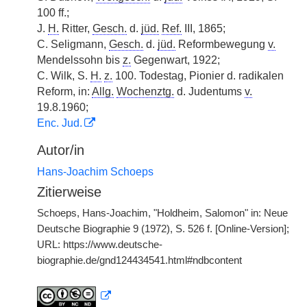
100 ff.;
J.
H.
Ritter,
Gesch.
d.
jüd.
Ref.
III, 1865;
C. Seligmann,
Gesch.
d.
jüd.
Reformbewegung
v.
Mendelssohn bis
z.
Gegenwart, 1922;
C. Wilk, S.
H.
z.
100. Todestag, Pionier d. radikalen
Reform, in:
Allg.
Wochenztg.
d. Judentums
v.
19.8.1960;
Enc. Jud.
Autor/in
Hans-Joachim Schoeps
Zitierweise
Schoeps, Hans-Joachim, "Holdheim, Salomon" in: Neue
Deutsche Biographie 9 (1972), S. 526 f. [Online-Version];
URL: https://www.deutsche-
biographie.de/gnd124434541.html#ndbcontent