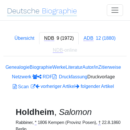
Deutsche
Biographie
Übersicht
NDB
9 (1972)
ADB
12 (1880)
NDB
-online
Genealogie
Biographie
Werke
Literatur
Autor/in
Zitierweise
Netzwerk
RDF
Druckfassung
Druckvorlage
vorheriger Artikel
folgender Artikel
Scan
Holdheim
,
Salomon
Rabbiner,
*
1806 Kempen (Provinz Posen),
†
22.8.1860
Berlin.