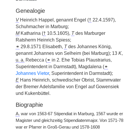
Genealogie
V
Heinrich Happel, genannt Engel (
†
22.4.1597),
Schuhmacher in Marburg;
M
Katharina (
†
10.5.1605),
T
des Marburger
Ratsherrn Heinrich Spiess;
⚭
29.8.1571 Elisabeth,
T
des Johannes König,
genannt Johannes von Selheim (bei Marburg); 13
K
,
u. a.
Rebecca (
⚭
in 2. Ehe Tobias Plaustrarius,
Superintendent in Darmstadt), Magdalena (
⚭
Johannes Vietor
, Superintendent in Darmstadt);
E
Hans Heinrich, schwedischer Obrist, Stammvater
der Bremer Adelsfamilie von Engel auf Gowensiek
und Kukenbüttel.
Biographie
A.
war von 1563-67 Stipendiat in Marburg, 1567 wurde er
Magister und gleichzeitig Stipendiatenmajor. Von 1571-78
war er Pfarrer in Groß-Gerau und 1578-1608