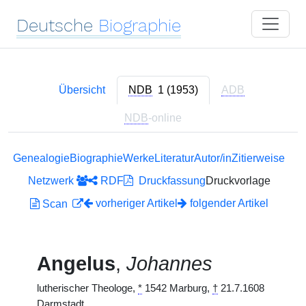
Deutsche
Biographie
Übersicht
NDB
1 (1953)
ADB
NDB
-online
Genealogie
Biographie
Werke
Literatur
Autor/in
Zitierweise
Netzwerk
RDF
Druckfassung
Druckvorlage
vorheriger Artikel
folgender Artikel
Scan
Angelus
,
Johannes
lutherischer Theologe,
*
1542 Marburg,
†
21.7.1608
Darmstadt.