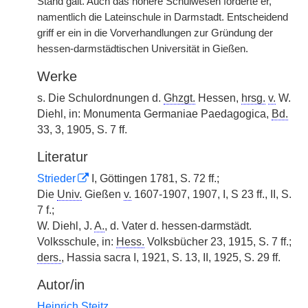
Stand galt. Auch das höhere Schulwesen förderte er,
namentlich die Lateinschule in Darmstadt. Entscheidend
griff er ein in die Vorverhandlungen zur Gründung der
hessen-darmstädtischen Universität in Gießen.
Werke
s. Die Schulordnungen d.
Ghzgt.
Hessen,
hrsg.
v.
W.
Diehl, in: Monumenta Germaniae Paedagogica,
Bd.
33, 3, 1905, S. 7 ff.
Literatur
Strieder
I, Göttingen 1781, S. 72 ff.;
Die
Univ.
Gießen
v.
1607-1907, 1907, I, S 23 ff., II, S.
7 f.;
W. Diehl, J.
A.
, d. Vater d. hessen-darmstädt.
Volksschule, in:
Hess.
Volksbücher 23, 1915, S. 7 ff.;
ders.
, Hassia sacra I, 1921, S. 13, II, 1925, S. 29 ff.
Autor/in
Heinrich Steitz