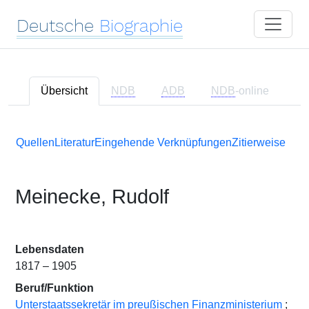
Deutsche
Biographie
Übersicht
NDB
ADB
NDB
-online
Quellen
Literatur
Eingehende Verknüpfungen
Zitierweise
Meinecke, Rudolf
Lebensdaten
1817 – 1905
Beruf/Funktion
Unterstaatssekretär im preußischen Finanzministerium
;