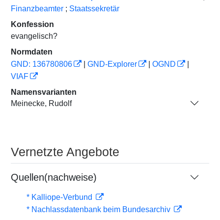
Finanzbeamter
;
Staatssekretär
Konfession
evangelisch?
Normdaten
GND: 136780806
|
GND-Explorer
|
OGND
|
VIAF
Namensvarianten
Meinecke, Rudolf
Vernetzte Angebote
Quellen(nachweise)
* Kalliope-Verbund
* Nachlassdatenbank beim Bundesarchiv