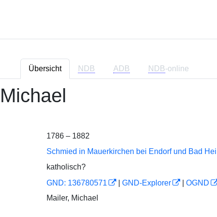
Übersicht
NDB
ADB
NDB
-online
 Michael
1786 – 1882
Schmied in Mauerkirchen bei Endorf und Bad Hei
katholisch?
GND: 136780571
|
GND-Explorer
|
OGND
Mailer, Michael