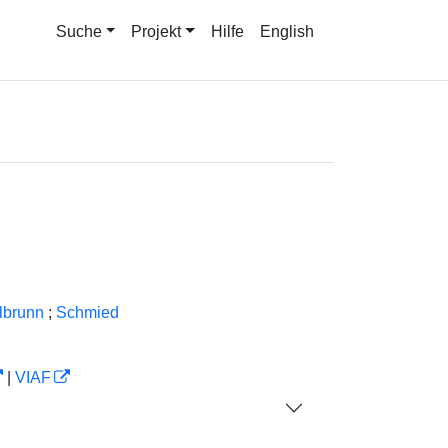
Suche
Projekt
Hilfe
English
lbrunn
;
Schmied
|
VIAF