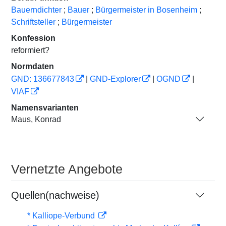
Bauerndichter
;
Bauer
;
Bürgermeister in Bosenheim
;
Schriftsteller
;
Bürgermeister
Konfession
reformiert?
Normdaten
GND: 136677843
|
GND-Explorer
|
OGND
|
VIAF
Namensvarianten
Maus, Konrad
Vernetzte Angebote
Quellen(nachweise)
* Kalliope-Verbund