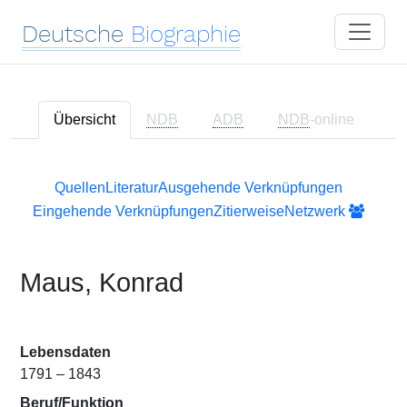
Deutsche
Biographie
Übersicht
NDB
ADB
NDB
-online
Quellen
Literatur
Ausgehende Verknüpfungen
Eingehende Verknüpfungen
Zitierweise
Netzwerk
Maus, Konrad
Lebensdaten
1791 – 1843
Beruf/Funktion