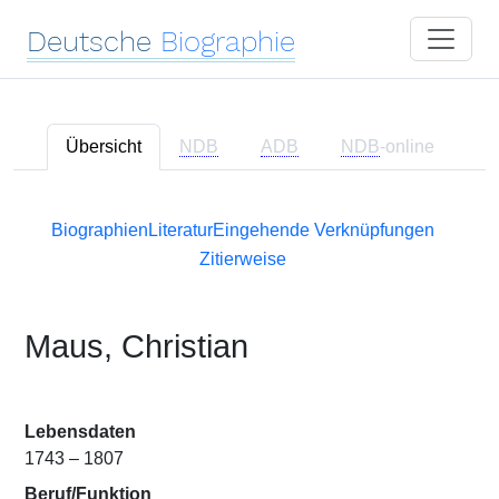
Deutsche
Biographie
Übersicht
NDB
ADB
NDB
-online
Biographien
Literatur
Eingehende Verknüpfungen
Zitierweise
Maus, Christian
Lebensdaten
1743 – 1807
Beruf/Funktion