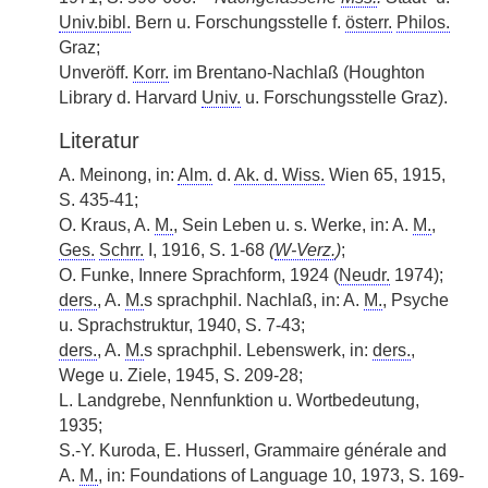
Univ.bibl.
Bern u. Forschungsstelle f.
österr.
Philos.
Graz;
Unveröff.
Korr.
im Brentano-Nachlaß (Houghton
Library d. Harvard
Univ.
u. Forschungsstelle Graz).
Literatur
A. Meinong, in:
Alm.
d.
Ak. d. Wiss.
Wien 65, 1915,
S. 435-41;
O. Kraus, A.
M.
, Sein Leben u. s. Werke, in: A.
M.
,
Ges.
Schrr.
I, 1916, S. 1-68
(
W-Verz.
)
;
O. Funke, Innere Sprachform, 1924 (
Neudr.
1974);
ders.
, A.
M.
s sprachphil. Nachlaß, in: A.
M.
, Psyche
u. Sprachstruktur, 1940, S. 7-43;
ders.
, A.
M.
s sprachphil. Lebenswerk, in:
ders.
,
Wege u. Ziele, 1945, S. 209-28;
L. Landgrebe, Nennfunktion u. Wortbedeutung,
1935;
S.-Y. Kuroda, E. Husserl, Grammaire générale and
A.
M.
, in: Foundations of Language 10, 1973, S. 169-