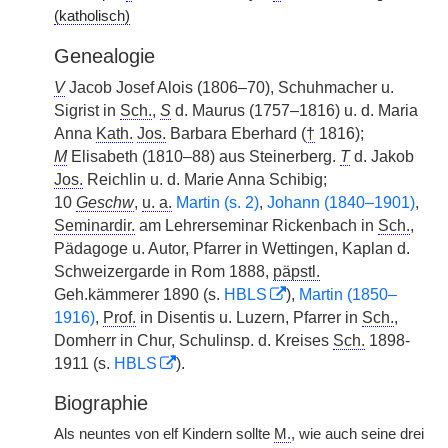
(katholisch)
Genealogie
V
Jacob Josef Alois (1806–70), Schuhmacher u.
Sigrist in
Sch.
,
S
d. Maurus (1757–1816) u. d. Maria
Anna
Kath.
Jos.
Barbara Eberhard (
†
1816);
M
Elisabeth (1810–88) aus Steinerberg.
T
d. Jakob
Jos.
Reichlin u. d. Marie Anna Schibig;
10
Geschw
,
u. a.
Martin (s. 2)
,
Johann (1840–1901)
,
Seminardir.
am Lehrerseminar Rickenbach in
Sch.
,
Pädagoge u. Autor, Pfarrer in Wettingen, Kaplan d.
Schweizergarde in Rom 1888,
päpstl.
Geh.kämmerer 1890 (s.
HBLS
),
Martin (1850–
1916)
,
Prof.
in Disentis u. Luzern, Pfarrer in
Sch.
,
Domherr in Chur, Schulinsp. d. Kreises
Sch.
1898-
1911 (s.
HBLS
).
Biographie
Als neuntes von elf Kindern sollte
M.
, wie auch seine drei