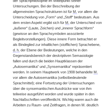
der Sprachphilosophie im Mittelpunkt seiner
Untersuchungen. Bei der Beschreibung der
allgemeinsten Sprachstrukturen ist für
M.
vor allem die
Unterscheidung von „Form“ und „Stoff“ bedeutsam. Aus
dem ersten Aspekt ergibt sich für
M.
der Unterschied von
„äußerer“ (Laute, Zeichen) und „innerer Sprachform“
(gewisse an den Sprachsymbolen assoziierte
Begleitvorstellungen). Diese innere Form betrachtet er
als Bindeglied zur inhaltlichen (stofflichen) Sprachebene,
d. h.
der Ebene der Bedeutungen, welche in den
Gegenstandsbereich der deskriptiven Semasiologie
fallen und durch die beiden Hauptklassen der
„Autosemantika“ und „Synsemantika“ repräsentiert
werden. In seinem Hauptwerk von 1908 behandelte
M.
vor allem die Autosemantika (selbstbedeutende
Sprachmittel); eine Fortsetzung der Untersuchungen
über die synsemantischen Ausdrücke war von ihm
teilweise ausgeführt worden und wurde später in den
Nachlaßschriften veröffentlicht. Wichtig waren auch die
Arbeiten zu Raum- und Zeitfragen, in denen
M.
deutlich