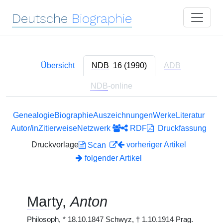
Deutsche
Biographie
Übersicht
NDB
16 (1990)
ADB
NDB
-online
Genealogie
Biographie
Auszeichnungen
Werke
Literatur
Autor/in
Zitierweise
Netzwerk
RDF
Druckfassung
Druckvorlage
vorheriger Artikel
Scan
folgender Artikel
Marty,
Anton
Philosoph,
*
18.10.1847 Schwyz,
†
1.10.1914 Prag.