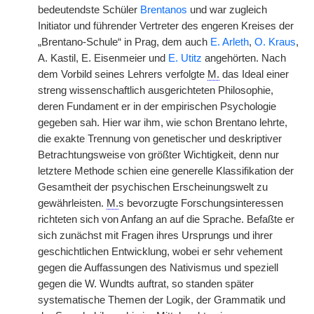
bedeutendste Schüler
Brentanos
und war zugleich
Initiator und führender Vertreter des engeren Kreises der
„Brentano-Schule“ in Prag, dem auch
E. Arleth
,
O. Kraus
,
A. Kastil, E. Eisenmeier und
E. Utitz
angehörten. Nach
dem Vorbild seines Lehrers verfolgte
M.
das Ideal einer
streng wissenschaftlich ausgerichteten Philosophie,
deren Fundament er in der empirischen Psychologie
gegeben sah. Hier war ihm, wie schon Brentano lehrte,
die exakte
|
Trennung von genetischer und deskriptiver
Betrachtungsweise von größter Wichtigkeit, denn nur
letztere Methode schien eine generelle Klassifikation der
Gesamtheit der psychischen Erscheinungswelt zu
gewährleisten.
M.
s bevorzugte Forschungsinteressen
richteten sich von Anfang an auf die Sprache. Befaßte er
sich zunächst mit Fragen ihres Ursprungs und ihrer
geschichtlichen Entwicklung, wobei er sehr vehement
gegen die Auffassungen des Nativismus und speziell
gegen die W. Wundts auftrat, so standen später
systematische Themen der Logik, der Grammatik und