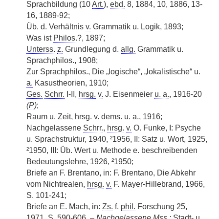
Sprachbildung (10
Art.
),
ebd.
8, 1884, 10, 1886, 13-
16, 1889-92;
Üb. d. Verhältnis
v.
Grammatik u. Logik, 1893;
Was ist
Philos.
?, 1897;
Unterss.
z.
Grundlegung d.
allg.
Grammatik u.
Sprachphilos., 1908;
Zur Sprachphilos., Die „logische“, „lokalistische“
u.
a.
Kasustheorien, 1910;
Ges.
Schrr.
I-II,
hrsg.
v.
J. Eisenmeier
u. a.
, 1916-20
(
P
)
;
Raum u. Zeit,
hrsg.
v.
dems.
u. a.
, 1916;
Nachgelassene
Schrr.
,
hrsg.
v.
O. Funke, I: Psyche
u. Sprachstruktur, 1940, ²1956, II: Satz u. Wort, 1925,
²1950, III: Üb. Wert u. Methode e. beschreibenden
Bedeutungslehre, 1926, ²1950;
Briefe an F. Brentano, in: F. Brentano, Die Abkehr
vom Nichtrealen,
hrsg.
v.
F. Mayer-Hillebrand, 1966,
S. 101-241;
Briefe an E. Mach, in:
Zs.
f.
phil.
Forschung 25,
1971, S. 590-606. –
Nachgelassene
Mss.
:
Stadt- u.