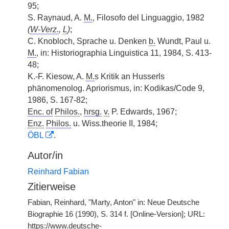
95;
S. Raynaud, A.
M.
, Filosofo del Linguaggio, 1982
(
W-Verz.
,
L
)
;
C. Knobloch, Sprache u. Denken
b.
Wundt, Paul u.
M.
, in: Historiographia Linguistica 11, 1984, S. 413-
48;
K.-F. Kiesow, A.
M.
s Kritik an Husserls
phänomenolog. Apriorismus, in: Kodikas/Code 9,
1986, S. 167-82;
Enc. of
Philos.
,
hrsg.
v.
P. Edwards, 1967;
Enz.
Philos.
u. Wiss.theorie II, 1984;
ÖBL
.
Autor/in
Reinhard Fabian
Zitierweise
Fabian, Reinhard, "Marty, Anton" in: Neue Deutsche
Biographie 16 (1990), S. 314 f. [Online-Version]; URL:
https://www.deutsche-