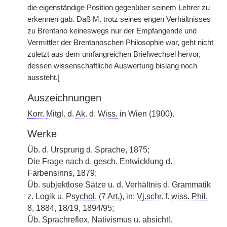
die eigenständige Position gegenüber seinem Lehrer zu
erkennen gab. Daß
M.
trotz seines engen Verhältnisses
zu Brentano keineswegs nur der Empfangende und
Vermittler der Brentanoschen Philosophie war, geht nicht
zuletzt aus dem umfangreichen Briefwechsel hervor,
dessen wissenschaftliche Auswertung bislang noch
aussteht.
|
Auszeichnungen
Korr.
Mitgl.
d.
Ak. d. Wiss.
in Wien (1900).
Werke
Üb. d. Ursprung d. Sprache, 1875;
Die Frage nach d. gesch. Entwicklung d.
Farbensinns, 1879;
Üb. subjektlose Sätze u. d. Verhältnis d. Grammatik
z.
Logik u.
Psychol.
(7
Art.
), in:
Vj.schr.
f.
wiss.
Phil.
8, 1884, 18/19, 1894/95;
Üb. Sprachreflex, Nativismus u. absichtl.