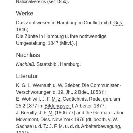
Nationalvereins (seit 1859).
Werke
Das Zunftwesen in Hamburg im Conflict mit d.
Ges.
,
1846;
Die Zünfte in Hamburg u. ihre nothwendige
Umgestaltung, 1847 (Mitvf.).
|
Nachlass
Nachlaß:
Staatsbibl.
Hamburg.
Literatur
K. G. L. Wermuth u. W. Stieber, Die Communisten-
Verschwörungen d. 19.
Jh.
, 2
Bde.
, 1853 f.;
E. Wohlwill, J. F.
M.
z.
Gedächtnis, Rede, geh. am
25.2.1877 im
Bildungsver.
f. Arbeiter, 1877;
J. Breuilly, J. F.
M.
(1806-77) and the German Labor
Movement,
Diss.
New York 1978 (
dt.
bearb.
v.
W.
Sachse
u. d. T.
: J. F.
M.
u. d.
dt.
Arbeiterbewegung,