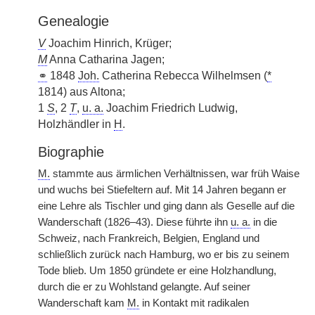
Genealogie
V
Joachim Hinrich, Krüger;
M
Anna Catharina Jagen;
⚭
1848
Joh.
Catherina Rebecca Wilhelmsen (
*
1814) aus Altona;
1
S
, 2
T
,
u. a.
Joachim Friedrich Ludwig,
Holzhändler in
H
.
Biographie
M.
stammte aus ärmlichen Verhältnissen, war früh Waise
und wuchs bei Stiefeltern auf. Mit 14 Jahren begann er
eine Lehre als Tischler und ging dann als Geselle auf die
Wanderschaft (1826–43). Diese führte ihn
u. a.
in die
Schweiz, nach Frankreich, Belgien, England und
schließlich zurück nach Hamburg, wo er bis zu seinem
Tode blieb. Um 1850 gründete er eine Holzhandlung,
durch die er zu Wohlstand gelangte. Auf seiner
Wanderschaft kam
M.
in Kontakt mit radikalen