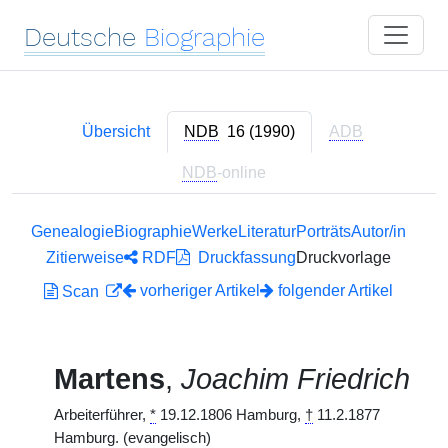
Deutsche
Biographie
Übersicht
NDB
16 (1990)
ADB
NDB
-online
Genealogie
Biographie
Werke
Literatur
Porträts
Autor/in
Zitierweise
RDF
Druckfassung
Druckvorlage
vorheriger Artikel
folgender Artikel
Scan
Martens
,
Joachim Friedrich
Arbeiterführer,
*
19.12.1806 Hamburg,
†
11.2.1877
Hamburg. (evangelisch)