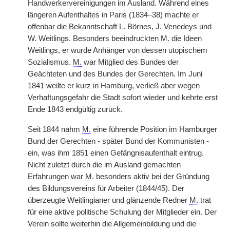
Handwerkervereinigungen im Ausland. Während eines
längeren Aufenthaltes in Paris (1834–38) machte er
offenbar die Bekanntschaft L. Börnes, J. Venedeys und
W. Weitlings. Besonders beeindruckten
M.
die Ideen
Weitlings, er wurde Anhänger von dessen utopischem
Sozialismus.
M.
war Mitglied des Bundes der
Geächteten und des Bundes der Gerechten. Im Juni
1841 weilte er kurz in Hamburg, verließ aber wegen
Verhaftungsgefahr die Stadt sofort wieder und kehrte erst
Ende 1843 endgültig zurück.
Seit 1844 nahm
M.
eine führende Position im Hamburger
Bund der Gerechten - später Bund der Kommunisten -
ein, was ihm 1851 einen Gefängnisaufenthalt eintrug.
Nicht zuletzt durch die im Ausland gemachten
Erfahrungen war
M.
besonders aktiv bei der Gründung
des Bildungsvereins für Arbeiter (1844/45). Der
überzeugte Weitlingianer und glänzende Redner
M.
trat
für eine aktive politische Schulung der Mitglieder ein. Der
Verein sollte weiterhin die Allgemeinbildung und die