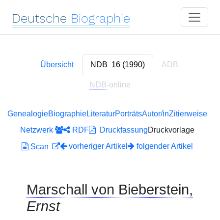
Deutsche
Biographie
Übersicht
NDB
16 (1990)
ADB
NDB
-online
Genealogie
Biographie
Literatur
Porträts
Autor/in
Zitierweise
Netzwerk
RDF
Druckfassung
Druckvorlage
vorheriger Artikel
folgender Artikel
Scan
Marschall von Bieberstein,
Ernst