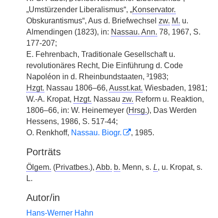
„Umstürzender Liberalismus“, „
Konservator.
Obskurantismus“, Aus d. Briefwechsel
zw.
M.
u.
Almendingen (1823), in:
Nassau. Ann.
78, 1967, S.
177-207;
E. Fehrenbach, Traditionale Gesellschaft u.
revolutionäres Recht, Die Einführung d. Code
Napoléon in d. Rheinbundstaaten, ³1983;
Hzgt.
Nassau 1806–66,
Ausst.kat.
Wiesbaden, 1981;
W.-A. Kropat,
Hzgt.
Nassau
zw.
Reform u. Reaktion,
1806–66, in: W. Heinemeyer (
Hrsg.
), Das Werden
Hessens, 1986, S. 517-44;
O. Renkhoff,
Nassau. Biogr.
, 1985.
Porträts
Ölgem.
(
Privatbes.
),
Abb.
b.
Menn, s.
L
, u. Kropat, s.
L.
Autor/in
Hans-Werner Hahn