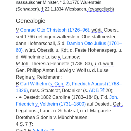
nassauischer Minister,
*
2.8.1770 Wallerstein
(Schwaben),
†
22.1.1834 Wiesbaden.
(evangelisch)
Genealogie
V
Conrad Otto Christoph (1726–96)
,
württ.
Oberst,
seit 1766 oettingen-wallerstein. Oberstallmeister,
dann Hofmarschall,
S
d.
Damian Otto Julius (1701–
60)
,
württ.
Oberstlt.
u.
Kdt.
d. Feste Hohenasperg, u.
d. Wilhelmine Luise
v.
Lampoy;
M
Joh.
Theresia
|
Henriette (1738–83),
T
d.
württ.
Gen.
Philipp Anton Ludwig
v.
Wolf u. d. Luise
Regina
v.
Reichmann;
B
Carl Wilhelm (
s. Gen.
2)
,
Friedrich August (1768–
1826)
,
russ.
Staatsrat, Botaniker (s.
ADB
20);
-
⚭
Destedt 1802 Caroline (1783–1840),
T
d.
Joh.
Friedrich
v.
Veltheim (1731–1800)
auf Destedt,
Geh.
Legations-, Land- u. Schatzrat, u. d. Margarete
Dorothea Sidonia
v.
Münchhausen;
4
S
, 7
T
;
Groß-N
Adolf (s. 2)
.