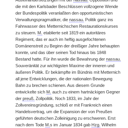
Auseinandersetzungen mit der
nassau.
Opposition und
die mit den Karlsbader Beschlüssen vollzogene Wende
der Bundespolitik veranlaßten den opportunistischen
Verwaltungspragmatiker, die
nassau.
Politik ganz ins
Fahrwasser des Metternichschen Restaurationskurses
zu steuern.
M.
etablierte seit 1819 ein autoritäres
Regiment, das er auch im heftig ausgefochtenen
Domänenstreit zu Beginn der dreißiger Jahre behaupten
konnte, und das über seinen Tod hinaus bis 1848
Bestand hatte. Für ihn wurde die Bewahrung der
nassau.
Souveränität zur wichtigsten Maxime der inneren und
äußeren Politik. Er bekämpfte im Bündnis mit Metternich
all jene Entwicklungen, die der nationalen Bewegung
Bahn zu brechen schienen. Aus diesem Grunde
entwickelte sich
M.
auch zu einem hartnäckigen Gegner
der
preuß.
Zollpolitik. Noch 1833, im Jahr der
Zollvereinsgründung, schloß er mit Frankreich einen
Handelsvertrag, um die Expansion der von Preußen
geführten deutschen Zolleinigung zu erschweren. Erst
nach dem Tode
M.
s im Januar 1834 gab
Hzg.
Wilhelm