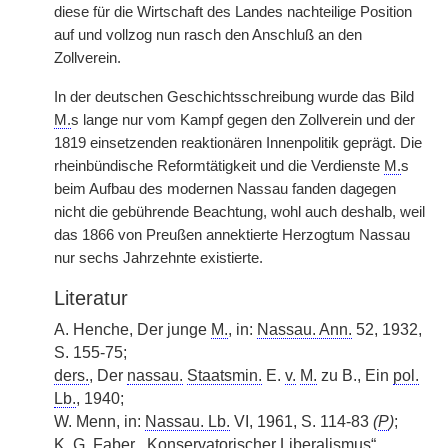
diese für die Wirtschaft des Landes nachteilige Position
auf und vollzog nun rasch den Anschluß an den
Zollverein.
In der deutschen Geschichtsschreibung wurde das Bild
M.
s lange nur vom Kampf gegen den Zollverein und der
1819 einsetzenden reaktionären Innenpolitik geprägt. Die
rheinbündische Reformtätigkeit und die Verdienste
M.
s
beim Aufbau des modernen Nassau fanden dagegen
nicht die gebührende Beachtung, wohl auch deshalb, weil
das 1866 von Preußen annektierte Herzogtum Nassau
nur sechs Jahrzehnte existierte.
Literatur
A. Henche, Der junge
M.
, in:
Nassau. Ann.
52, 1932,
S. 155-75;
ders.
, Der
nassau.
Staatsmin.
E.
v.
M.
zu B., Ein
pol.
Lb.
, 1940;
W. Menn, in:
Nassau. Lb.
VI, 1961, S. 114-83
(
P
)
;
K. G. Faber, „Konservatorischer Liberalismus“,