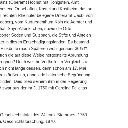
Mainz (Oberamt Höchst mit Königstein, Amt
esene Ortschaften, Kastel und Kostheim, das so
m rechten Rheinufer belegene Unteramt Caub, von
eeberg, vom Kurfürstenthum Köln die Aemter und
chaft Sayn-Altenkirchen, sowie die Orte
örfer Soden und Sulzbach, die Stifte und Abteien
ter in diesen Entschädigungslanden. Es bestand
. Einkünfte (nach Späteren wohl genauer 36¾ □
rch die auf diese Weise hergestellte Abrundung
ugnen? Doch welche Vortheile im Vergleich zu
ch nicht lange dessen, denn schon am 17. Mai
ein äußerlich, ohne jede historische Begründung
inden. Dies blieb seinem ihm in der Regierung
d zwar aus der im J. 1760 mit Caroline Felicitas
 Geschlechtstafel des Walram. Stammes, 1753.
u. Geschichtsforschung, 1870.