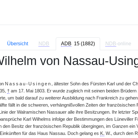
Übersicht
NDB
ADB
15 (1882)
NDB
-online
Wilhelm von Nassau-Usin
on
Nassau-Usingen
, ältester Sohn des Fürsten Karl und der 
735,
†
am 17. Mai 1803. Er wurde zugleich mit seinen beiden Brüdern 
te, um bald darauf zu weiterer Ausbildung nach Frankreich zu gehen. 
fte fällt in die schweren, verhängnißvollen Zeiten der französischen 
inie der Walramischen Nassauer alle ihre Besitzungen. Ihr letzter Sp
bansprüche Karl Wilhelms infolge der Bestimmungen des Lüneviller
n den Besitz der französischen Republik übergingen, im Ganzen ein 
 Einkünften für das Haus Nassau. Doch gelang es
K.
W., durch den R