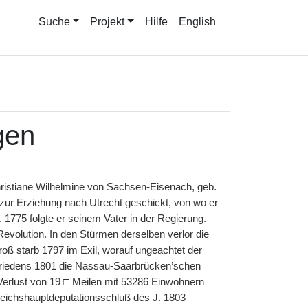
Suche
Projekt
Hilfe
English
gen
Christiane Wilhelmine von Sachsen-Eisenach, geb.
zur Erziehung nach Utrecht geschickt, von wo er
1775 folgte er seinem Vater in der Regierung.
Revolution. In den Stürmen derselben verlor die
roß starb 1797 im Exil, worauf ungeachtet der
 Friedens 1801 die Nassau-Saarbrücken’schen
Verlust von 19 □ Meilen mit 53286 Einwohnern
eichshauptdeputationsschluß des J. 1803