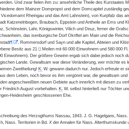
werden. Und zwar fielen ihm zu: ansehnliche Theile des Kurstaates 
chiedene dem Mainzer Dompropst und dem Domcapitel zuständig gew
 Vicedomamt Rheingau und das Amt Lahnstein), von Kurpfalz das a
dt Katzenelnbogen, Braubach, Eppstein und Antheile an Ems und Kl
z, Schönstein, Lahr, Königswinter, Vilich und Deuz, ferner die Grafs
chwanheim, das isenburgische Dorf Okriftel am Main und die Reichsd
nstadt
¶
. Rommersdorf und Sayn und alle Kapitel, Abteien und Klös
rbene Besitz aus 21 □ Meilen mit 60 000 Einwohnern und 580 000 Fl
00 Einwohnern). Der größere Gewinn ergab sich dabei jedoch noch du
gischen Lande. Gewaltsam war diese Veränderung, wer möchte es le
uemen Zweitheilung!
K.
W. gewann dadurch nur. Jedoch erfreute er si
aus dem Leben, noch bevor es ihm vergönnt war, die gewaltsam und r
nden angeschweißten neuen Gebiete auch innerlich mit diesen zu verb
r Friedrich August vorbehalten.
K.
W. selbst hinterließ nur Töchter un
ningen-Heidesheim geschlossenen Ehe.
eschreibung des Herzogthums Nassau, 1843. J. G. Hagelgans, Nass.
, Nass. Territorien in Bd.
X
der Annalen für Nass. Alterthumskunde 