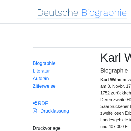
Deutsche
Biographie
Karl 
Biographie
Biographie
Literatur
Autor/in
Karl Wilhelm
v
Zitierweise
am 9. Novbr. 1
1752 zurückkehr
Deren zweite Häl
RDF
Saarbrückener L
Druckfassung
zweifellosen Er
Landesgebiete i
und 407 000 Fl.
Druckvorlage