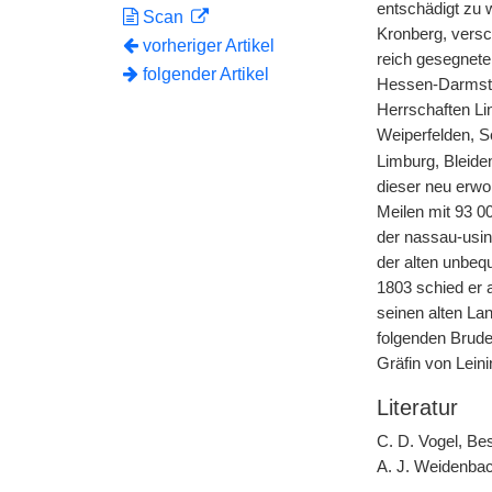
entschädigt zu 
Scan
Kronberg, vers
vorheriger Artikel
reich gesegnete
folgender Artikel
Hessen-Darmsta
Herrschaften Lin
Weiperfelden, S
Limburg, Bleide
dieser neu erwo
Meilen mit 93 0
der nassau-usin
der alten unbeq
1803 schied er 
seinen alten La
folgenden Brude
Gräfin von Lei
Literatur
C. D. Vogel, B
A. J. Weidenbach