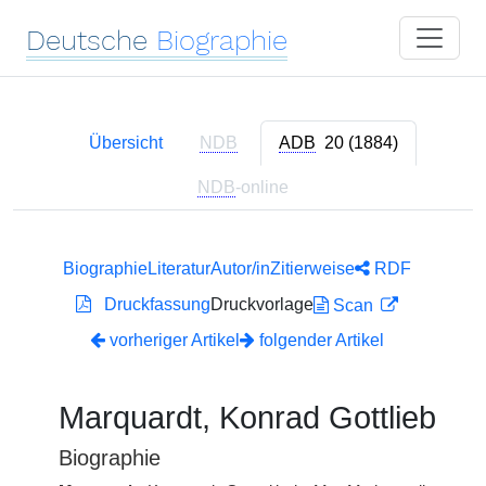
Deutsche
Biographie
Übersicht
NDB
ADB
20 (1884)
NDB
-online
Biographie
Literatur
Autor/in
Zitierweise
RDF
Druckfassung
Druckvorlage
Scan
vorheriger Artikel
folgender Artikel
Marquardt, Konrad Gottlieb
Biographie