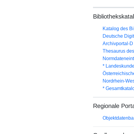
Bibliothekskata
Katalog des B
Deutsche Digit
Archivportal-
Thesaurus des
Normdateneint
* Landeskunde
Österreichisc
Nordrhein-Wes
* Gesamtkatal
Regionale Port
Objektdatenba