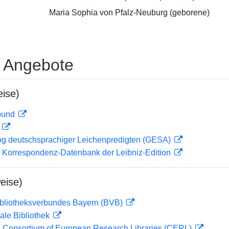
Maria Sophia von Pfalz-Neuburg (geborene)
e Angebote
ise)
rbund
D
og deutschsprachiger Leichenpredigten (GESA)
 Korrespondenz-Datenbank der Leibniz-Edition
eise)
ibliotheksverbundes Bayern (BVB)
ale Bibliothek
 Consortium of European Research Libraries (CERL)