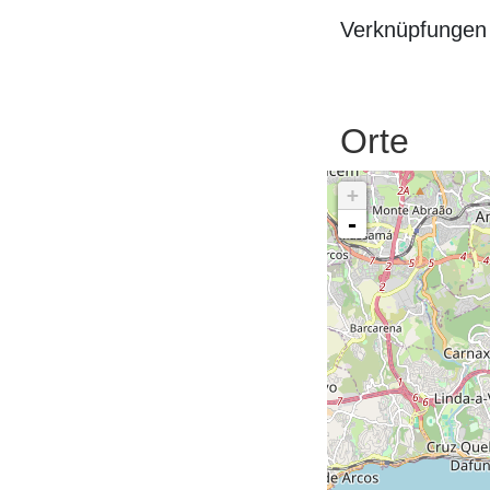
Verknüpfungen 
Orte
+
-