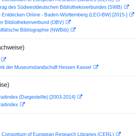
rag des Südwestdeutschen Bibliotheksverbundes (SWB)
 Entdecken Online - Baden-Württemberg (LEO-BW) [2015-]
her Bibliothekenverbund (OBV)
tfälische Bibliographie (NWBib)
achweise)
D
nk der Museumslandschaft Hessen Kassel
ise)
traitindex (Dargestellte) [2003-2014]
traitindex
 Consortium of European Research Libraries (CERL)