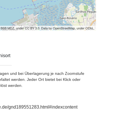
by BSB MDZ, under CC BY 3.0. Data by OpenStreetMap, under ODbL.
isort
etragen und bei Überlagerung je nach Zoomstufe
ltet werden. Jeder Ort bietet bei Klick oder
löst werden.
hie.de/gnd189551283.html#indexcontent