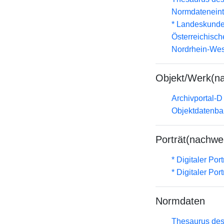
Normdateneint
* Landeskunde
Österreichisc
Nordrhein-Wes
Objekt/Werk(n
Archivportal-
Objektdatenba
Porträt(nachwe
* Digitaler Por
* Digitaler Por
Normdaten
Thesaurus des