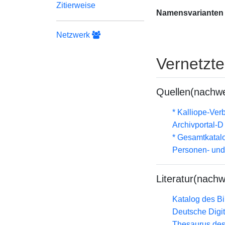
Zitierweise
Namensvarianten
Netzwerk
Vernetzt
Quellen(nachwe
* Kalliope-Ve
Archivportal-
* Gesamtkatal
Personen- und
Literatur(nachw
Katalog des B
Deutsche Digit
Thesaurus des