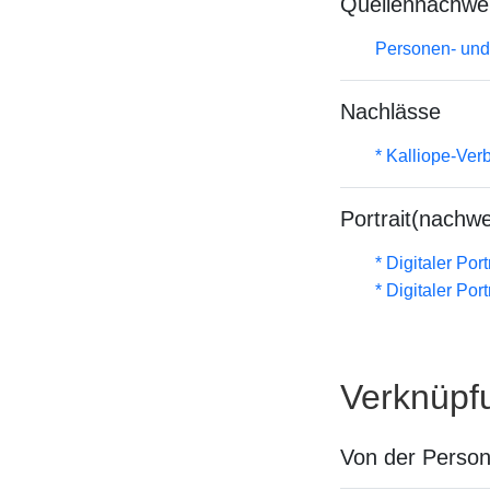
Quellennachwe
Personen- und
Nachlässe
* Kalliope-Ve
Portrait(nachwe
* Digitaler Por
* Digitaler Por
Verknüpf
Von der Perso