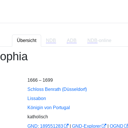
Übersicht
NDB
ADB
NDB
-online
ophia
1666 – 1699
Schloss Benrath (Düsseldorf)
Lissabon
Königin von Portugal
katholisch
GND: 189551283
|
GND-Explorer
|
OGND