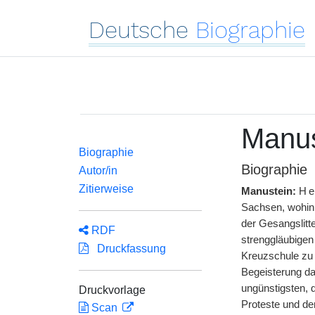
Deutsche
Biographie
Manus
Biographie
Biographie
Autor/in
Zitierweise
Manustein:
He
Sachsen, wohin
der Gesangslitte
RDF
strenggläubigen
Druckfassung
Kreuzschule zu 
Begeisterung da
ungünstigsten, 
Druckvorlage
Proteste und d
Scan