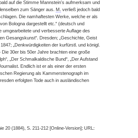
bald auf die Stimme Mannstein's aufmerksam und
, denselben zum Sänger aus.
M.
verließ jedoch bald
schlagen. Die namhaftesten Werke, welche er als
on Bologna dargestellt etc.“ (deutsch und
te umgearbeitete und verbesserte Auflage des
hen Gesangskunst“. Dresden; „Geschichte, Geist
47; „Denkwürdigkeiten der kurfürstl. und königl.
Die 30er bis 50er Jahre brachten eine große
lph“, „Der Schmalkaldische Bund“, „Der Aufstand
ournalist. Endlich ist er als einer der ersten
hsischen Regierung als Kammerstenograph im
Dresden erfolgten Tode auch in ausländischen
ie 20 (1884), S. 211-212 [Online-Version]; URL: