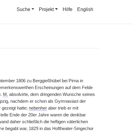
Suche
Projekt
Hilfe
English
ptember 1806 zu Berggießhübel bei Pirna in
 bemerkenswerthen Erscheinungen auf dem Felde
e.
M.
absolvirte, dem dringenden Wunsche seines
eipzig, nachdem er schon als Gymnasiast der
 gezeigt hatte;
nebenher
aber trieb er mit
telle Ende der 20er Jahre waren die denkbar
nd daher schließlich die heftigen väterlichen
me begabt war, 1829 in das Hoftheater-Singechor