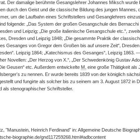
trat. Der damalige berühmte Gesangslehrer Johannes Miksch wurde 
gen durch den Geist und die classische Bildung des jungen Mannes
mmer, um die Laufbahn eines Schriftstellers und Gesanglehrers einzu
sind folgende: „Das System der großen Gesangschule des Bernacchi v
resden und Leipzig; „Die große italienische Gesangschule etc.“, zwei
es, Dresden und Leipzig 1848; „Die gesammte Praktik der classisc
s Gesanges von Gregor dem Großen bis auf unsere Zeit“, Dresden 18
sden“. Leipzig 1864; „Katechismus des Gesanges“, Leipzig 1863. — 
cher Novellen: „Der Herzog von X.“, „Der Schwedenkönig Gustav Ado
„Die Geusen“ etc. Außerdem entwickelte
M.
eine große Thätigkeit als J
lsberger's zu nennen. Er wurde bereits 1839 von der königlich säc
estellt und fungirte als solcher bis zu seinem am 3. August 1872 in 
als stenographischer Schriftsteller.
tz, "Manustein, Heinrich Ferdinand" in: Allgemeine Deutsche Biograph
utsche-biographie.de/gnd117259268.html#adbcontent