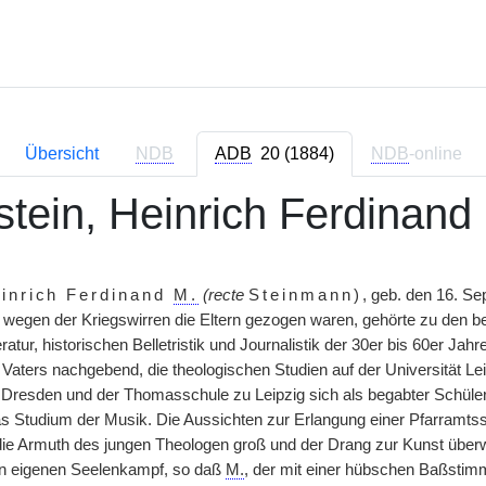
Übersicht
NDB
ADB
20 (1884)
NDB
-online
tein, Heinrich Ferdinand
inrich Ferdinand
M.
(recte
Steinmann)
, geb. den 16. Se
 wegen der Kriegswirren die Eltern gezogen waren, gehörte zu den
ratur, historischen Belletristik und Journalistik der 30er bis 60er Jahr
 Vaters nachgebend, die theologischen Studien auf der Universität L
Dresden und der Thomasschule zu Leipzig sich als begabter Schüler
s Studium der Musik. Die Aussichten zur Erlangung einer Pfarramtss
die Armuth des jungen Theologen groß und der Drang zur Kunst überwa
en eigenen Seelenkampf, so daß
M.
, der mit einer hübschen Baßstim