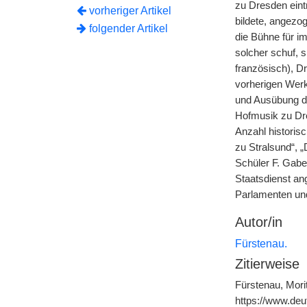
zu Dresden ein
vorheriger Artikel
bildete, angezo
folgender Artikel
die Bühne für i
solcher schuf, 
französisch), D
vorherigen Werk
und Ausübung de
Hofmusik zu Dre
Anzahl historis
zu Stralsund“, 
Schüler F. Gabe
Staatsdienst ang
Parlamenten und 
Autor/in
Fürstenau.
Zitierweise
Fürstenau, Mori
https://www.de