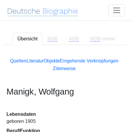
Deutsche
Biographie
Übersicht
NDB
ADB
NDB
-online
Quellen
Literatur
Objekte
Eingehende Verknüpfungen
Zitierweise
Manigk, Wolfgang
Lebensdaten
geboren 1905
Beruf/Funktion