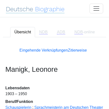
Deutsche
Biographie
Übersicht
NDB
ADB
NDB
-online
Eingehende Verknüpfungen
Zitierweise
Manigk, Leonore
Lebensdaten
1903 – 1950
Beruf/Funktion
Schauspielerin
;
Sprachmeisterin am Deutschen Theater