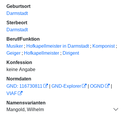
Geburtsort
Darmstadt
Sterbeort
Darmstadt
Beruf/Funktion
Musiker
;
Hofkapellmeister in Darmstadt
;
Komponist
;
Geiger
;
Hofkapellmeister
;
Dirigent
Konfession
keine Angabe
Normdaten
GND: 116730811
|
GND-Explorer
|
OGND
|
VIAF
Namensvarianten
Mangold, Wilhelm