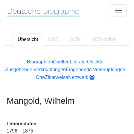
Deutsche
Biographie
Übersicht
NDB
ADB
NDB
-online
Biographien
Quellen
Literatur
Objekte
Ausgehende Verknüpfungen
Eingehende Verknüpfungen
Orte
Zitierweise
Netzwerk
Mangold, Wilhelm
Lebensdaten
1796 – 1875