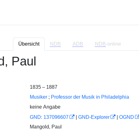
Übersicht
NDB
ADB
NDB
-online
, Paul
1835 – 1887
Musiker
;
Professor der Musik in Philadelphia
keine Angabe
GND: 137096607
|
GND-Explorer
|
OGND
Mangold, Paul