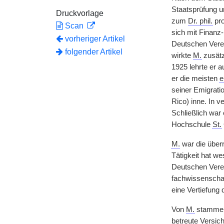
Staatsprüfung u
Druckvorlage
zum
Dr. phil.
pro
Scan
sich mit Finanz
vorheriger Artikel
Deutschen Verei
folgender Artikel
wirkte
M.
zusätz
1925 lehrte er 
er die meisten
e
seiner Emigrati
Rico) inne. In 
Schließlich war 
Hochschule
St.
M.
war die überr
Tätigkeit hat w
Deutschen Verei
fachwissenschaft
eine Vertiefung
Von
M.
stammen 
betreute Versic