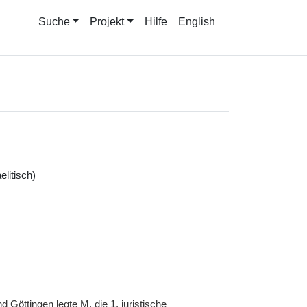
Suche
Projekt
Hilfe
English
elitisch)
d Göttingen legte
M.
die 1. juristische