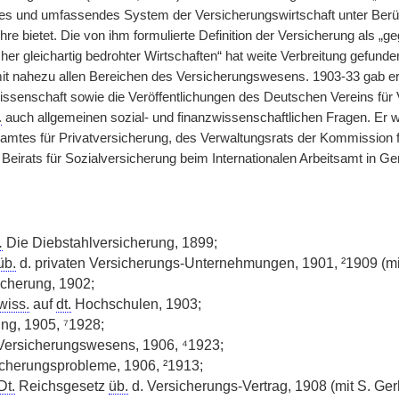
es und umfassendes System der Versicherungswirtschaft unter Berü
re bietet. Die von ihm formulierte Definition der Versicherung als „
cher gleichartig bedrohter Wirtschaften“ hat weite Verbreitung gefun
it nahezu allen Bereichen des Versicherungswesens. 1903-33 gab er 
ssenschaft sowie die Veröffentlichungen des Deutschen Vereins fü
.
auch allgemeinen sozial- und finanzwissenschaftlichen Fragen. Er w
amtes für Privatversicherung, des Verwaltungsrats der Kommission fü
Beirats für Sozialversicherung beim Internationalen Arbeitsamt in Ge
.
Die Diebstahlversicherung, 1899;
üb.
d. privaten Versicherungs-Unternehmungen, 1901, ²1909 (mi
sicherung, 1902;
wiss.
auf
dt.
Hochschulen, 1903;
ng, 1905, ⁷1928;
Versicherungswesens, 1906, ⁴1923;
cherungsprobleme, 1906, ²1913;
Dt.
Reichsgesetz
üb.
d. Versicherungs-Vertrag, 1908 (mit S. Ge