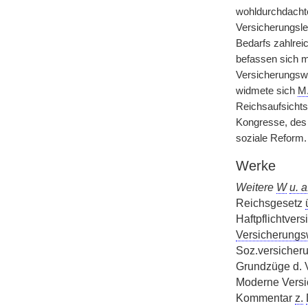
wohldurchdacht
Versicherungsleh
Bedarfs zahlrei
befassen sich m
Versicherungswi
widmete sich
M
Reichsaufsichts
Kongresse, des 
soziale Reform.
Werke
Weitere
W
u. a
Reichsgesetz
Haftpflichtver
Versicherungs
Soz.versicheru
Grundzüge d. 
Moderne Versi
Kommentar
z.