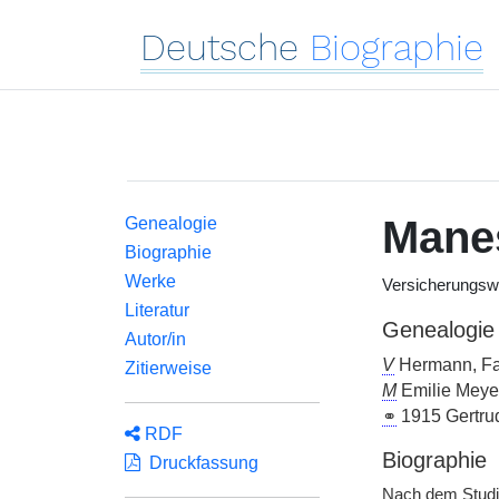
Deutsche
Biographie
Mane
Genealogie
Biographie
Werke
Versicherungswi
Literatur
Genealogie
Autor/in
V
Hermann, Fa
Zitierweise
M
Emilie Meye
⚭
1915 Gertrud
RDF
Biographie
Druckfassung
Nach dem Studi