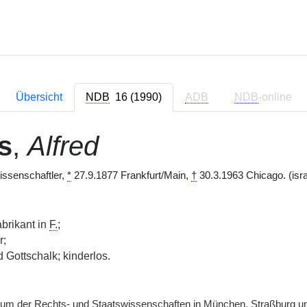
Übersicht
NDB
16 (1990)
ADB
NDB
-online
s
,
Alfred
ssenschaftler,
*
27.9.1877 Frankfurt/Main,
†
30.3.1963 Chicago. (isra
brikant in
F.
;
r;
 Gottschalk; kinderlos.
um der Rechts- und Staatswissenschaften in München, Straßburg un