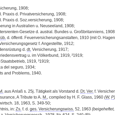
sicherung, 1908;
. Praxis d. Privatversicherung, 1908;
d. Praxis d. Soz.versicherung, 1908;
herung
|
in Australien u. Neuseeland, 1908;
Altersrenten-Gesetze d. austral. Bundes u. Großbritanniens, 1908
z
üb.
d. öffentl. Feuerversicherungsanstalten, 1910 (mit O. Hagen
ersicherungsgesetz f. Angestellte, 1912;
edensrüstung d.
dt.
Versicherung, 1917;
Friedensvertrag u. im Völkerbund, 1919, ²1919;
Staatsbetrieb, 1919, ³1919;
ca del seguro, 1934;
ts and Problems, 1940.
M.
aus Anlaß s. 25j. Tätigkeit als Vorstand d.
Dt.
Ver.
f. Versiche
nsurance, A Tribute to A.
M.
, compiled by H. F. Glass, 1960
(
W
,
P
irtsch. 18, 1963, S. 349-50;
nis, in:
Zs.
f. d.
ges.
Versicherungswiss.
52, 1963
(beigeheftet
r
z.
Versicherungsgesch.
, 1978,
Nr.
624, S. 240
(
P
)
;