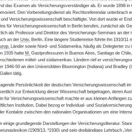
nd das Examen als Versicherungsverständiger ab. Er wurde 1898 in
moviert. Den Vorbereitungsdienst als Rechtsreferendar unterbrach er 
- und Versicherungswissenschaft beschäftigte. Von dort wurde er En
ns für Versicherungswissenschaft in Berlin berufen, zunächst als Gen
lich als Professor und Direktor des Versicherungs-Seminars an der n
auch an der
Univ.
Berlin. Eine längere Studienreise führte ihn 1910/11
urop.
Länder sowie Nord- und Südamerika, häufig als Delegierter zu
on 1935 hatte
M.
Gastprofessuren in Buenos Aires, Santiago de Chile
verschiedenen mittel- und südamerikan. Ländern rief er versicherungs
er 1946-50 an den Universitäten Bloomington (Indiana) und Bradley (I
Gallen tätig.
agende Persönlichkeit der deutschen Versicherungswissenschaft im e
esentlich zur Entwicklung dieser Wissenschaft beigetragen, deren Aus
n für Versicherungswissenschaft machte er aus kleinen Anfängen zu
lichen Institution. Dabei bezog er Individual- und Sozialversicherun
 der Kontakte zwischen den nationalen Organisationen um eine Interna
einige grundlegende Darstellungen der Versicherungsliteratur. Sta
herungslexikon (1909/13, ³1930) und sein dreibändiges Lehrbuch „Ve