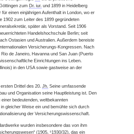
 Göttingen zum
Dr. iur.
und 1899 in Heidelberg
für einen einjährigen Aufenthalt in London, wo er
de 1902 zum Leiter des 1899 gegründeten
eralsekretär, später als Vorstand. Seit 1906
euerrichteten Handelshochschule Berlin; seit
 nach Ostasien und Australien. Außerdem bereiste
 internationalen Versicherungs-Kongressen. Nach
, Rio de Janeiro, Havanna und San Juan (Puerto
wissenschaftliche Einrichtungen ins Leben.
llinois) in den USA sowie gastweise an der
rsten Drittel des 20.
Jh.
Seine umfassende
bau und Organisation seine Hauptleistung ist. Den
 einer bedeutenden, weltbekannten
g in gleicher Weise ein und bemühte sich durch
tionalisierung der Versicherungswissenschaft.
ndardwerke wurden insbesondere das von ihm
rsicherungswesen“ (1905, ⁵1930/32), das ein