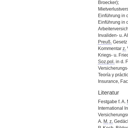
Broecker);
Mietverlustver
Einführung in d
Einführung in 
Arbeiterversic
Invaliden- u. 
Preuß.
Geset
Kommentar
z.
V
Kriegs- u. Fri
Soz.pol.
in d. 
Versicherungs-
Teoría y prácti
Insurance, Fac
Literatur
Festgabe f. A.
International I
Versicherungsw
A.
M.
z.
Gedächt
P. Koch, Bilde