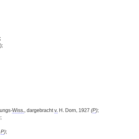
;
);
rungs-
Wiss.
, dargebracht
v.
H. Dorn, 1927
(
P
)
;
)
;
,
P
)
;