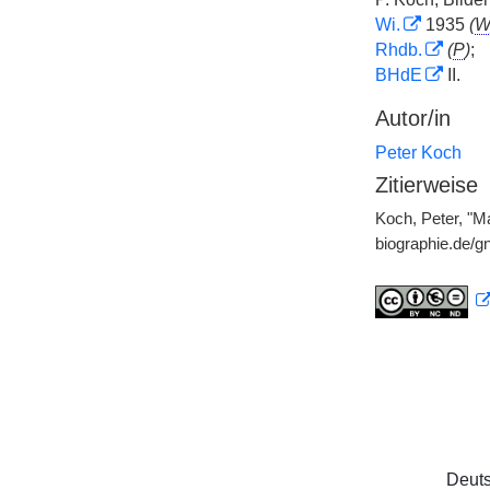
Wi.
1935
(
Rhdb.
(
P
)
;
BHdE
II.
Autor/in
Peter Koch
Zitierweise
Koch, Peter, "Ma
biographie.de/
Deuts