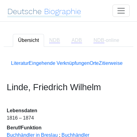
Deutsche
Biographie
Übersicht
NDB
ADB
NDB
-online
Literatur
Eingehende Verknüpfungen
Orte
Zitierweise
Linde, Friedrich Wilhelm
Lebensdaten
1816 – 1874
Beruf/Funktion
Buchhändler in Breslau
;
Buchhändler