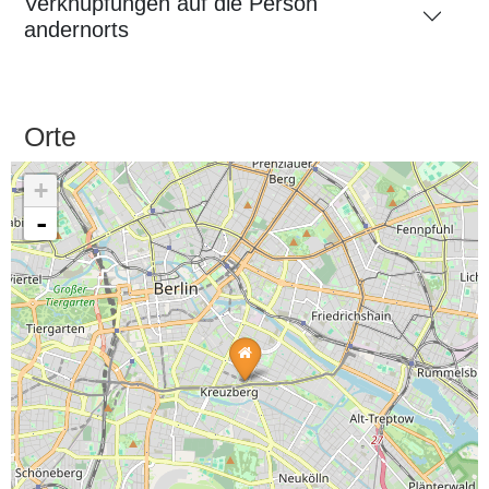
Verknüpfungen auf die Person
andernorts
Orte
+
-