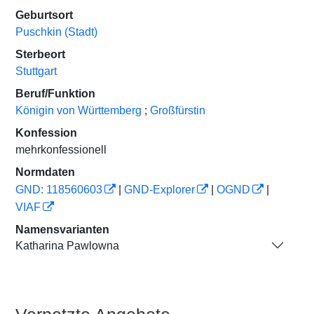
Geburtsort
Puschkin (Stadt)
Sterbeort
Stuttgart
Beruf/Funktion
Königin von Württemberg
;
Großfürstin
Konfession
mehrkonfessionell
Normdaten
GND: 118560603
|
GND-Explorer
|
OGND
|
VIAF
Namensvarianten
Katharina Pawlowna