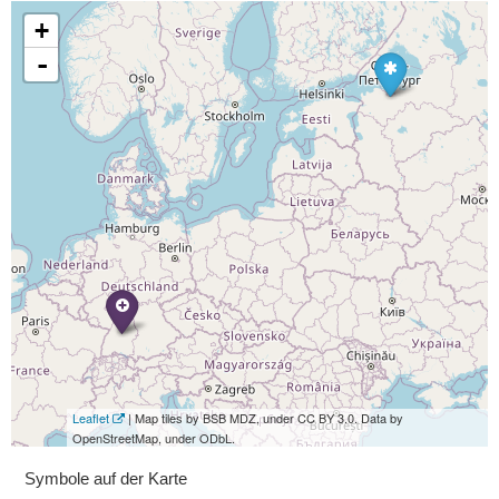
+
-
Leaflet
| Map tiles by BSB MDZ, under CC BY 3.0. Data by
OpenStreetMap, under ODbL.
Symbole auf der Karte