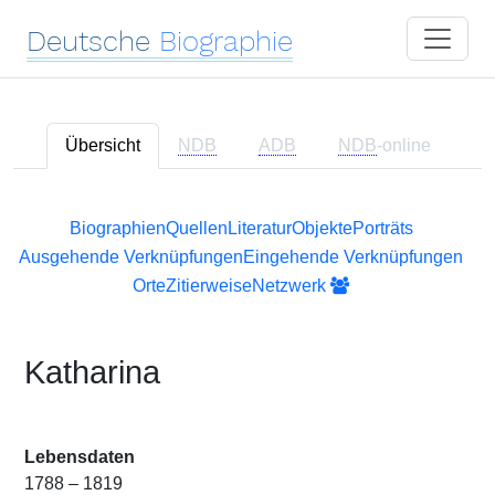
Deutsche
Biographie
Übersicht
NDB
ADB
NDB
-online
Biographien
Quellen
Literatur
Objekte
Porträts
Ausgehende Verknüpfungen
Eingehende Verknüpfungen
Orte
Zitierweise
Netzwerk
Katharina
Lebensdaten
1788 – 1819