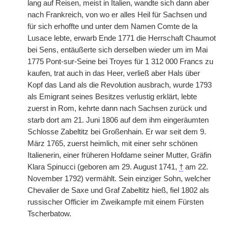
lang auf Reisen, meist in Italien, wandte sich dann aber
nach Frankreich, von wo er alles Heil für Sachsen und
für sich erhoffte und unter dem Namen Comte de la
Lusace lebte, erwarb Ende 1771 die Herrschaft Chaumot
bei Sens, entäußerte sich derselben wieder um im Mai
1775 Pont-sur-Seine bei Troyes für 1 312 000 Francs zu
kaufen, trat auch in das Heer, verließ aber Hals über
Kopf das Land als die Revolution ausbrach, wurde 1793
als Emigrant seines Besitzes verlustig erklärt, lebte
zuerst in Rom, kehrte dann nach Sachsen zurück und
starb dort am 21. Juni 1806 auf dem ihm eingeräumten
Schlosse Zabeltitz bei Großenhain. Er war seit dem 9.
März 1765, zuerst heimlich, mit einer sehr schönen
Italienerin, einer früheren Hofdame seiner Mutter, Gräfin
Klara Spinucci (geboren am 29. August 1741,
†
am 22.
November 1792) vermählt. Sein einziger Sohn, welcher
Chevalier de Saxe und Graf Zabeltitz hieß, fiel 1802 als
russischer Officier im Zweikampfe mit einem Fürsten
Tscherbatow.