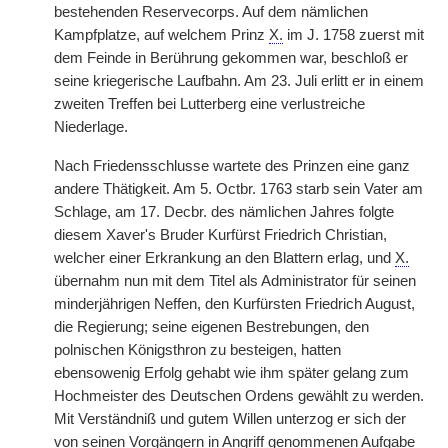
bestehenden Reservecorps. Auf dem nämlichen
Kampfplatze, auf welchem Prinz
X.
im J. 1758 zuerst mit
dem Feinde in Berührung gekommen war, beschloß er
seine kriegerische Laufbahn. Am 23. Juli erlitt er in einem
zweiten Treffen bei Lutterberg eine verlustreiche
Niederlage.
Nach Friedensschlusse wartete des Prinzen eine ganz
andere Thätigkeit. Am 5. Octbr. 1763 starb sein Vater am
Schlage, am 17. Decbr. des nämlichen Jahres folgte
diesem Xaver's Bruder Kurfürst Friedrich Christian,
welcher einer Erkrankung an den Blattern erlag, und
X.
übernahm nun mit dem Titel als Administrator für seinen
minderjährigen Neffen, den Kurfürsten Friedrich August,
die Regierung; seine eigenen Bestrebungen, den
polnischen Königsthron zu besteigen, hatten
ebensowenig Erfolg gehabt wie ihm später gelang zum
Hochmeister des Deutschen Ordens gewählt zu werden.
Mit Verständniß und gutem Willen unterzog er sich der
von seinen Vorgängern in Angriff genommenen Aufgabe