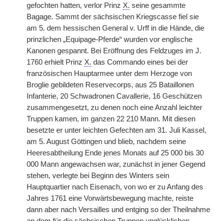
gefochten hatten, verlor Prinz
X.
seine gesammte
Bagage. Sammt der sächsischen Kriegscasse fiel sie
am 5. dem hessischen General v. Urff in die Hände, die
prinzlichen „Equipage-Pferde“ wurden vor englische
Kanonen gespannt. Bei Eröffnung des Feldzuges im J.
1760 erhielt Prinz
X.
das Commando eines bei der
französischen Hauptarmee unter dem Herzoge von
Broglie gebildeten Reservecorps, aus 25 Bataillonen
Infanterie, 20 Schwadronen Cavallerie, 16 Geschützen
zusammengesetzt, zu denen noch eine Anzahl leichter
Truppen kamen, im ganzen 22 210 Mann. Mit diesen
besetzte er unter leichten Gefechten am 31. Juli Kassel,
am 5. August Göttingen und blieb, nachdem seine
Heeresabtheilung Ende jenes Monats auf 25 000 bis 30
000 Mann angewachsen war, zunächst in jener Gegend
stehen, verlegte bei Beginn des Winters sein
Hauptquartier nach Eisenach, von wo er zu Anfang des
Jahres 1761 eine Vorwärtsbewegung machte, reiste
dann aber nach Versailles und entging so der Theilnahme