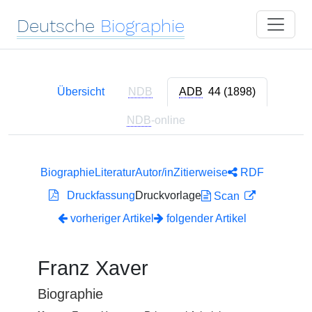
Deutsche
Biographie
Übersicht
NDB
ADB
44 (1898)
NDB
-online
Biographie
Literatur
Autor/in
Zitierweise
RDF
Druckfassung
Druckvorlage
Scan
vorheriger Artikel
folgender Artikel
Franz Xaver
Biographie