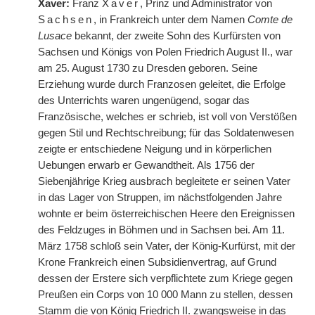
Xaver:
Franz
Xaver
, Prinz und Administrator von
Sachsen
, in Frankreich unter dem Namen
Comte de
Lusace
bekannt, der zweite Sohn des Kurfürsten von
Sachsen und Königs von Polen Friedrich August II., war
am 25. August 1730 zu Dresden geboren. Seine
Erziehung wurde durch Franzosen geleitet, die Erfolge
des Unterrichts waren ungenügend, sogar das
Französische, welches er schrieb, ist voll von Verstößen
gegen Stil und Rechtschreibung; für das Soldatenwesen
zeigte er entschiedene Neigung und in körperlichen
Uebungen erwarb er Gewandtheit. Als 1756 der
Siebenjährige Krieg ausbrach begleitete er seinen Vater
in das Lager von Struppen, im nächstfolgenden Jahre
wohnte er beim österreichischen Heere den Ereignissen
des Feldzuges in Böhmen und in Sachsen bei. Am 11.
März 1758 schloß sein Vater, der König-Kurfürst, mit der
Krone Frankreich einen Subsidienvertrag, auf Grund
dessen der Erstere sich verpflichtete zum Kriege gegen
Preußen ein Corps von 10 000 Mann zu stellen, dessen
Stamm die von König Friedrich II. zwangsweise in das