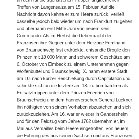
an dem für die sächsischen Truppen unglücklichen
Treffen von Langensalza am 15. Februar. Auf die
Nachricht davon kehrte er zum Heere zurück, verließ
dasselbe jedoch bald wieder um nach Frankfurt zu gehen
und übernahm erst Mitte Juni von neuem sein
Commando. Als im Herbst die Uebermacht der
Franzosen ihre Gegner unter dem Herzoge Ferdinand
von Braunschweig fast erdrückte, entsandte Broglie den
Prinzen mit 18 000 Mann und schwerem Geschütze am
6. October von Eimbeck zu einem Unternehmen gegen
Wolfenbüttel und Braunschweig.
X.
nahm erstere Stadt
am 10. nach kurzer Beschießung durch Capitulation und
schickte sich an die letztere am 13. zu bombardiren als
Entsatztruppen unter dem Prinzen Friedrich von
Braunschweig und dem hannoverschen General Luckner
ihn nöthigten von seinem Vorhaben abzustehen und sich
zurückzuziehen. Am 16. war er wieder in Gandersheim
und für den Feldzug vom Jahre 1762 übernahm er, im
Mai aus Versailles beim Heere eingetroffen, von neuem
die Führung des aus seinen Sachsen und aus Franzosen