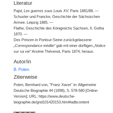
Literatur
Pajol,
Les guerres sous Louis XV.
Paris 1881/88. —
Schuster und Francke, Geschichte der Sächsischen
Armee. Leipzig 1885. —
Flathe, Geschichte des Königreichs Sachsen, II. Gotha
1870. —
Des Prinzen in Pontsur-Seine zurückgelassene
„Correspondance inédite“
gab mit einer dürftigen
„Notice
sur sa vie“
Ars
è
ne Th
é
venot, Paris 1874, heraus.
Autor/in
B. Poten.
Zitierweise
Poten, Bernhard von, "Franz Xaver" in: Allgemeine
Deutsche Biographie 44 (1898), S. 578-580 [Online-
Version]; URL: https://www.deutsche-
biographie.de/gnd101420153.html#adbcontent