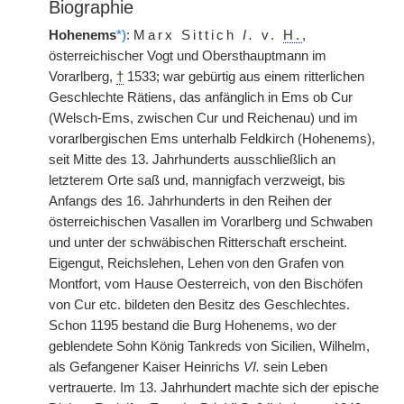
Biographie
Hohenems
*)
:
Marx Sittich
I.
v.
H.
,
österreichischer Vogt und Obersthauptmann im
Vorarlberg,
†
1533; war gebürtig aus einem ritterlichen
Geschlechte Rätiens, das anfänglich in Ems ob Cur
(Welsch-Ems, zwischen Cur und Reichenau) und im
vorarlbergischen Ems unterhalb Feldkirch (Hohenems),
seit Mitte des 13. Jahrhunderts ausschließlich an
letzterem Orte saß und, mannigfach verzweigt, bis
Anfangs des 16. Jahrhunderts in den Reihen der
österreichischen Vasallen im Vorarlberg und Schwaben
und unter der schwäbischen Ritterschaft erscheint.
Eigengut, Reichslehen, Lehen von den Grafen von
Montfort, vom Hause Oesterreich, von den Bischöfen
von Cur etc. bildeten den Besitz des Geschlechtes.
Schon 1195 bestand die Burg Hohenems, wo der
geblendete Sohn König Tankreds von Sicilien, Wilhelm,
als Gefangener Kaiser Heinrichs
VI.
sein Leben
vertrauerte. Im 13. Jahrhundert machte sich der epische