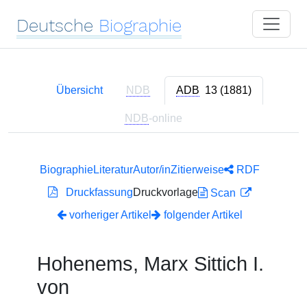
Deutsche
Biographie
Übersicht
NDB
ADB
13 (1881)
NDB
-online
Biographie
Literatur
Autor/in
Zitierweise
RDF
Druckfassung
Druckvorlage
Scan
vorheriger Artikel
folgender Artikel
Hohenems, Marx Sittich I.
von