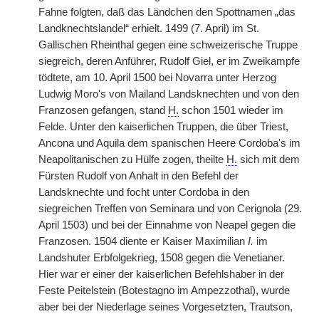
Fahne folgten, daß das Ländchen den Spottnamen „das
Landknechtslandel“ erhielt. 1499 (7. April) im St.
Gallischen Rheinthal gegen eine schweizerische Truppe
siegreich, deren Anführer, Rudolf Giel, er im Zweikampfe
tödtete, am 10. April 1500 bei Novarra unter Herzog
Ludwig Moro's von Mailand Landsknechten und von den
Franzosen gefangen, stand
H.
schon 1501 wieder im
Felde. Unter den kaiserlichen Truppen, die über Triest,
Ancona und Aquila dem spanischen Heere Cordoba's im
Neapolitanischen zu Hülfe zogen, theilte
H.
sich mit dem
Fürsten Rudolf von Anhalt in den Befehl der
Landsknechte und focht unter Cordoba in den
siegreichen Treffen von Seminara und von Cerignola (29.
April 1503) und bei der Einnahme von Neapel gegen die
Franzosen. 1504 diente er Kaiser Maximilian
I.
im
Landshuter Erbfolgekrieg, 1508 gegen die Venetianer.
Hier war er einer der kaiserlichen Befehlshaber in der
Feste Peitelstein (Botestagno im Ampezzothal), wurde
aber bei der Niederlage seines Vorgesetzten, Trautson,