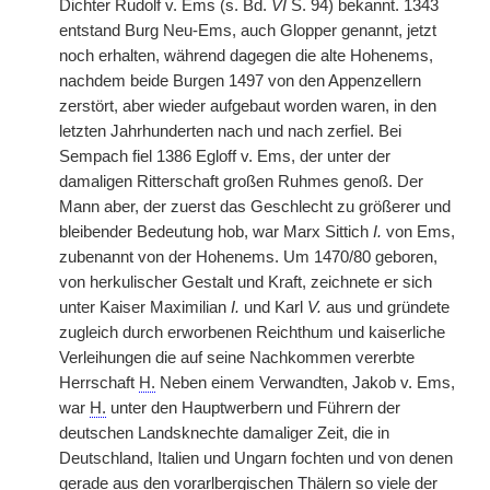
Dichter Rudolf v. Ems (s. Bd.
VI
S. 94) bekannt. 1343
entstand Burg Neu-Ems, auch Glopper genannt, jetzt
noch erhalten, während dagegen die alte Hohenems,
nachdem beide Burgen 1497 von den Appenzellern
zerstört, aber wieder aufgebaut worden waren, in den
letzten Jahrhunderten nach und nach zerfiel. Bei
Sempach fiel 1386 Egloff v. Ems, der unter der
damaligen Ritterschaft großen Ruhmes genoß. Der
Mann aber, der zuerst das Geschlecht zu größerer und
bleibender Bedeutung hob, war Marx Sittich
I.
von Ems,
zubenannt von der Hohenems. Um 1470/80 geboren,
von herkulischer Gestalt und Kraft, zeichnete er sich
unter Kaiser Maximilian
I.
und Karl
V.
aus und gründete
zugleich durch erworbenen Reichthum und kaiserliche
Verleihungen die auf seine Nachkommen vererbte
Herrschaft
H.
Neben einem Verwandten, Jakob v. Ems,
war
H.
unter den Hauptwerbern und Führern der
deutschen Landsknechte damaliger Zeit, die in
Deutschland, Italien und Ungarn fochten und von denen
gerade aus den vorarlbergischen Thälern so viele der