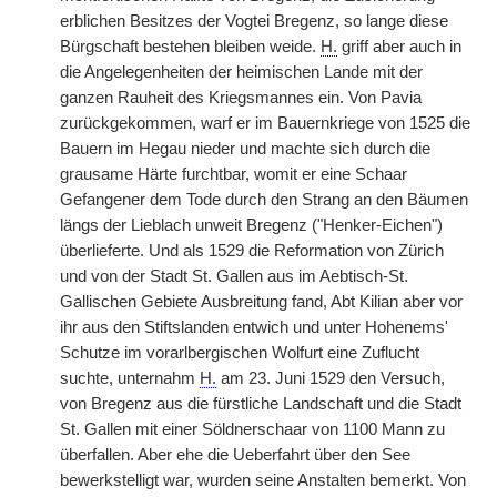
erblichen Besitzes der Vogtei Bregenz, so lange diese
Bürgschaft bestehen bleiben weide.
H.
griff aber auch in
die Angelegenheiten der heimischen Lande mit der
ganzen Rauheit des Kriegsmannes ein. Von Pavia
zurückgekommen, warf er im Bauernkriege von 1525 die
Bauern im Hegau nieder und machte sich durch die
grausame Härte furchtbar, womit er eine Schaar
Gefangener dem Tode durch den Strang an den Bäumen
längs der Lieblach unweit Bregenz ("Henker-Eichen")
überlieferte. Und als 1529 die Reformation von Zürich
und von der Stadt St. Gallen aus im Aebtisch-St.
Gallischen Gebiete Ausbreitung fand, Abt Kilian aber vor
ihr aus den Stiftslanden entwich und unter Hohenems'
Schutze im vorarlbergischen Wolfurt eine Zuflucht
suchte, unternahm
H.
am 23. Juni 1529 den Versuch,
von Bregenz aus die fürstliche Landschaft und die Stadt
St. Gallen mit einer Söldnerschaar von 1100 Mann zu
überfallen. Aber ehe die Ueberfahrt über den See
bewerkstelligt war, wurden seine Anstalten bemerkt. Von