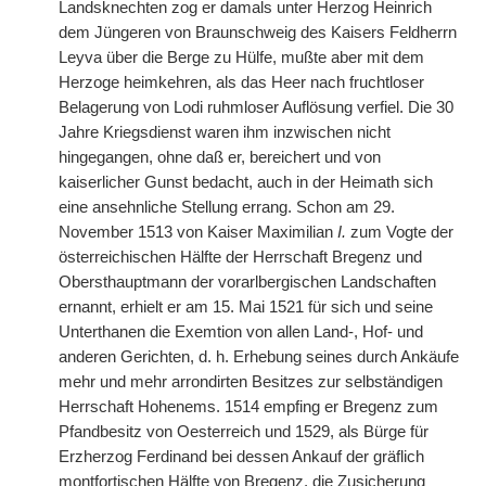
Landsknechten zog er damals unter Herzog Heinrich
dem Jüngeren von Braunschweig des Kaisers Feldherrn
Leyva über die Berge zu Hülfe, mußte aber mit dem
Herzoge heimkehren, als das Heer nach fruchtloser
Belagerung von Lodi ruhmloser Auflösung verfiel. Die 30
Jahre Kriegsdienst waren ihm inzwischen nicht
hingegangen, ohne daß er, bereichert und von
kaiserlicher Gunst bedacht, auch in der Heimath sich
eine ansehnliche Stellung errang. Schon am 29.
November 1513 von Kaiser Maximilian
I.
zum Vogte der
österreichischen Hälfte der Herrschaft Bregenz und
Obersthauptmann der vorarlbergischen Landschaften
ernannt, erhielt er am 15. Mai 1521 für sich und seine
Unterthanen die Exemtion von allen Land-, Hof- und
anderen Gerichten, d. h. Erhebung seines durch Ankäufe
mehr und mehr arrondirten Besitzes zur selbständigen
Herrschaft Hohenems. 1514 empfing er Bregenz zum
Pfandbesitz von Oesterreich und 1529, als Bürge für
Erzherzog Ferdinand bei dessen Ankauf der gräflich
montfortischen Hälfte von Bregenz, die Zusicherung