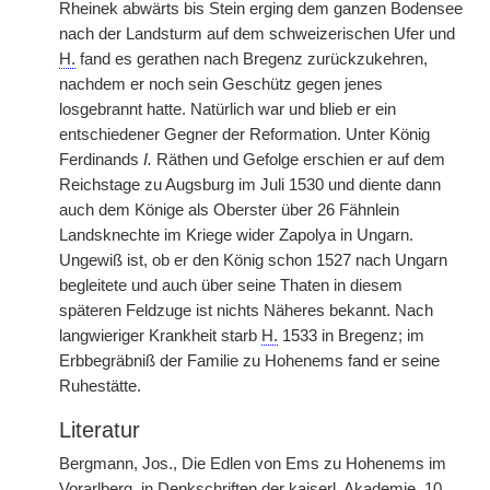
Rheinek abwärts bis Stein erging dem ganzen Bodensee
nach der Landsturm auf dem schweizerischen Ufer und
H.
fand es gerathen nach Bregenz zurückzukehren,
nachdem er noch sein Geschütz gegen jenes
losgebrannt hatte. Natürlich war und blieb er ein
entschiedener Gegner der Reformation. Unter König
Ferdinands
I.
Räthen und Gefolge erschien er auf dem
Reichstage zu Augsburg im Juli 1530 und diente dann
auch dem Könige als Oberster über 26 Fähnlein
Landsknechte im Kriege wider Zapolya in Ungarn.
Ungewiß ist, ob er den König schon 1527 nach Ungarn
begleitete und auch über seine Thaten in diesem
späteren Feldzuge ist nichts Näheres bekannt. Nach
langwieriger Krankheit starb
|
H.
1533 in Bregenz; im
Erbbegräbniß der Familie zu Hohenems fand er seine
Ruhestätte.
Literatur
Bergmann, Jos., Die Edlen von Ems zu Hohenems im
Vorarlberg, in Denkschriften der kaiserl. Akademie. 10.