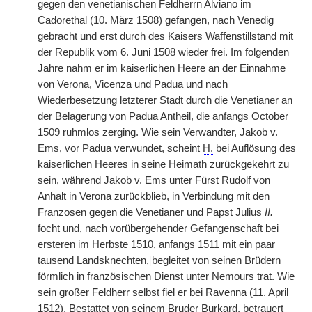
gegen den venetianischen Feldherrn Alviano im
Cadorethal (10. März 1508) gefangen, nach Venedig
gebracht und erst durch des Kaisers Waffenstillstand mit
der Republik vom 6. Juni 1508 wieder frei. Im folgenden
Jahre nahm er im kaiserlichen Heere an der Einnahme
von Verona, Vicenza und Padua und nach
Wiederbesetzung letzterer Stadt durch die Venetianer an
der Belagerung von Padua Antheil, die anfangs October
1509 ruhmlos zerging. Wie sein Verwandter, Jakob v.
Ems, vor Padua verwundet, scheint
H.
bei Auflösung des
kaiserlichen Heeres in seine Heimath zurückgekehrt zu
sein, während Jakob v. Ems unter Fürst Rudolf von
Anhalt in Verona zurückblieb, in Verbindung mit den
Franzosen gegen die Venetianer und Papst Julius
II.
focht und, nach vorübergehender Gefangenschaft bei
ersteren im Herbste 1510, anfangs 1511 mit ein paar
tausend Landsknechten,
|
begleitet von seinen Brüdern
förmlich in französischen Dienst unter Nemours trat. Wie
sein großer Feldherr selbst fiel er bei Ravenna (11. April
1512). Bestattet von seinem Bruder Burkard, betrauert