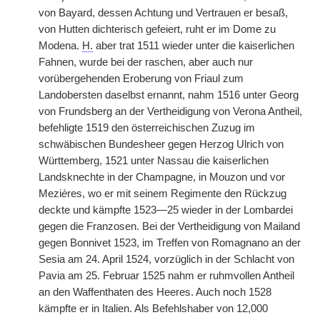
von Bayard, dessen Achtung und Vertrauen er besaß,
von Hutten dichterisch gefeiert, ruht er im Dome zu
Modena.
H.
aber trat 1511 wieder unter die kaiserlichen
Fahnen, wurde bei der raschen, aber auch nur
vorübergehenden Eroberung von Friaul zum
Landobersten daselbst ernannt, nahm 1516 unter Georg
von Frundsberg an der Vertheidigung von Verona Antheil,
befehligte 1519 den österreichischen Zuzug im
schwäbischen Bundesheer gegen Herzog Ulrich von
Württemberg, 1521 unter Nassau die kaiserlichen
Landsknechte in der Champagne, in Mouzon und vor
Mezi
è
res, wo er mit seinem Regimente den Rückzug
deckte und kämpfte 1523—25 wieder in der Lombardei
gegen die Franzosen. Bei der Vertheidigung von Mailand
gegen Bonnivet 1523, im Treffen von Romagnano an der
Sesia am 24. April 1524, vorzüglich in der Schlacht von
Pavia am 25. Februar 1525 nahm er ruhmvollen Antheil
an den Waffenthaten des Heeres. Auch noch 1528
kämpfte er in Italien. Als Befehlshaber von 12,000