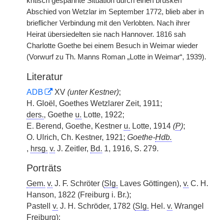
kritisch gespannte Situation durch einen brüsken
Abschied von Wetzlar im September 1772, blieb aber in
brieflicher Verbindung mit den Verlobten. Nach ihrer
Heirat übersiedelten sie nach Hannover. 1816 sah
Charlotte Goethe bei einem Besuch in Weimar wieder
(Vorwurf zu Th. Manns Roman „Lotte in Weimar“, 1939).
Literatur
ADB
XV
(unter Kestner)
;
H. Gloël, Goethes Wetzlarer Zeit, 1911;
ders.
, Goethe
u.
Lotte, 1922;
E. Berend, Goethe, Kestner
u.
Lotte, 1914
(
P
)
;
O. Ulrich, Ch. Kestner, 1921;
Goethe-
Hdb.
,
hrsg.
v.
J. Zeitler,
Bd.
1, 1916, S. 279.
Porträts
Gem.
v.
J. F. Schröter (
Slg.
Laves Göttingen),
v.
C. H.
Hanson, 1822 (Freiburg i. Br.);
Pastell
v.
J. H. Schröder, 1782 (
Slg.
Hel.
v.
Wrangel
Freiburg);