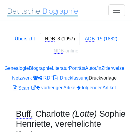
Deutsche
Biographie
Übersicht
NDB
3 (1957)
ADB
15 (1882)
NDB
-online
Genealogie
Biographie
Literatur
Porträts
Autor/in
Zitierweise
Netzwerk
RDF
Druckfassung
Druckvorlage
vorheriger Artikel
folgender Artikel
Scan
Buff,
Charlotte
(Lotte)
Sophie
Henriette, verehelichte