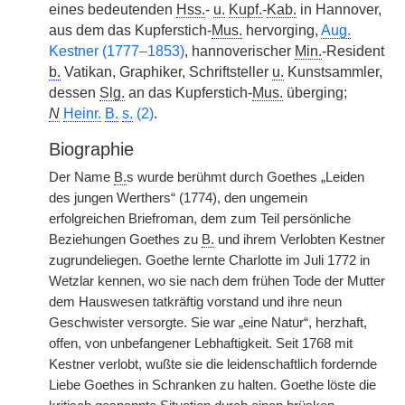
eines bedeutenden
Hss.
-
u.
Kupf.
-
Kab.
in Hannover,
aus dem das Kupferstich-
Mus.
hervorging,
Aug.
Kestner (1777–1853)
, hannoverischer
Min.
-Resident
b.
Vatikan, Graphiker, Schriftsteller
u.
Kunstsammler,
dessen
Slg.
an das Kupferstich-
Mus.
überging;
N
Heinr.
B.
s.
(2)
.
Biographie
Der Name
B.
s wurde berühmt durch Goethes „Leiden
des jungen Werthers“ (1774), den ungemein
erfolgreichen Briefroman, dem zum Teil persönliche
Beziehungen Goethes zu
B.
und ihrem Verlobten Kestner
zugrundeliegen. Goethe lernte Charlotte im Juli 1772 in
Wetzlar kennen, wo sie nach dem frühen Tode der Mutter
dem Hauswesen tatkräftig vorstand und ihre neun
Geschwister versorgte. Sie war „eine Natur“, herzhaft,
offen, von unbefangener Lebhaftigkeit. Seit 1768 mit
Kestner verlobt, wußte sie die leidenschaftlich fordernde
Liebe Goethes in Schranken zu halten. Goethe löste die