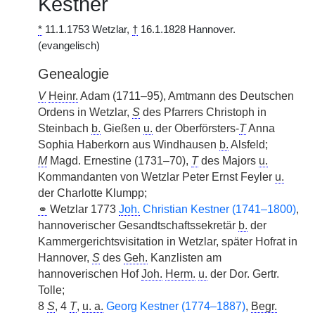
Kestner
*
11.1.1753 Wetzlar,
†
16.1.1828 Hannover.
(evangelisch)
Genealogie
V
Heinr.
Adam (1711–95), Amtmann des Deutschen
Ordens in Wetzlar,
S
des Pfarrers Christoph in
Steinbach
b.
Gießen
u.
der Oberförsters-
T
Anna
Sophia Haberkorn aus Windhausen
b.
Alsfeld;
M
Magd. Ernestine (1731–70),
T
des Majors
u.
Kommandanten von Wetzlar Peter Ernst Feyler
u.
der Charlotte Klumpp;
⚭
Wetzlar 1773
Joh.
Christian Kestner (1741–1800)
,
hannoverischer Gesandtschaftssekretär
b.
der
Kammergerichtsvisitation in Wetzlar, später Hofrat in
Hannover,
S
des
Geh.
Kanzlisten am
hannoverischen Hof
Joh.
Herm.
u.
der Dor. Gertr.
Tolle;
8
S
, 4
T
,
u. a.
Georg Kestner (1774–1887)
,
Begr.